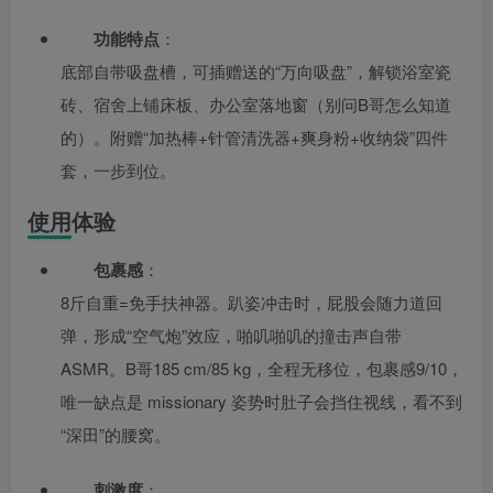
功能特点
：
底部自带吸盘槽，可插赠送的“万向吸盘”，解锁浴室瓷
砖、宿舍上铺床板、办公室落地窗（别问B哥怎么知道
的）。附赠“加热棒+针管清洗器+爽身粉+收纳袋”四件
套，一步到位。
使用体验
包裹感
：
8斤自重=免手扶神器。趴姿冲击时，屁股会随力道回
弹，形成“空气炮”效应，啪叽啪叽的撞击声自带
ASMR。B哥185 cm/85 kg，全程无移位，包裹感9/10，
唯一缺点是 missionary 姿势时肚子会挡住视线，看不到
“深田”的腰窝。
刺激度
：