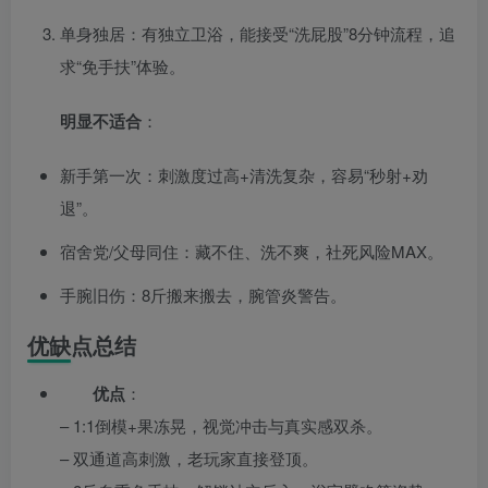
单身独居：有独立卫浴，能接受“洗屁股”8分钟流程，追
求“免手扶”体验。
明显不适合
：
新手第一次：刺激度过高+清洗复杂，容易“秒射+劝
退”。
宿舍党/父母同住：藏不住、洗不爽，社死风险MAX。
手腕旧伤：8斤搬来搬去，腕管炎警告。
优缺点总结
优点
：
– 1:1倒模+果冻晃，视觉冲击与真实感双杀。
– 双通道高刺激，老玩家直接登顶。