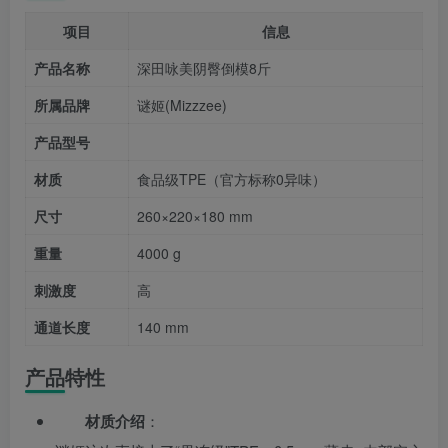
项目
信息
产品名称
深田咏美阴臀倒模8斤
所属品牌
谜姬(Mizzzee)
产品型号
材质
食品级TPE（官方标称0异味）
尺寸
260×220×180 mm
重量
4000 g
刺激度
高
通道长度
140 mm
产品特性
材质介绍
：