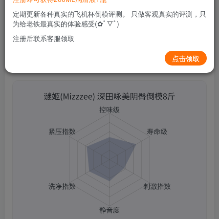
关注
私信
2个月前更新
定期更新各种真实的飞机杯倒模评测。 只做客观真实的评测，只
0
157
14
为给老铁最真实的体验感受(✿ﾟ▽ﾟ)
注册后联系客服领取
点击领取
谜姬(Mizzzee) 深田咏美阴臀倒模8斤