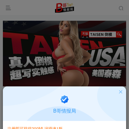
首页
飞机杯大全
产品百科
正文
国产谜姬(Mizzzee)深田咏美阴臀倒模8斤大屁股臀
B哥情报局
模重口倒模测评报告
B哥情报局-产品指南针
注册即可获得200ML润滑液1瓶