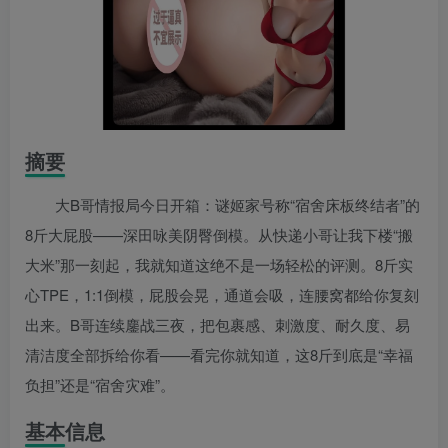
摘要
大B哥情报局今日开箱：谜姬家号称“宿舍床板终结者”的
8斤大屁股——深田咏美阴臀倒模。从快递小哥让我下楼“搬
大米”那一刻起，我就知道这绝不是一场轻松的评测。8斤实
心TPE，1:1倒模，屁股会晃，通道会吸，连腰窝都给你复刻
出来。B哥连续鏖战三夜，把包裹感、刺激度、耐久度、易
清洁度全部拆给你看——看完你就知道，这8斤到底是“幸福
负担”还是“宿舍灾难”。
基本信息