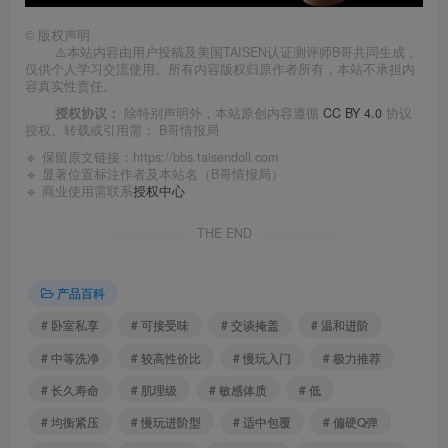
©
版权声明
⚠️本站内容由用户投稿及美国TAISEN认证测评师B哥共同生成，
仅供个人学习交流使用。所有内容版权归原作者所有，本站不承担内
容真实性责任。
授权协议：
除特别声明外，本站原创内容遵循
CC BY 4.0
协议
授权。转载或引用需：
B哥情报局
🔹 保留原文链接：
https://bbs.taisendoll.com
🔹 显著位置标注作者及本站名（B哥情报局）
🔹 商业使用需联系
授权中心
THE END
产品百科
# 卧室私享
# 可接受味
# 交谈掩盖
# 温和进阶
# 中等洗净
# 较高性价比
# 慢玩入门
# 极力推荐
# 长久寿命
# 肌理级
# 敏感体质
# 低
# 均衡紧压
# 慢玩进阶型
# 适中包覆
# 偏硬Q弹