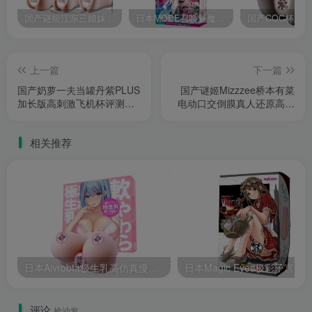
国产谜姬江东三姐妹国潮飞机杯低中高刺激度全覆盖飞机杯测评报告
日本MODE召唤魅魔飞机杯高刺激榨汁姬名器倒模自慰器使用体验及测评报告
上一篇
下一篇
国产奶萝一夫当罐丹紫PLUS
国产谜姬Mizzzee桥本有菜
加长版高刺激飞机杯评测报
电动口交倒膜真人还原高刺
告
激电动飞机杯评测报告
相关推荐
日本Aivrobta极生乳高仿真慢玩级飞机杯测评报告
评论
抢沙发