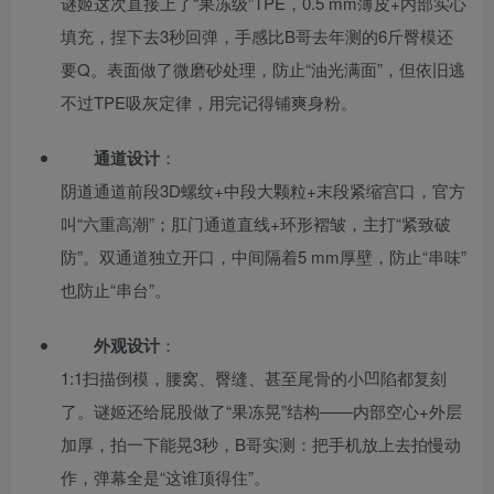
谜姬这次直接上了“果冻级”TPE，0.5 mm薄皮+内部实心
填充，捏下去3秒回弹，手感比B哥去年测的6斤臀模还
要Q。表面做了微磨砂处理，防止“油光满面”，但依旧逃
不过TPE吸灰定律，用完记得铺爽身粉。
通道设计
：
阴道通道前段3D螺纹+中段大颗粒+末段紧缩宫口，官方
叫“六重高潮”；肛门通道直线+环形褶皱，主打“紧致破
防”。双通道独立开口，中间隔着5 mm厚壁，防止“串味”
也防止“串台”。
外观设计
：
1:1扫描倒模，腰窝、臀缝、甚至尾骨的小凹陷都复刻
了。谜姬还给屁股做了“果冻晃”结构——内部空心+外层
加厚，拍一下能晃3秒，B哥实测：把手机放上去拍慢动
作，弹幕全是“这谁顶得住”。