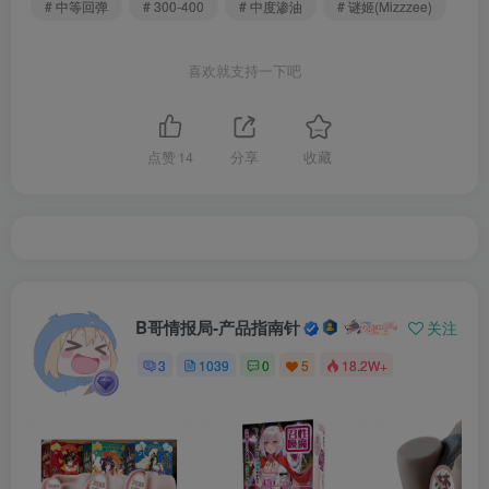
# 中等回弹
# 300-400
# 中度渗油
# 谜姬(Mizzzee)
喜欢就支持一下吧
点赞
14
分享
收藏
B哥情报局-产品指南针
关注
3
1039
0
5
18.2W+