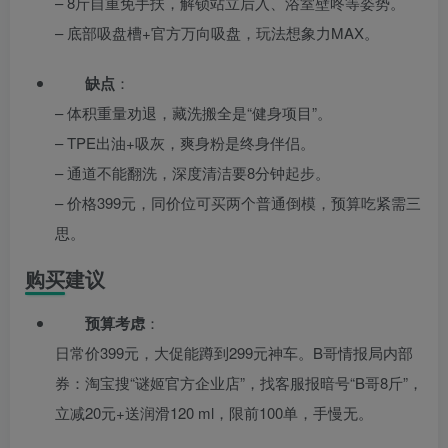
– 8斤自重免手扶，解锁站立后入、浴室壁咚等姿势。
– 底部吸盘槽+官方万向吸盘，玩法想象力MAX。
缺点
：
– 体积重量劝退，藏洗搬全是“健身项目”。
– TPE出油+吸灰，爽身粉是终身伴侣。
– 通道不能翻洗，深度清洁要8分钟起步。
– 价格399元，同价位可买两个普通倒模，预算吃紧需三
思。
购买建议
预算考虑
：
日常价399元，大促能蹲到299元神车。B哥情报局内部
券：淘宝搜“谜姬官方企业店”，找客服报暗号“B哥8斤”，
立减20元+送润滑120 ml，限前100单，手慢无。