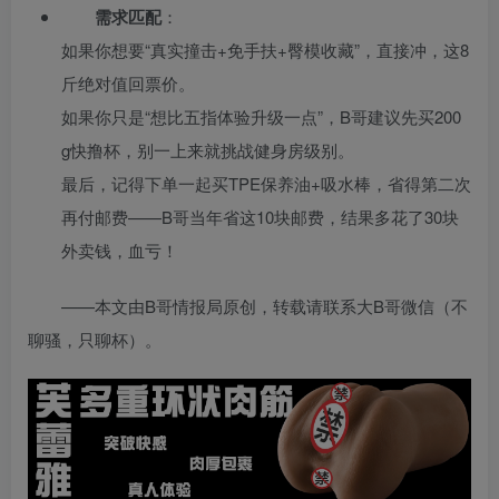
需求匹配
：
如果你想要“真实撞击+免手扶+臀模收藏”，直接冲，这8
斤绝对值回票价。
如果你只是“想比五指体验升级一点”，B哥建议先买200
g快撸杯，别一上来就挑战健身房级别。
最后，记得下单一起买TPE保养油+吸水棒，省得第二次
再付邮费——B哥当年省这10块邮费，结果多花了30块
外卖钱，血亏！
——本文由B哥情报局原创，转载请联系大B哥微信（不
聊骚，只聊杯）。