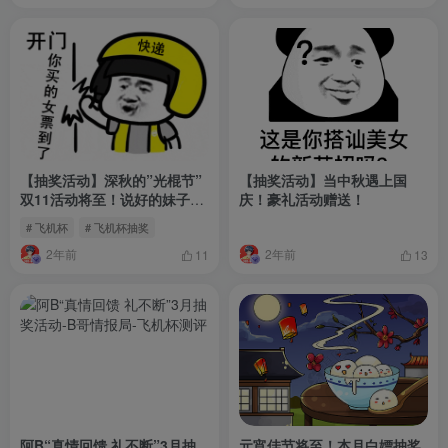
【抽奖活动】深秋的”光棍节”
【抽奖活动】当中秋遇上国
双11活动将至！说好的妹子
庆！豪礼活动赠送！
呢？
# 飞机杯
# 飞机杯抽奖
2年前
2年前
11
13
阿B“真情回馈 礼不断”3月抽
元宵佳节将至！本月白嫖抽奖