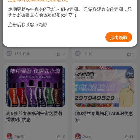
定期更新各种真实的飞机杯倒模评测。 只做客观真实的评测，只
为给老铁最真实的体验感受(✿ﾟ▽ﾟ)
注册后联系客服领取
飞机杯 12 大指标评分体系官
飞机杯交流群 | 日本名器交流 |
方解释：全指标详细解读版
飞机杯测评网站官方私域社群
点击领取
公告
# 官方公告
12个月前
1年前
17
6
阿B粉丝专享福利宇宙之爱润
阿B粉丝专属福利TAISEN优惠
滑液8折优惠
劵
2年前
2年前
10
11