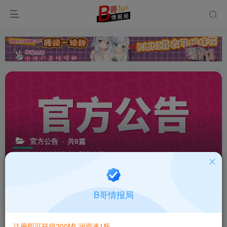
官方公告
共9篇
最新飞机杯优惠活动、新品上新
排序
更新
浏览
点赞
评论
B哥情报局
注册即可获得200ML润滑液1瓶