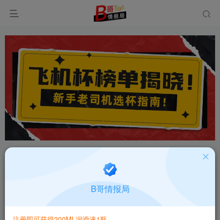
首页
飞机杯大全
产品百科
正文
国产谜姬Mizzzee桥本有菜电动口交倒膜真人还原
B哥情报局
高刺激电动飞机杯评测报告
B哥情报局-产品指南针
关注
私信
注册即可获得200ML润滑液1瓶
2个月前更新