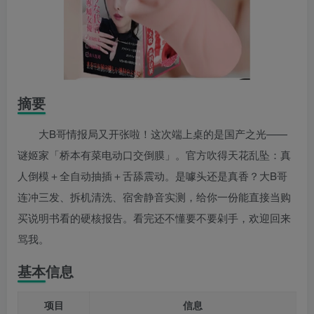
摘要
大B哥情报局又开张啦！这次端上桌的是国产之光——
谜姬家「桥本有菜电动口交倒膜」。官方吹得天花乱坠：真
人倒模＋全自动抽插＋舌舔震动。是噱头还是真香？大B哥
连冲三发、拆机清洗、宿舍静音实测，给你一份能直接当购
买说明书看的硬核报告。看完还不懂要不要剁手，欢迎回来
骂我。
基本信息
项目
信息