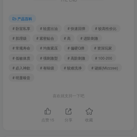
THE END
产品百科
# 卧室私享
# 轻度出油
# 快速回弹
# 较高性价比
# 肌理级
# 紧密贴合
# 高
# 进阶刺激
# 常规寿命
# 均衡紧压
# 偏硬Q弹
# 资深玩家
# 低敏体质
# 强刺激型
# 高阶刺激
# 100-200
# 必入神款
# 有味级
# 较难洗净
# 谜姬(Mizzzee)
# 明显噪音
喜欢就支持一下吧
点赞
15
分享
收藏