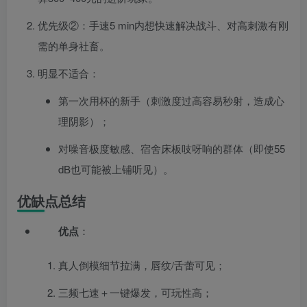
优先级②：手速5 min内想快速解决战斗、对高刺激有刚
需的单身社畜。
明显不适合：
第一次用杯的新手（刺激度过高容易秒射，造成心
理阴影）；
对噪音极度敏感、宿舍床板吱呀响的群体（即使55
dB也可能被上铺听见）。
优缺点总结
优点
：
真人倒模细节拉满，唇纹/舌蕾可见；
三频七速＋一键爆发，可玩性高；