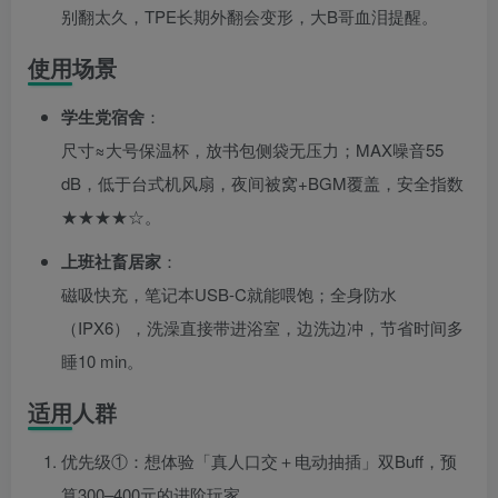
别翻太久，TPE长期外翻会变形，大B哥血泪提醒。
使用场景
学生党宿舍
：
尺寸≈大号保温杯，放书包侧袋无压力；MAX噪音55
dB，低于台式机风扇，夜间被窝+BGM覆盖，安全指数
★★★★☆。
上班社畜居家
：
磁吸快充，笔记本USB-C就能喂饱；全身防水
（IPX6），洗澡直接带进浴室，边洗边冲，节省时间多
睡10 min。
适用人群
优先级①：想体验「真人口交＋电动抽插」双Buff，预
算300–400元的进阶玩家。