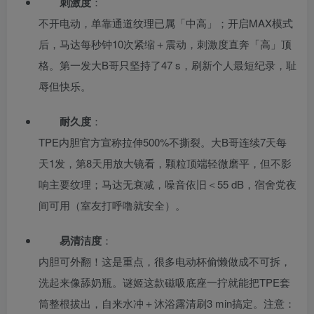
刺激度
：
不开电动，单靠通道纹理已属「中高」；开启MAX模式
后，马达每秒钟10次紧缩＋震动，刺激度直奔「高」顶
格。第一发大B哥只坚持了47 s，刷新个人最短纪录，耻
辱但快乐。
耐久度
：
TPE内胆官方宣称拉伸500%不撕裂。大B哥连续7天每
天1发，第8天用放大镜看，颗粒顶端轻微磨平，但不影
响主要纹理；马达无衰减，噪音依旧＜55 dB，宿舍党夜
间可用（室友打呼噜就安全）。
易清洁度
：
内胆可外翻！这是重点，很多电动杯偷懒做成不可拆，
洗起来像舔奶瓶。谜姬这款磁吸底座一拧就能把TPE套
筒整根拔出，自来水冲＋沐浴露清刷3 min搞定。注意：