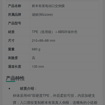
产品名称
桥本有菜电动口交倒膜
所属品牌
谜姬(Mizzzee)
产品型号
材质
TPE（医用级）＋ABS环保外壳
尺寸
210×88×88 mm
重量
680 g
刺激度
高
通道长度
135 mm
产品特性
材质介绍
：
杯体采用45°双硬度TPE，外层柔软可捏，内层加硬支
撑；入口唇纹复制桥本有菜真人倒模，连嘴角的小痣都