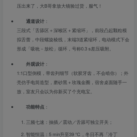
压出来了，大B哥拿放大镜验过货，服气！
通道设计
：
三段式「舌舔区＋深喉区＋紧缩环」，前段凸起颗粒模
拟舌蕾，中段螺旋棱线，末端3道紧缩环，电动模式下会
形成「吸吮－放松」循环，号称0.3 s差压吸附。
外观设计
：
1:1口型倒模，带齿列细节（软胶牙齿，不会啃你）；外
壳仿手电筒造型，磨砂黑＋玫瑰金圈，宿舍桌面随手一
放，室友只会以为你新买了个充电宝。
功能特点
：
三频七速：抽插／震动／舌舔可独立开关；
智能恒温：5 min升至39 ℃，冬日不再「冷丁