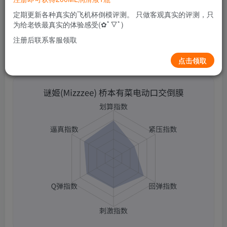
0
296
15
定期更新各种真实的飞机杯倒模评测。 只做客观真实的评测，只
为给老铁最真实的体验感受(✿ﾟ▽ﾟ)
注册后联系客服领取
点击领取
谜姬(Mizzzee) 桥本有菜电动口交倒膜