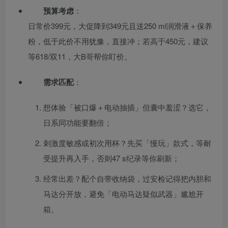
预算考虑
：
日常价399元，大促降到349元且送250 ml润滑液＋保养
粉，低于此价不用犹豫，直接冲；若高于450元，建议
等618/双11，大B哥帮你盯价。
需求匹配
：
想体验「被口爆＋电动抽插」但囊中羞涩？选它，
日系同功能要翻倍；
刺激度敏感或初次用杯？先买「慢玩」款式，等耐
受提升再入手，否则47 s纪录等你刷新；
经常出差？配个自带收纳袋，过安检记得把内胆和
马达分开放，避免「电动马达疑似武器」尴尬开
箱。