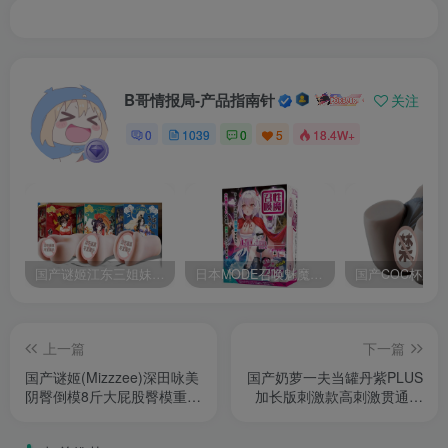
B哥情报局-产品指南针
关注
0
1039
0
5
18.4W+
国产谜姬江东三姐妹国潮飞机杯低中高刺激度全覆盖飞机杯测评报告
日本MODE召唤魅魔飞机杯高刺激榨汁姬名器倒模自慰器使用体验及测评报告
上一篇
下一篇
国产谜姬(Mizzzee)深田咏美
国产奶萝一夫当罐丹紫PLUS
阴臀倒模8斤大屁股臀模重口
加长版刺激款高刺激贯通双
倒模测评报告
腔贯通螺旋大颗粒加长机体
单手握持宿舍神器测评报告