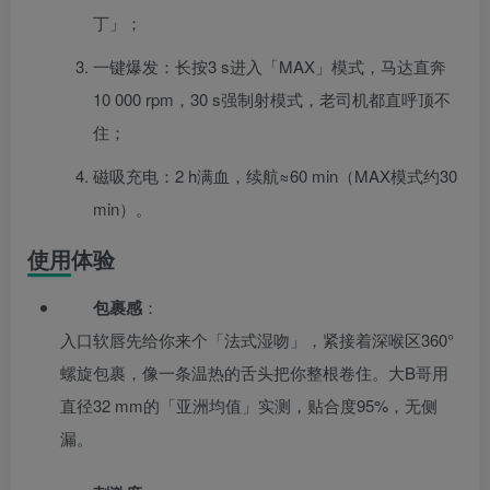
丁」；
一键爆发：长按3 s进入「MAX」模式，马达直奔
10 000 rpm，30 s强制射模式，老司机都直呼顶不
住；
磁吸充电：2 h满血，续航≈60 min（MAX模式约30
min）。
使用体验
包裹感
：
入口软唇先给你来个「法式湿吻」，紧接着深喉区360°
螺旋包裹，像一条温热的舌头把你整根卷住。大B哥用
直径32 mm的「亚洲均值」实测，贴合度95%，无侧
漏。