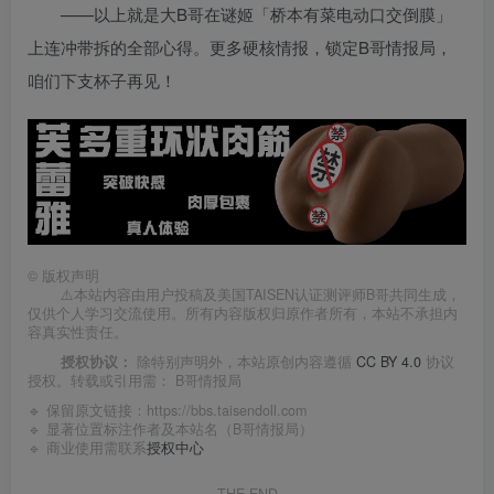
——以上就是大B哥在谜姬「桥本有菜电动口交倒膜」
上连冲带拆的全部心得。更多硬核情报，锁定B哥情报局，
咱们下支杯子再见！
©
版权声明
⚠️本站内容由用户投稿及美国TAISEN认证测评师B哥共同生成，
仅供个人学习交流使用。所有内容版权归原作者所有，本站不承担内
容真实性责任。
授权协议：
除特别声明外，本站原创内容遵循
CC BY 4.0
协议
授权。转载或引用需：
B哥情报局
🔹 保留原文链接：
https://bbs.taisendoll.com
🔹 显著位置标注作者及本站名（B哥情报局）
🔹 商业使用需联系
授权中心