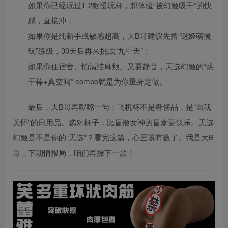
如果你已经玩过1-2款慢玩杯，想体验“被幻姬吸干”的快
感，直接冲；
如果你是纯新手或敏感超高，大B哥建议先撸“谜姬萌慢
玩”练级，30天后再来挑战“九重天”；
如果你住宿舍、怕清洁麻烦、又要静音，天选幻姬的“烘
干棒+真空阀” combo就是为你量身定做。
最后，大B哥再啰嗦一句：飞机杯不是奢侈品，是“自我
关怀”的日用品。选对杯子，比盲撸女神的盲盒更快乐。天选
幻姬是不是你的“天选”？看完这篇，心里该有数了。我是大B
哥，下期情报局，咱们再撩下一款！