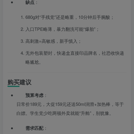
缺点
：
680g对“手残党”还是略重，10分钟后手腕酸；
入口TPE略薄，暴力翻洗可能“爆胎”；
高刺激=高敏感，新手慎入；
无外包装塑封，快递盒直接印品牌名，社恐收快递
略尴尬。
购买建议
预算考虑
：
日常价189元，大促159元还送50ml润滑+加热棒，等于
白嫖。学生党少吃两顿外卖就能“升舱”，别犹豫。
需求匹配
：