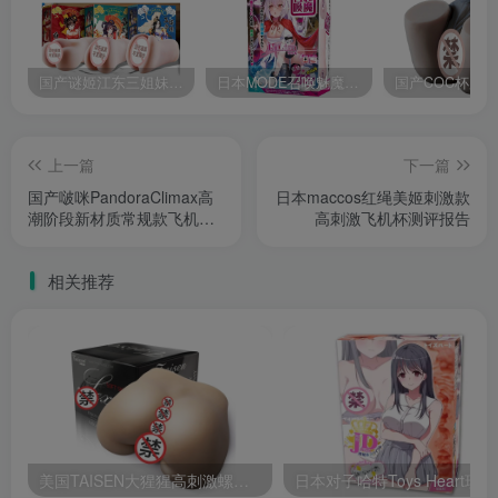
国产谜姬江东三姐妹国潮飞机杯低中高刺激度全覆盖飞机杯测评报告
日本MODE召唤魅魔飞机杯高刺激榨汁姬名器倒模自慰器使用体验及测评报告
上一篇
下一篇
国产啵咪PandoraClimax高
日本maccos红绳美姬刺激款
潮阶段新材质常规款飞机杯
高刺激飞机杯测评报告
评测报告
相关推荐
美国TAISEN大猩猩高刺激螺旋纹飞机杯测评报告
日本对子哈