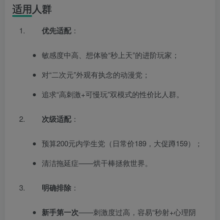
适用人群
优先适配
：
敏感度中高、想体验“秒上天”的进阶玩家；
对“二次元”外观有执念的动漫党；
追求“高刺激+可慢玩”双模式的性价比人群。
次级适配
：
预算200元内学生党（日常价189，大促蹲159）；
清洁拖延症——烘干棒拯救世界。
明确排除
：
新手第一次
——刺激度过高，容易“秒射+心理阴