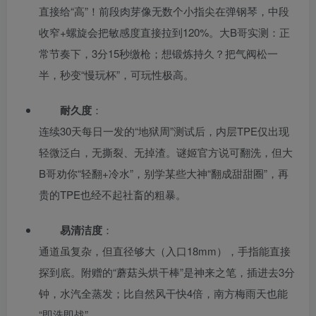
直接给“高”！前段肉芽像无数个小指尖在弹钢琴，中段
收窄+螺旋会把敏感度直接拉到120%。大B哥实测：正
常节奏下，3分15秒缴枪；想锻炼持久？把气阀松一
半，秒变“慢玩杯”，可玩性极高。
耐久度
：
连续30天每日一发的“地狱周”测试后，内层TPE仅出现
轻微泛白，无撕裂、无掉渣。谜姬官方说可翻洗，但大
B哥劝你“轻翻+冷水”，别学某些大神“翻成甜甜圈”，再
贵的TPE也经不起社畜的粗暴。
易清洁度
：
通道虽复杂，但直径够大（入口18mm），手指能直接
探到底。附赠的“蘑菇头烘干棒”是神来之笔，插进去3分
钟，水汽全蒸发；比自然风干快4倍，南方梅雨天也能
“即洗即战”。