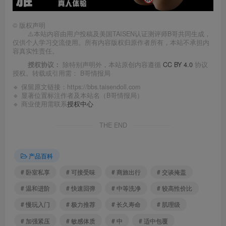
©
版权声明
⚠️本站内容由用户投稿及美国TAISEN认证测评师B哥共同生成，
仅供个人学习交流使用。所有内容版权归原作者所有，本站不承担内
容真实性责任。
授权协议：
除特别声明外，本站原创内容遵循
CC BY 4.0
协议
授权。转载或引用需：
B哥情报局
🔹 保留原文链接：
https://bbs.taisendoll.com
🔹 显著位置标注作者及本站名（B哥情报局）
🔹 商业使用需联系
授权中心
THE END
产品百科
# 卧室私享
# 可接受味
# 商旅出行
# 交谈掩盖
# 温和进阶
# 快速回弹
# 中等洗净
# 较高性价比
# 慢玩入门
# 极力推荐
# 长久寿命
# 肌理级
# 加强紧压
# 敏感体质
# 中
# 适中包覆