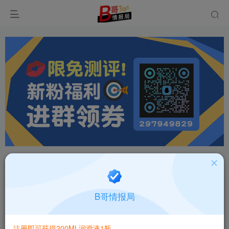
首页
飞机杯大全
产品百科
正文
国产谜姬(Mizzzee)天选幻姬名器圣杯手动款高刺
B哥情报局
激手动飞机杯测评报告
B哥情报局-产品指南针
关注
私信
注册即可获得200ML润滑液1瓶
2个月前更新