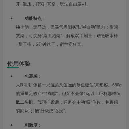
开=泄压，拧紧=真空，玩法自由度+1。
功能特点
：
纯手动，无马达，但靠气阀能实现“半自动”吸力；附赠
支架，可变身“桌面炮架”，解放双手刷番；赠送吸水棒
+烘干棒，5分钟速干，宿舍党狂喜。
使用体验
包裹感
：
大B哥用“像被一只温柔又倔强的章鱼缠住”来形容。680g
的重量足够产生“肉感”，但又不会像1kg以上巨杯那样练
肱二头肌。气阀拧紧后，通道会主动“嘬”住你，包裹感
瞬间从“拥抱”升级成“吞没”。
刺激度
：