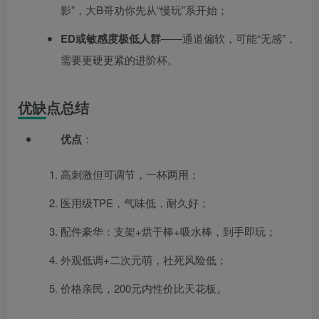
影”，大B哥劝你先从“慢玩”系开始；
ED或敏感度极低人群
——通道偏软，可能“无感”，
需要更硬更紧的进阶杯。
优缺点总结
优点
：
高刺激但可调节，一杯两用；
医用级TPE，气味低，耐久好；
配件豪华：支架+烘干棒+吸水棒，到手即玩；
外观低调+二次元萌，社死风险低；
价格亲民，200元内性价比天花板。