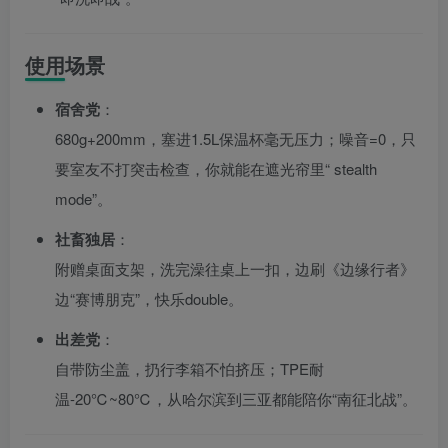
使用场景
宿舍党
：
680g+200mm，塞进1.5L保温杯毫无压力；噪音=0，只
要室友不打突击检查，你就能在遮光帘里“ stealth
mode”。
社畜独居
：
附赠桌面支架，洗完澡往桌上一扣，边刷《边缘行者》
边“赛博朋克”，快乐double。
出差党
：
自带防尘盖，扔行李箱不怕挤压；TPE耐
温-20℃~80℃，从哈尔滨到三亚都能陪你“南征北战”。