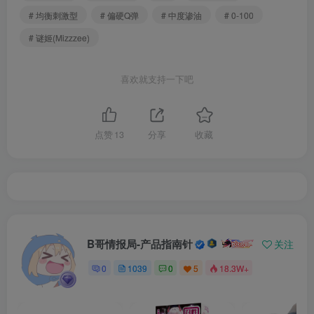
# 均衡刺激型
# 偏硬Q弹
# 中度渗油
# 0-100
# 谜姬(Mizzzee)
喜欢就支持一下吧
点赞
13
分享
收藏
B哥情报局-产品指南针
关注
0
1039
0
5
18.3W+