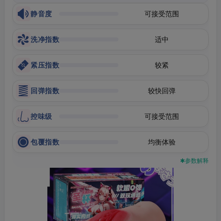
静音度
可接受范围
洗净指数
适中
紧压指数
较紧
回弹指数
较快回弹
控味级
可接受范围
包覆指数
均衡体验
✱参数解释