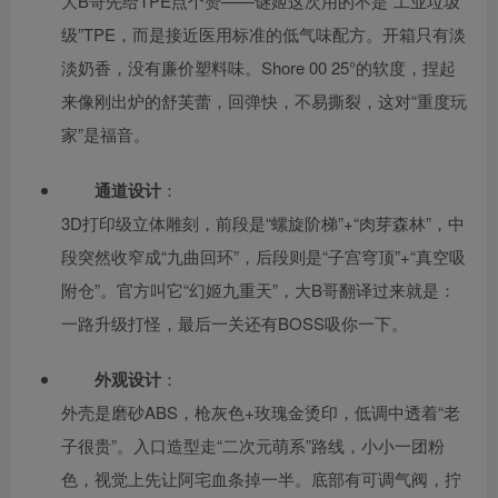
大B哥先给TPE点个赞——谜姬这次用的不是“工业垃圾
级”TPE，而是接近医用标准的低气味配方。开箱只有淡
淡奶香，没有廉价塑料味。Shore 00 25°的软度，捏起
来像刚出炉的舒芙蕾，回弹快，不易撕裂，这对“重度玩
家”是福音。
通道设计
：
3D打印级立体雕刻，前段是“螺旋阶梯”+“肉芽森林”，中
段突然收窄成“九曲回环”，后段则是“子宫穹顶”+“真空吸
附仓”。官方叫它“幻姬九重天”，大B哥翻译过来就是：
一路升级打怪，最后一关还有BOSS吸你一下。
外观设计
：
外壳是磨砂ABS，枪灰色+玫瑰金烫印，低调中透着“老
子很贵”。入口造型走“二次元萌系”路线，小小一团粉
色，视觉上先让阿宅血条掉一半。底部有可调气阀，拧