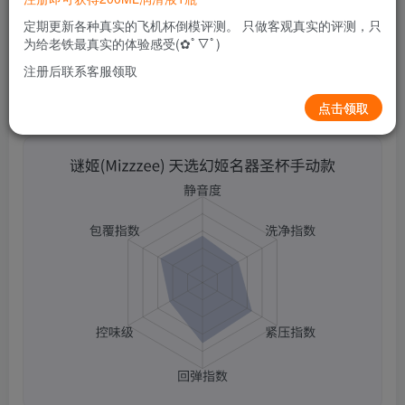
0
82
13
定期更新各种真实的飞机杯倒模评测。 只做客观真实的评测，只
为给老铁最真实的体验感受(✿ﾟ▽ﾟ)
注册后联系客服领取
点击领取
谜姬(Mizzzee) 天选幻姬名器圣杯手动款