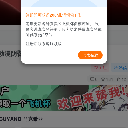
注册即可获得200ML润滑液1瓶
定期更新各种真实的飞机杯倒模评测。 只
做客观真实的评测，只为给老铁最真实的体
验感受(✿ﾟ▽ﾟ)
注册后联系客服领取
元动漫阴臀倒模飞机杯测评报告
点击领取
关注
私信
0
184
12
GUYANO 马克希亚