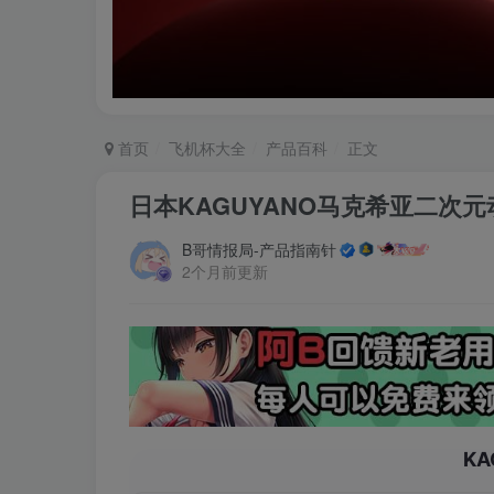
首页
飞机杯大全
产品百科
正文
日本KAGUYANO马克希亚二次
B哥情报局-产品指南针
2个月前更新
KA