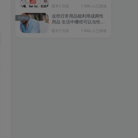
从超软到刺激的飞机杯品牌
8个月前
1.9W+人已阅读
清单（11月更）
这些日常用品能利用成两性
TOP10
用品 生活中哪些可以当性用
品的
6个月前
1.8W+人已阅读