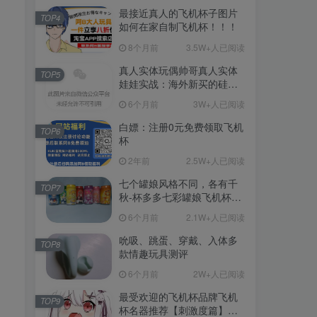
最接近真人的飞机杯子图片
TOP4
如何在家自制飞机杯！！！
8个月前
3.5W+人已阅读
真人实体玩偶帅哥真人实体
TOP5
娃娃实战：海外新买的硅胶
娃娃开箱
6个月前
3W+人已阅读
白嫖：注册0元免费领取飞机
TOP6
杯
2年前
2.5W+人已阅读
七个罐娘风格不同，各有千
TOP7
秋-杯多多七彩罐娘飞机杯测
评
6个月前
2.1W+人已阅读
吮吸、跳蛋、穿戴、入体多
TOP8
款情趣玩具测评
6个月前
2W+人已阅读
最受欢迎的飞机杯品牌飞机
TOP9
杯名器推荐【刺激度篇】：