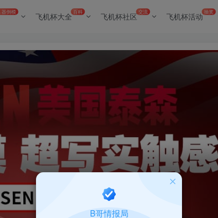
名器倒模
百科
交流
抽奖
飞机杯大全
飞机杯社区
飞机杯活动
B哥情报局