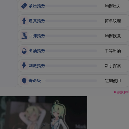
紧压指数
均衡压力
逼真指数
简单纹理
回弹指数
均衡恢复
出油指数
中等出油
刺激指数
新手探索
寿命级
短期使用
✱参数解