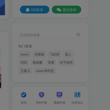
QQ登录
微信登录
开启精彩搜索
热门搜索
taisen
芙蕾雅
飞机杯
真人
玛莎
雅典娜
芙蕾
对子哈特
艾薇儿
taisen塔利亚
签到
阿B评测
视频评测
玩具知识