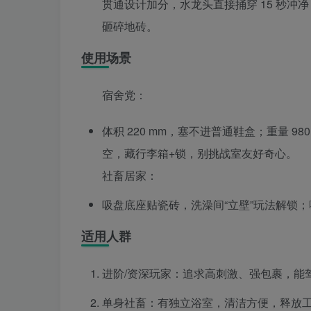
贯通设计加分，水龙头直接捅穿 15 秒冲净
砸碎地砖。
使用场景
宿舍党：
体积 220 mm，塞不进普通鞋盒；重量 9
空，藏行李箱+锁，别挑战室友好奇心。
社畜居家：
吸盘底座贴瓷砖，洗澡间“立壁”玩法解锁；
适用人群
进阶/资深玩家：追求高刺激、强包裹，能驾驭 
单身社畜：有独立浴室，清洁方便，释放