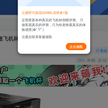
注册即可获得200ML润滑液1瓶
定期更新各种真实的飞机杯倒模评测。 只
做客观真实的评测，只为给老铁最真实的体
验感受(✿ﾟ▽ﾟ)
注册后联系客服领取
刺激飞机杯测评报告
点击领取
关注
私信
0
85
12