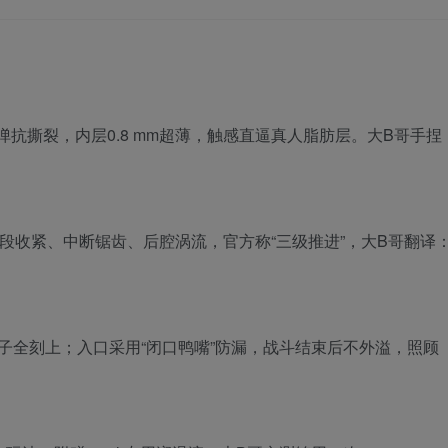
E，外层Q弹抗撕裂，内层0.8 mm超薄，触感直逼真人脂肪层。大B哥手捏
。
，前段收紧、中断锯齿、后腔涡流，官方称“三级推进”，大B哥翻译
褶子全刻上；入口采用“闭口鸭嘴”防漏，战斗结束后不外溢，照顾