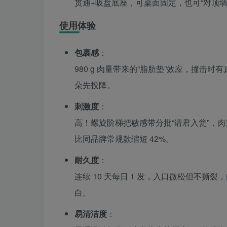
贯通+吸盘底座，可桌面固定，也可“对顶墙”玩
使用体验
包裹感
：
980 g 肉量带来的“脂肪垫”效应，撞击
朵先投降。
刺激度
：
高！螺旋阶梯把敏感带分批“请君入瓮”，肉芽
比同品牌常规款缩短 42%。
耐久度
：
连续 10 天每日 1 发，入口微松但不撕
白。
易清洁度
：