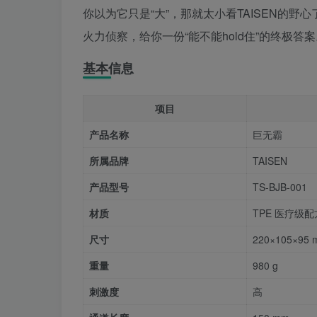
你以为它只是“大”，那就太小看TAISEN的
火力侦察，给你一份“能不能hold住”的终极答
基本信息
项目
产品名称
巨无霸
所属品牌
TAISEN
产品型号
TS-BJB-001
材质
TPE 医疗级
尺寸
220×105×95
重量
980 g
刺激度
高