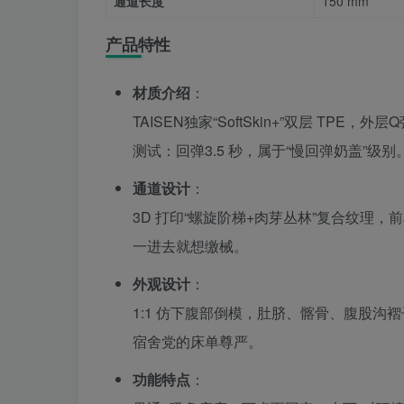
通道长度
150 mm
产品特性
材质介绍
：
TAISEN独家“SoftSkin+”双层 TP
测试：回弹3.5 秒，属于“慢回弹奶盖”级别
通道设计
：
3D 打印“螺旋阶梯+肉芽丛林”复合纹理
一进去就想缴械。
外观设计
：
1:1 仿下腹部倒模，肚脐、髂骨、腹股沟
宿舍党的床单尊严。
功能特点
：