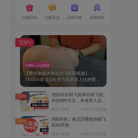
白嫖活动
玩家交流
品牌分类
投稿有奖
TOP1
4.6W+人已阅读
【臀部倒模评测实拍飞机杯视频】：
TAISEN泰贝莎欧美飞机杯真人比例臀...
然如何自制飞机杯自制飞机
TOP2
杯的8种方法，单身男人必
备！
8个月前
4.4W+人已阅读
阿B评测：泰贝莎臀模倒模飞
TOP3
机杯评测
果
8个月前
3.5W+人已阅读