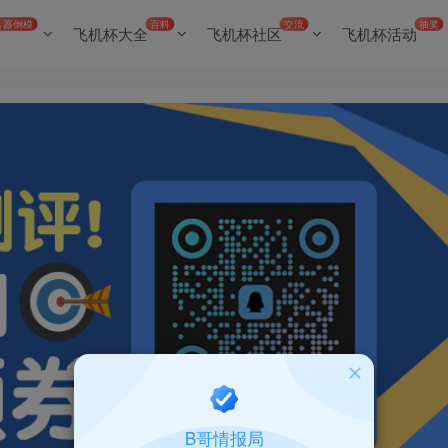
名器倒模
百科
交流
抽奖
飞机杯大全
飞机杯社区
飞机杯活动
B哥情报局