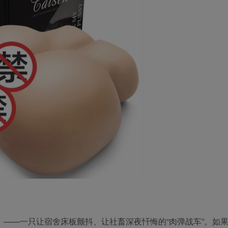
霸」——一只让宿舍床板颤抖、让社畜深夜忏悔的“肉弹战车”。如