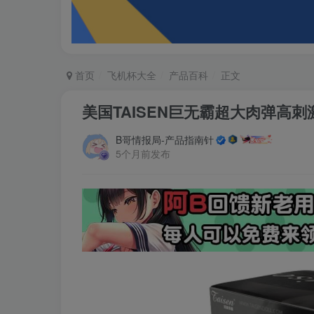
首页
飞机杯大全
产品百科
正文
美国TAISEN巨无霸超大肉弹高
B哥情报局-产品指南针
5个月前发布