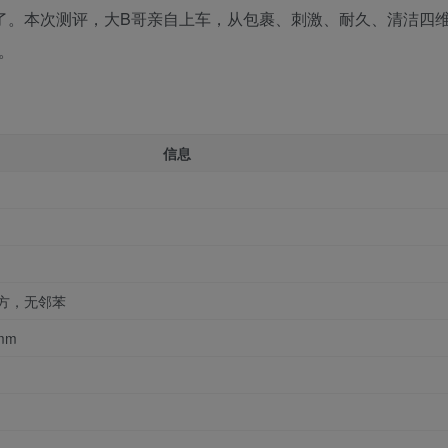
野心了。本次测评，大B哥亲自上车，从包裹、刺激、耐久、清洁四
案。
信息
配方，无邻苯
 mm