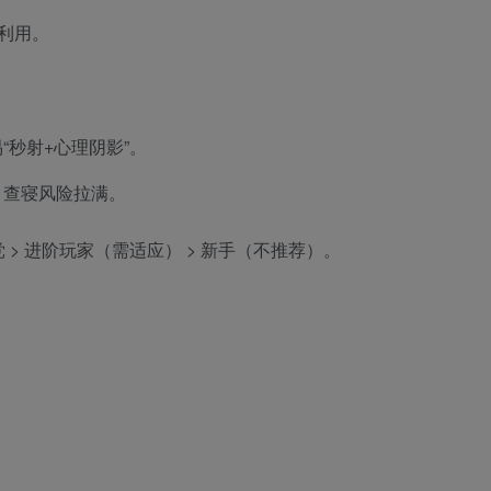
利用。
秒射+心理阴影”。
，查寝风险拉满。
党 > 进阶玩家（需适应） > 新手（不推荐）。