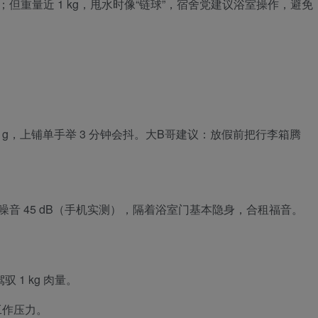
；但重量近 1 kg，甩水时像“链球”，宿舍党建议浴室操作，避免
80 g，上铺单手举 3 分钟会抖。大B哥建议：放假前把行李箱腾
噪音 45 dB（手机实测），隔着浴室门基本隐身，合租福音。
1 kg 肉量。
工作压力。