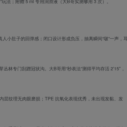
法；附赠 5 ml 专用润滑液（大B哥实测够用 3 次）。
时有真人小肚子的回弹感；闭口设计形成负压，抽离瞬间“啵”一声，
丛林专门刮蹭冠状沟。大B哥用“秒表法”测得平均存活 2′15″，
裂，内层纹理无肉眼磨损；TPE 抗氧化表现优秀，未出现发黏、发