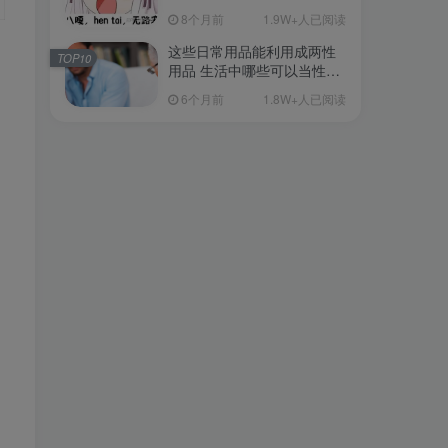
从超软到刺激的飞机杯品牌
8个月前
1.9W+人已阅读
清单（11月更）
这些日常用品能利用成两性
TOP10
用品 生活中哪些可以当性用
品的
6个月前
1.8W+人已阅读
：