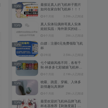
维
最接近真人的飞机杯子图片
TOP4
如何在家自制飞机杯！！！
8个月前
3.5W+人已阅读
真人实体玩偶帅哥真人实体
TOP5
娃娃实战：海外新买的硅胶
娃娃开箱
6个月前
3W+人已阅读
白嫖：注册0元免费领取飞机
TOP6
杯
2年前
2.5W+人已阅读
七个罐娘风格不同，各有千
TOP7
秋-杯多多七彩罐娘飞机杯测
评
6个月前
2.1W+人已阅读
吮吸、跳蛋、穿戴、入体多
TOP8
款情趣玩具测评
6个月前
2W+人已阅读
最受欢迎的飞机杯品牌飞机
TOP9
杯名器推荐【刺激度篇】：