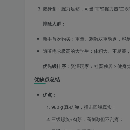
健身党：腕力足够，可当“前臂握力器”二次
排除人群
：
新手首次购买：重量、刺激双重劝退，容易“
隐匿需求极高的大学生：体积大、不易藏
优先级排序
：资深玩家 > 社畜独居 > 健身
优缺点总结
优点
：
980 g 真·肉弹，撞击回弹真实；
三级螺旋+肉芽，高刺激但不刮疼；