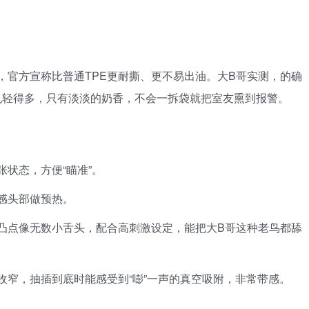
家改良TPE，官方宣称比普通TPE更耐撕、更不易出油。大B哥实测，的确
道也轻得多，只有淡淡的奶香，不会一拆袋就把室友熏到报警。
张状态，方便“瞄准”。
敏感头部做预热。
的小凸点像无数小舌头，配合高刺激设定，能把大B哥这种老鸟都舔
做了收窄，抽插到底时能感受到“嘭”一声的真空吸附，非常带感。