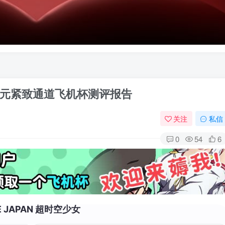
二次元紧致通道飞机杯测评报告
关注
私信
0
54
6
E JAPAN 超时空少女