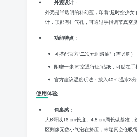
外观设计
：
外壳是半透明的科幻蓝，印着“超时空少女
计，顶部有排气孔，可通过手指调节真空
功能特点
：
可搭配官方“二次元润滑油”（需另购），粘
附赠一张“时空通行证”贴纸，可贴在
官方建议温度玩法：放入40℃温水3分
使用体验
包裹感
：
大B哥以16 cm长度、4.5 cm周长做
区则像无数小气泡在挤压，末端真空仓吸得相