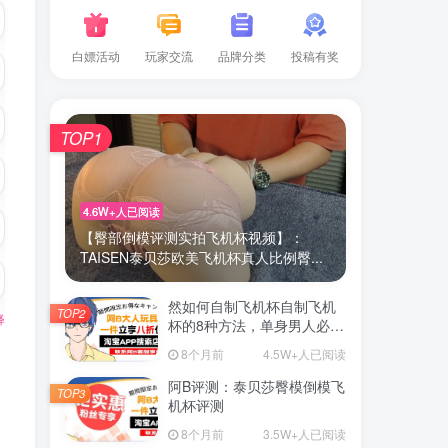
白嫖活动
玩家交流
品牌分类
投稿有奖
TOP1
4.6W+人已阅读
【臀部倒模评测实拍飞机杯视频】：
TAISEN泰贝莎欧美飞机杯真人比例臀...
然如何自制飞机杯自制飞机
TOP2
释
杯的8种方法，单身男人必
备！
8个月前
4.5W+人已阅读
阿B评测：泰贝莎臀模倒模飞
TOP3
机杯评测
8个月前
3.5W+人已阅读