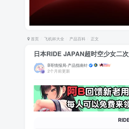
首页
飞机杯大全
产品百科
正文
日本RIDE JAPAN超时空少女
B哥情报局-产品指南针
2个月前更新
RID