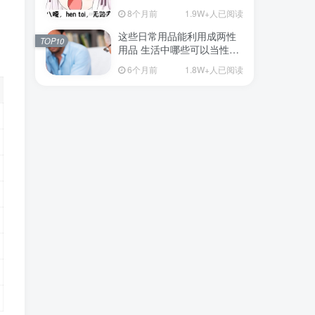
从超软到刺激的飞机杯品牌
8个月前
1.9W+人已阅读
清单（11月更）
这些日常用品能利用成两性
TOP10
用品 生活中哪些可以当性用
品的
6个月前
1.8W+人已阅读