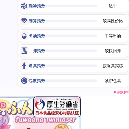
洗净指数
适中
划算指数
较高性价比
出油指数
中等出油
回弹指数
较快回弹
逼真指数
接近真实感
包覆指数
紧密包裹
✱参数解