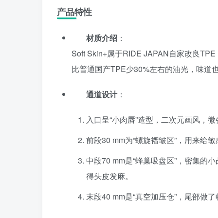
产品特性
材质介绍
：
Soft Skin+属于RIDE JAPAN自
比普通国产TPE少30%左右的油光，味
通道设计
：
入口呈“小肉唇”造型，二次元画风，微
前段30 mm为“螺旋褶皱区”，用来给
中段70 mm是“蜂巢吸盘区”，密集
得头皮发麻。
末段40 mm是“真空加压仓”，尾部