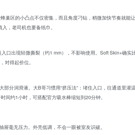
中段蜂巢区的小凸点不仅密集，而且角度刁钻，稍微加快节奏就能
手慎入，老司机也要备纸巾。
口出现轻微撕裂（约1 mm），不影响使用。Soft Skin+确实
间，对得起价位。
大部分润滑液。大B哥习惯用“挤压法”：堵住入口，往通道里灌
时间约1小时，可搭配官方吸水棒缩短到20分钟。
，放进抽屉毫无压力。外壳低调，不会一眼被室友识破。