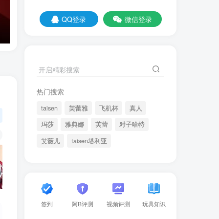
QQ登录
微信登录
开启精彩搜索
热门搜索
taisen
芙蕾雅
飞机杯
真人
玛莎
雅典娜
芙蕾
对子哈特
艾薇儿
taisen塔利亚
签到
阿B评测
视频评测
玩具知识