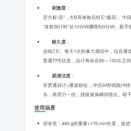
刺激度
：
官方标“高”，大B哥体验后给它“极高”。
“发射倒计时”从10分钟骤降到3分钟。新
耐久度
：
连续7天、每天1次的暴力测试中，仅在通道入
普通TPE抗造，估计寿命在80～100次之
易清洁度
：
非贯通设计+通道较短，冲洗30秒就能冲掉
水，再用力一捏，残留液体瞬间喷出。晾干
使用场景
宿舍党：480 g的重量+170 mm长度