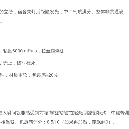
”的立绘，宿舍关灯后隐隐发光，中二气质满分。整体非贯通设
度。
度6000 mPa·s，拉丝感爆棚。
手机壳上，随时社死。
钟，材质更软，包裹感+20%。
基准，进入瞬间就能感受到前端“螺旋褶皱”在轻轻刮蹭冠状沟，中段蜂
当紧。包裹感评分：8.5/10（如果再加温，能飙到9）。