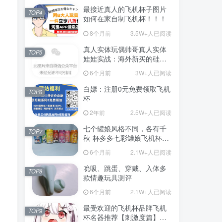
最接近真人的飞机杯子图片
TOP4
如何在家自制飞机杯！！！
8个月前
3.5W+人已阅读
真人实体玩偶帅哥真人实体
TOP5
娃娃实战：海外新买的硅胶
娃娃开箱
6个月前
3W+人已阅读
白嫖：注册0元免费领取飞机
TOP6
杯
2年前
2.5W+人已阅读
七个罐娘风格不同，各有千
TOP7
秋-杯多多七彩罐娘飞机杯测
评
6个月前
2.1W+人已阅读
吮吸、跳蛋、穿戴、入体多
TOP8
款情趣玩具测评
6个月前
2.1W+人已阅读
最受欢迎的飞机杯品牌飞机
TOP9
杯名器推荐【刺激度篇】：