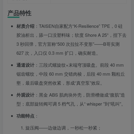
产品特性
材质介绍
：TAISEN自家配方“K-Resilience” TPE，0 硅
胶油析出，舔一口没塑料味；软度 Shore A 25°，捏下去
3 秒回弹，官方宣称“500 次拉扯不变形”——B哥实测
627 次，入口仅 0.3 mm 扩口，确实耐造。
通道设计
：三段式螺旋纹+末端穹顶吸盘。前段 40 mm
锯齿螺纹，中段 60 mm 交错肉棱，后段 40 mm 颗粒丘
壑，最后吸盘突然收紧，形成“真空泵”效应。
外观设计
：黑金 ABS 肌肉块外壳，防滑槽做成“腹肌”造
型；底部旋转阀可调 5 档气孔，从“ whisper ”到“吼叫”。
功能特点
：
旋压阀——边做边调，一秒松一秒紧；