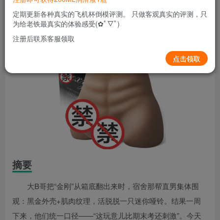
0
88
13
定期更新各种真实的飞机杯倒模评测。 只做客观真实的评测，只
为给老铁最真实的体验感受(✿ﾟ▽ﾟ)
注册后联系客服领取
点击领取
摘要
大B哥把“金刚”从箱底翻出来时，宿舍那帮直男集体围
观：黑金外壳+肌肉纹理，活脱脱一只迷你哑铃。结果一周
下来，他们统一口径——“这玩意儿比期末考还刺激”。今天