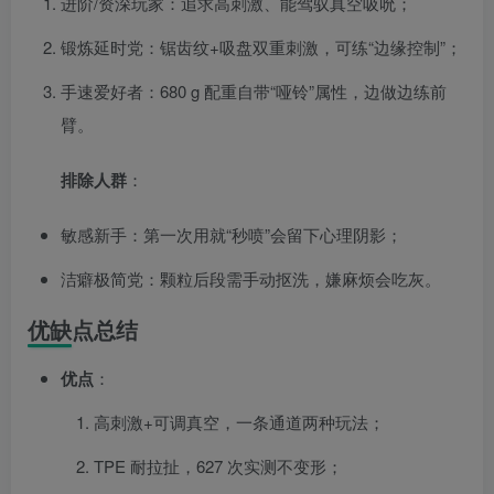
进阶/资深玩家：追求高刺激、能驾驭真空吸吮；
锻炼延时党：锯齿纹+吸盘双重刺激，可练“边缘控制”；
手速爱好者：680 g 配重自带“哑铃”属性，边做边练前
臂。
排除人群
：
敏感新手：第一次用就“秒喷”会留下心理阴影；
洁癖极简党：颗粒后段需手动抠洗，嫌麻烦会吃灰。
优缺点总结
优点
：
高刺激+可调真空，一条通道两种玩法；
TPE 耐拉扯，627 次实测不变形；