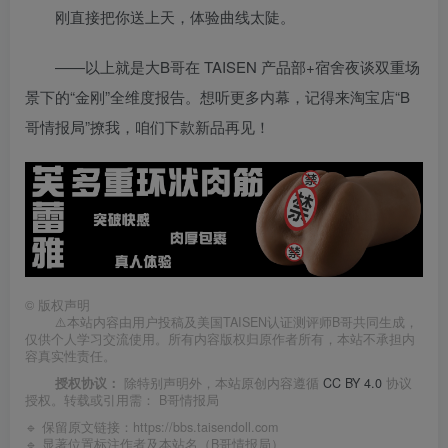
刚直接把你送上天，体验曲线太陡。
——以上就是大B哥在 TAISEN 产品部+宿舍夜谈双重场
景下的“金刚”全维度报告。想听更多内幕，记得来淘宝店“B
哥情报局”撩我，咱们下款新品再见！
©
版权声明
⚠️本站内容由用户投稿及美国TAISEN认证测评师B哥共同生成，
仅供个人学习交流使用。所有内容版权归原作者所有，本站不承担内
容真实性责任。
授权协议：
除特别声明外，本站原创内容遵循
CC BY 4.0
协议
授权。转载或引用需：
B哥情报局
🔹 保留原文链接：
https://bbs.taisendoll.com
🔹 显著位置标注作者及本站名（B哥情报局）