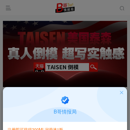
首页
飞机杯大全
产品百科
正文
美国TAISEN金刚高刺激螺旋纹飞机杯测评报告
B哥情报局
B哥情报局-产品指南针
关注
私信
5个月前发布
注册即可获得200ML润滑液1瓶