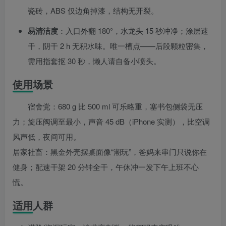
瓷砖，ABS 仅边角掉漆，结构无开裂。
易清洁度
：入口外翻 180°，水龙头 15 秒冲净；涂层速
干，阴干 2 h 无积水味。唯一槽点——后段颗粒密集，
需用指套抠 30 秒，懒人请自备小喷头。
使用场景
宿舍党：680 g 比 500 ml 可乐略重，塞书包侧袋无压
力；旋压阀调至最小，声音 45 dB（iPhone 实测），比空调
风声低，夜间可用。
居家社畜：黑金外壳摆桌面像“潮玩”，爸妈来串门只说你在
健身；配速干架 20 分钟全干，午休冲一发下午上班不心
慌。
适用人群