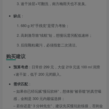
速干涂层+可翻洗，南方梅雨天也不发臭。
缺点
：
680 g 对“手残党”是臂力考验；
高刺激导致“续航”短，想慢玩需另配低速杯；
后段颗粒藏污，必须指套二次清洁。
购买建议
预算考虑
：日常价 299 元，大促 219 元送 100 ml 润滑
+速干架，低于 200 元闭眼入。
需求匹配
：
– 如果你已经玩腻“慢玩软杯”，想体验“被吞噬”的真空嘬
感，金刚是 300 元内最猛选择；
– 若你还是“ 3 分钟先生”，建议先买慢玩款练级，否则金