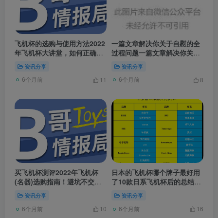
飞机杯的选购与使用方法2022
一篇文章解决你关于自慰的全
年飞机杯大讲堂，如何正确避
过程问题一篇文章解决你关于
开选飞机杯误区，飞机杯选购
自慰的全部问题！
资讯分享
资讯分享
指南，飞机杯真实感受！
6个月前
6个月前
11
8
买飞机杯测评2022年飞机杯
日本的飞机杯哪个牌子最好用
(名器)选购指南！避坑不交智
了10款日系飞机杯后的总结！
商税！
奈奈子的秘密/天使宫！死刑缓
资讯分享
资讯分享
期2年执行是什么意思？2年后
6个月前
6个月前
再执行？一般人都会理解错
10
16