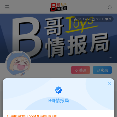
34.1W+
6381
3
关注
私信
资讯分享
B哥情报局
文章
637
收藏
0
评论
0
社区
0
帖子
0
粉丝
3
注册即可获得200ML润滑液1瓶
发布
排序
637