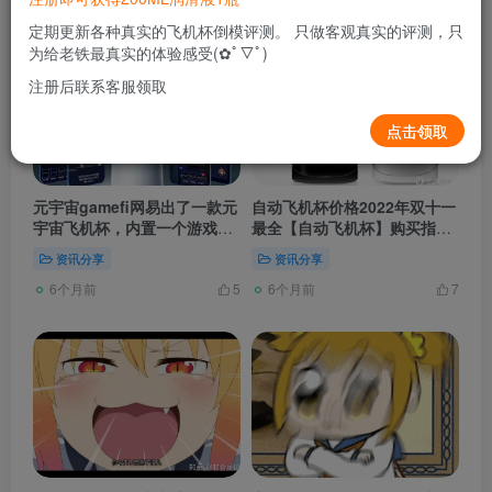
定期更新各种真实的飞机杯倒模评测。 只做客观真实的评测，只
为给老铁最真实的体验感受(✿ﾟ▽ﾟ)
注册后联系客服领取
点击领取
元宇宙gamefi网易出了一款元
自动飞机杯价格2022年双十一
宇宙飞机杯，内置一个游戏剧
最全【自动飞机杯】购买指南
情，玩家：不愧是网易
丨网易春风、雷霆、tenga等
资讯分享
资讯分享
赵露思被质疑未穿内衣，身材
6个月前
6个月前
过胖
5
7