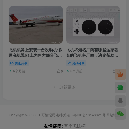
飞机机翼上安装一台发动机;作
飞机杯知名厂商有哪些这家著
用在机翼oa上为何大部分飞机
名的飞机杯厂商，决定帮助残
发动机装在机翼下面？机翼能
障玩家实现游戏梦想1988年，
资讯分享
资讯分享
承受住它的重量吗？川藏路上
23岁巩俐和38岁张艺谋泳池边
6个月前
6个月前
出现“卫生巾、避孕套”，为何
的照片，这一幕相当滑稽可笑
9
14
会这样？老司机说出真相！
加载更多
Copyright © 2022 ·
B哥情报局
·版权所有 ·
粤ICP备19140921号
网站地图
友情链接 :
有个飞机杯