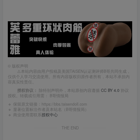
©
版权声明
⚠️本站内容由用户投稿及美国TAISEN认证测评师B哥共同生成，
仅供个人学习交流使用。所有内容版权归原作者所有，本站不承担内
容真实性责任。
授权协议：
除特别声明外，本站原创内容遵循
CC BY 4.0
协议
授权。转载或引用需：
B哥情报局
🔹 保留原文链接：
https://bbs.taisendoll.com
🔹 显著位置标注作者及本站名（B哥情报局）
🔹 商业使用需联系
授权中心
THE END