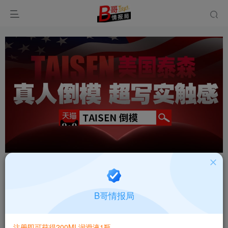
首页
阿B测评
图文评测
正文
【宽松慢玩】TAISEN泰西丝飞机杯名器评测—阿
B哥情报局
B测评
阿B评测
注册即可获得200ML润滑液1瓶