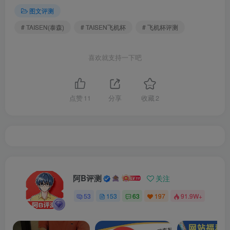
图文评测
# TAISEN(泰森)
# TAISEN飞机杯
# 飞机杯评测
喜欢就支持一下吧
点赞
11
分享
收藏
2
阿B评测
关注
53
153
63
197
91.9W+