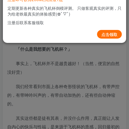
关注
私信
1个月前更新
定期更新各种真实的飞机杯倒模评测。 只做客观真实的评测，只
0
3721
11
为给老铁最真实的体验感受(✿ﾟ▽ﾟ)
注册后联系客服领取
点击领取
「
TAISEN泰西丝飞机杯
」
「
什么是我想要的飞机杯？
」
事实上，飞机杯并不是越贵越好！（当然，便宜的自然
没好货）
我们经常看到市面上各种奇形怪状的飞机杯，有带声控
的，有带呻吟叫声的，有带自动加热的，还有些自动伸缩
的。
其实这些都是徒有其表，并没什么作用，真正能让人发
自内心的快乐与性福，是来源于飞机杯的质感，回归最初的