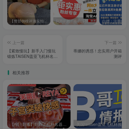
【臀部倒模评测实拍飞机杯视频】：TAISEN泰贝莎欧美飞机杯真人比例臀部倒膜
阿B评测：泰贝莎臀模倒模飞机杯评测
上一篇
下一篇
【紧致慢玩】新手入门慢玩
蒂娜的诱惑！忠实用户开箱
锻炼TAISEN盖亚飞机杯名器
测评
测评—阿B测评
相关推荐
【榨汁刺激】刺激飞机杯名器测评：TAISEN芙蕾雅飞机杯名器评测！-阿B测评