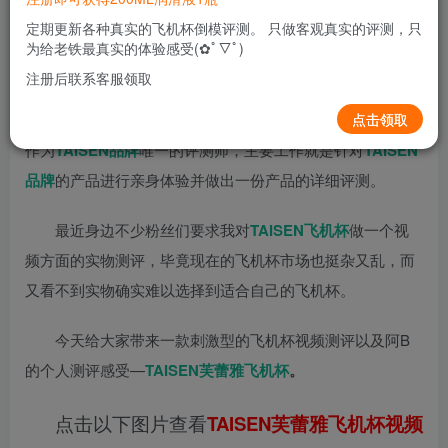
关注
私信
1个月前更新
定期更新各种真实的飞机杯倒模评测。 只做客观真实的评测，只
0
4987
14
为给老铁最真实的体验感受(✿ﾟ▽ﾟ)
注册后联系客服领取
点击领取
对于
TAISEN品牌
，认识阿B我的兄弟们应该都知道了。
作为
TAISEN品牌
唯一的评测师，主要工作就是针对
TAISEN
品牌
的产品进行亲身体验并做出一份产品的详细评测。
最近身边不少粉丝们要求我对
TAISEN飞机杯
做一个视
频方面的实物测评，毕竟现在的飞机杯市场也挺杂又乱，而
又看不到实物确实难以选择到适合自己的飞机杯。
今天给大家带来一款刺激型的飞机杯视频测评以及阿B
的个人测评感受—
TAISEN芙蕾雅飞机杯
。
点击以下图片查看
TAISEN芙蕾雅飞机杯视频