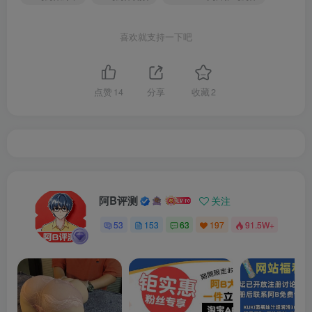
喜欢就支持一下吧
点赞
14
分享
收藏
2
阿B评测
关注
53
153
63
197
91.5W+