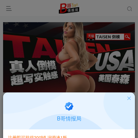
首页
品牌
TAISEN
正文
【榨汁刺激】刺激飞机杯名器测评：TAISEN芙蕾
B哥情报局
雅飞机杯名器评测！-阿B测评
阿B评测
注册即可获得200ML润滑液1瓶