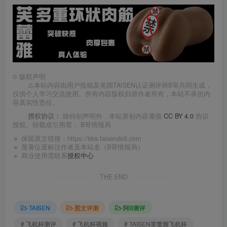
©
版权声明
⚠️本站内容由用户投稿及美国TAISEN认证测评师B哥共同生成，
仅供个人学习交流使用。所有内容版权归原作者所有，本站不承担内
容真实性责任。
授权协议：
除特别声明外，本站原创内容遵循
CC BY 4.0
协议
授权。转载或引用需：
B哥情报局
🔹 保留原文链接：
https://bbs.taisendoll.com
🔹 显著位置标注作者及本站名（B哥情报局）
🔹 商业使用需联系
授权中心
THE END
TAISEN
图文评测
阿B测评
# 飞机杯测评
# 飞机杯视频
# TAISEN芙蕾雅飞机杯