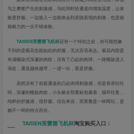
与之摩擦产生的刺激感，与此同时给通道内增加温度，让体
验更舒服。一边挺入一边能体会到若隐若现的刺激，也是锻
炼耐力的一次不错体验。
TAISEN
芙蕾雅
飞机杯
还有一个特别之处，你可能想象
不到的是菊花也能如此的舒服，无法言语表达。菊花内部是
布满螺旋式深邃的肉纹，没有了凸起的肉球。一路螺旋进入
深处，通道越收越窄，一进一出，甚是舒服。
虽然没有了前庭通道的凸起肉球刺激感，但是吞吞吐吐
间，深邃的螺旋肉纹，小头被全部紧贴包裹着，循环往复，
纯粹的舒服感，很舒服。综合来说，芙蕾雅是一杯两玩，是
她不一样的特点所在。
TAISEN芙蕾雅
飞机杯
淘宝购买入口：