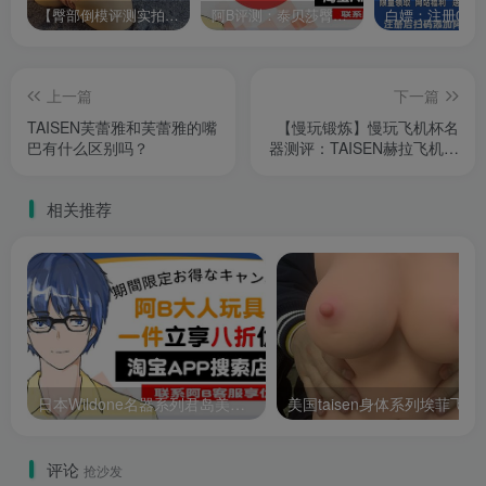
【臀部倒模评测实拍飞机杯视频】：TAISEN泰贝莎欧美飞机杯真人比例臀部倒膜
阿B评测：泰贝莎臀模倒模飞机杯评测
上一篇
下一篇
TAISEN芙蕾雅和芙蕾雅的嘴
【慢玩锻炼】慢玩飞机杯名
巴有什么区别吗？
器测评：TAISEN赫拉飞机杯
名器评测！-阿B测评
相关推荐
日本Wildone名器系列君岛美绪名器飞机杯视频开箱评测
美国taisen身体系列
评论
抢沙发