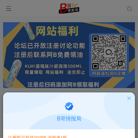
首页
飞机杯大全
产品百科
正文
日本EXE弯曲子宫big版人工肌肤MK2版大容量高
B哥情报局
刺激名器飞机杯深度测评报告
B哥情报局-产品指南针
关注
私信
注册即可获得200ML润滑液1瓶
2个月前更新