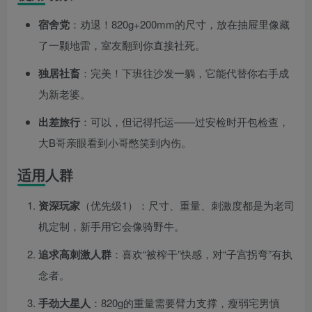
宿舍党
：劝退！820g+200mm的尺寸，放在抽屉里像藏
了一颗地雷，室友翻到你直接社死。
独居社畜
：完美！下班往沙发一躺，它能代替你右手成
为新老婆。
出差旅行
：可以，但记得托运——过安检时开包检查，
大B哥亲眼看到小哥憋笑到内伤。
适用人群
资深玩家
（优先级1）：尺寸、重量、刺激度都是为老司
机定制，新手用它会像骑野牛。
追求高刺激人群
：喜欢“被榨干”快感，对“子宫拐弯”有执
念者。
手劲大星人
：820g的重量需要臂力支撑，瘦弱宅男慎