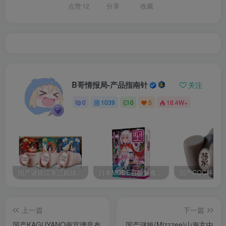
点赞
12
分享
收藏
B哥情报局-产品指南针
关注
0
1039
0
5
18.4W+
国产谜姬江东三姐妹国潮飞机杯低中高刺激度全覆盖飞机杯测评报告
日本MODE召唤魅魔飞机杯高刺激榨汁姬名器倒模自慰器使用体验及测评报告
上一篇
下一篇
国产KAGUYANO南宫璃音布
国产谜姬(Mizzzee)山海玄中