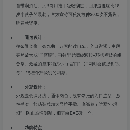
自带润滑油。大B哥用指甲轻轻刮过，回弹速度堪比18
岁小伙子的晨勃，官方宣称可反复拉伸8000次不撕裂，
听着就肾疼。
通道设计
：
整条通道像一条九曲十八弯的过山车：入口微紧，中段
突然放大成“子宫腔”，再往里是螺旋颗粒+环状褶皱的组
合拳。最骚的是末端的小“子宫口”，冲刺时会被强制“拐
弯”，物理外挂级别的刺激。
外观设计
：
外观走低调路线，通体肉色，没有夸张的入口造型，放
在书架上能伪装成加大号护手霜。底部做了防漏“小堤
坝”，防止热情侧漏，细节给EXE磕一个。
功能特点
：