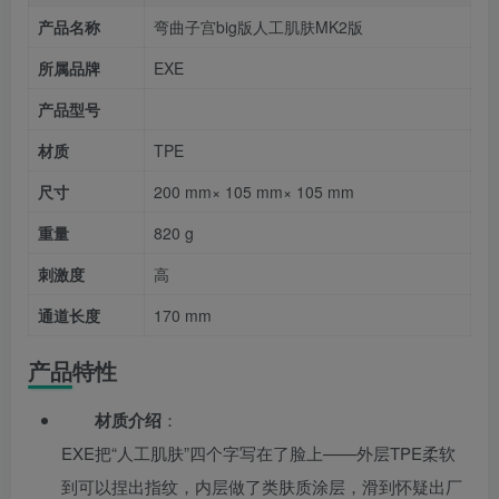
产品名称
弯曲子宫big版人工肌肤MK2版
所属品牌
EXE
产品型号
材质
TPE
尺寸
200 mm× 105 mm× 105 mm
重量
820 g
刺激度
高
通道长度
170 mm
产品特性
材质介绍
：
EXE把“人工肌肤”四个字写在了脸上——外层TPE柔软
到可以捏出指纹，内层做了类肤质涂层，滑到怀疑出厂