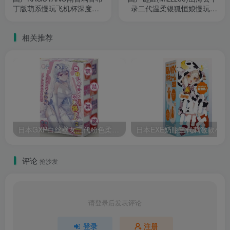
丁版萌系慢玩飞机杯深度测
录二代温柔银狐恒娘慢玩飞
评报告
机杯深度测评报告
相关推荐
日本GXP白丝壁女二代粉色柔软慢玩款产品特点飞机杯测评报告
日本E
评论
抢沙发
请登录后发表评论
登录
注册