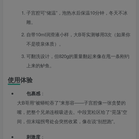
子宫腔可“储温”，泡热水后保温10分钟，冬天不冰
雕。
自带10ml润滑液小样，大B哥实测够用3次（如果你
不是喷泉体质）。
可翻洗设计，但820g的重量翻起来像在甩一条刚钓
上来的鲈鱼。
使用体验
包裹感
：
大B哥用“被蟒蛇吞了”来形容——子宫腔像一张贪婪的
嘴，把整个兄弟连根吸进去。中段宽松区给了“晃荡”空
间，但末端拐弯处会突然收紧，像在说“别想跑”。
刺激度
：