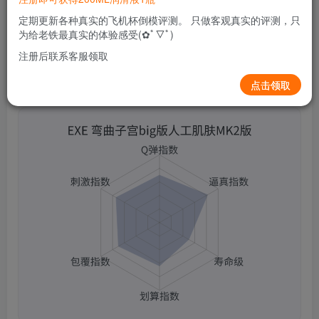
0
361
12
定期更新各种真实的飞机杯倒模评测。 只做客观真实的评测，只
为给老铁最真实的体验感受(✿ﾟ▽ﾟ)
注册后联系客服领取
点击领取
EXE 弯曲子宫big版人工肌肤MK2版