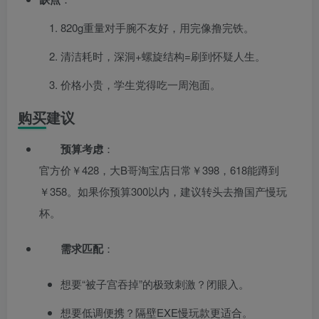
820g重量对手腕不友好，用完像撸完铁。
清洁耗时，深洞+螺旋结构=刷到怀疑人生。
价格小贵，学生党得吃一周泡面。
购买建议
预算考虑
：
官方价￥428，大B哥淘宝店日常￥398，618能蹲到
￥358。如果你预算300以内，建议转头去撸国产慢玩
杯。
需求匹配
：
想要“被子宫吞掉”的极致刺激？闭眼入。
想要低调便携？隔壁EXE慢玩款更适合。