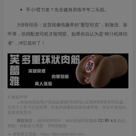
手小/臂力差？先去健身房练半年二头肌。
大B哥结语：这货就像情趣界的“重型坦克”，刺激强、装
甲厚，但得配老司机才能驾驭。如果你自认为是“榨汁机终结
者”，冲它就对了！
©
版权声明
⚠️本站内容由用户投稿及美国TAISEN认证测评师B哥共同生成，
仅供个人学习交流使用。所有内容版权归原作者所有，本站不承担内
容真实性责任。
授权协议：
除特别声明外，本站原创内容遵循
CC BY 4.0
协议
授权。转载或引用需：
B哥情报局
🔹 保留原文链接：
https://bbs.taisendoll.com