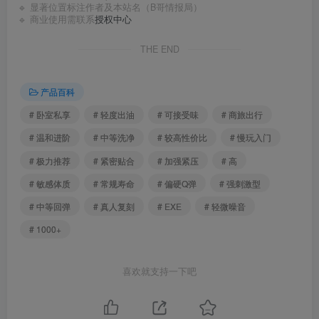
🔹 显著位置标注作者及本站名（B哥情报局）
🔹 商业使用需联系
授权中心
THE END
产品百科
# 卧室私享
# 轻度出油
# 可接受味
# 商旅出行
# 温和进阶
# 中等洗净
# 较高性价比
# 慢玩入门
# 极力推荐
# 紧密贴合
# 加强紧压
# 高
# 敏感体质
# 常规寿命
# 偏硬Q弹
# 强刺激型
# 中等回弹
# 真人复刻
# EXE
# 轻微噪音
# 1000+
喜欢就支持一下吧