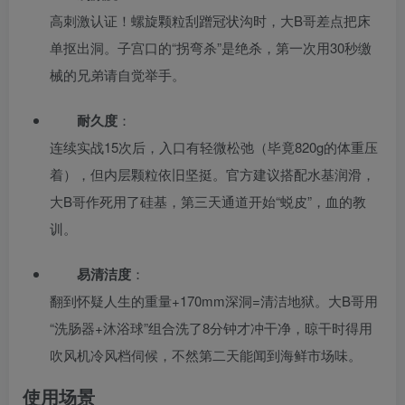
高刺激认证！螺旋颗粒刮蹭冠状沟时，大B哥差点把床
单抠出洞。子宫口的“拐弯杀”是绝杀，第一次用30秒缴
械的兄弟请自觉举手。
耐久度
：
连续实战15次后，入口有轻微松弛（毕竟820g的体重压
着），但内层颗粒依旧坚挺。官方建议搭配水基润滑，
大B哥作死用了硅基，第三天通道开始“蜕皮”，血的教
训。
易清洁度
：
翻到怀疑人生的重量+170mm深洞=清洁地狱。大B哥用
“洗肠器+沐浴球”组合洗了8分钟才冲干净，晾干时得用
吹风机冷风档伺候，不然第二天能闻到海鲜市场味。
使用场景