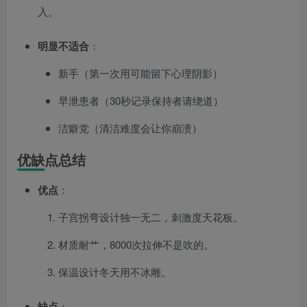
入。
明显不适合
：
新手（第一次用可能留下心理阴影）
早泄患者（30秒记录保持者请绕道）
洁癖党（清洁难度会让你崩溃）
优缺点总结
优点
：
子宫拐弯设计独一无二，刺激度天花板。
材质耐艹，8000次拉伸不是吹的。
保温设计冬天用不冰雕。
缺点
：