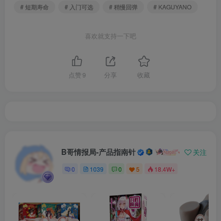
# 短期寿命
# 入门可选
# 稍慢回弹
# KAGUYANO
喜欢就支持一下吧
点赞
9
分享
收藏
B哥情报局-产品指南针
关注
0
1039
0
5
18.4W+