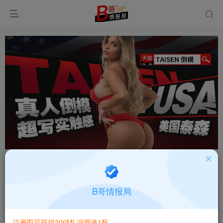
首页
飞机杯大全
产品百科
正文
国产KAGUYANO南宫璃音布丁版萌系慢玩飞机杯
B哥情报局
深度测评报告
B哥情报局-产品指南针
注册即可获得200ML润滑液1瓶