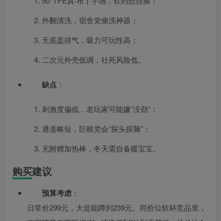
50°TPE真·布丁手感，软到想捏脸；
外翻清洗，宿舍党偷洗神器；
无底盖排气，吸力可玩性高；
二次元外壳低调，社死风险低。
缺点
：
刺激度偏低，老玩家可能嫌“没劲”；
通道略短，巨根党会“探头探脑”；
无附赠加热棒，冬天需自备暖宝宝。
购买建议
预算考虑
：
日常价299元，大促能蹲到239元。同价位软杯竞品里，