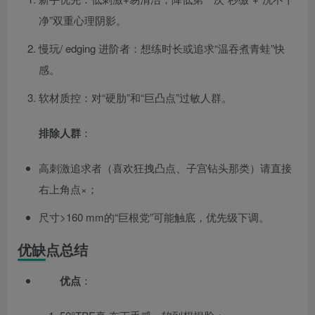
净”双重心理阴影。
慢玩/ edging 进阶者：想练时长或追求“温吞煮青蛙”快
感。
软材质控：对“硬肋”和“巨凸点”过敏人群。
排除人群
：
高刺激追求者（喜欢狂拽凸点、子宫钻头那类）请直接
右上角点×；
尺寸>160 mm的“巨根党”可能触底，优先级下调。
优缺点总结
优点
：