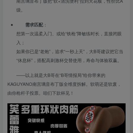
南宫璃音布丁版把“软+清洗便利”拉到天花板，性价比A
级。
需求匹配
：
想第一次温柔入门、或给“铁枪”降敏练时长，直接闭眼
入；
如果你已是“老炮”，追求“一秒上天”，大B哥建议把它当
“休息杯”，搭配高刺激杯交替使用，寿命与体验双赢。
——以上就是大B哥在“B哥情报局”给你带来的
KAGUYANO南宫璃音布丁版全维度拆解。软萌还是软废，
由你枪杆子投票。咱们下款杯见！