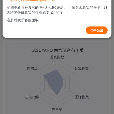
关注
私信
2个月前更新
定期更新各种真实的飞机杯倒模评测。 只做客观真实的评测，只
0
238
9
为给老铁最真实的体验感受(✿ﾟ▽ﾟ)
注册后联系客服领取
点击领取
KAGUYANO 南宫璃音布丁版