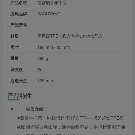
产品名称
南宫璃音布丁版
所属品牌
KAGUYANO
产品型号
材质
医用级TPE（官方宣称50°超软配方）
尺寸
160 mm× 85 mm
重量
380 g
刺激度
低
通道长度
125 mm
产品特性
材质介绍
：
大B哥手捏第一秒就想起“旺仔布丁”——50°超软TPE捏
成团团还能自动回弹，油控做得不错，手指捻完不泛油