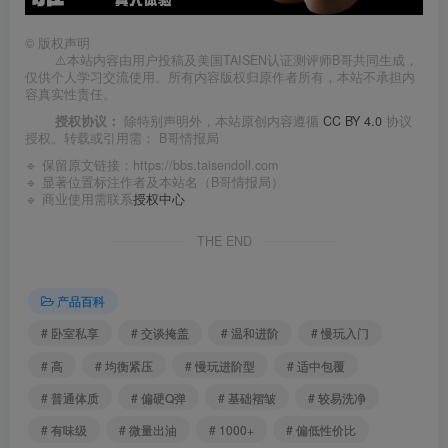
©
版权声明
⚠️本站内容由用户投稿及美国TAISEN认证测评师B哥共同生成，
仅供个人学习交流使用。所有内容版权归原作者所有，本站不承担内
容真实性责任。
授权协议：
除特别声明外，本站原创内容遵循
CC BY 4.0
协议
授权。转载或引用需：
B哥情报局
🔹 保留原文链接：
https://bbs.taisendoll.com
🔹 显著位置标注作者及本站名（B哥情报局）
🔹 商业使用需联系
授权中心
THE END
产品百科
# 卧室私享
# 交谈掩盖
# 温和进阶
# 慢玩入门
# 高
# 均衡紧压
# 慢玩进阶型
# 适中包覆
# 普通体质
# 偏硬Q弹
# 基础褶皱
# 较易洗净
# 有味级
# 微量出油
# 1000+
# 偏低性价比