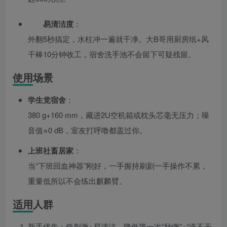
易清洁度
：
外翻5秒搞定，水柱冲一遍就干净。大B哥用厨房纸+风
干棒10分钟收工，宿舍洗手池不会留下可疑残留。
使用场景
学生党宿舍
：
380 g+160 mm，藏进2U空机箱或枕头芯毫无压力；噪
音值≈0 dB，室友打呼噜都盖过你。
上班社畜居家
：
当“下班回血神器”刚好，一手握持刷剧一手操作不累，
重量低所以不会练出麒麟臂。
适用人群
新手优先：低刺激+易清洁，降低第一次“秒缴”+“洗不干