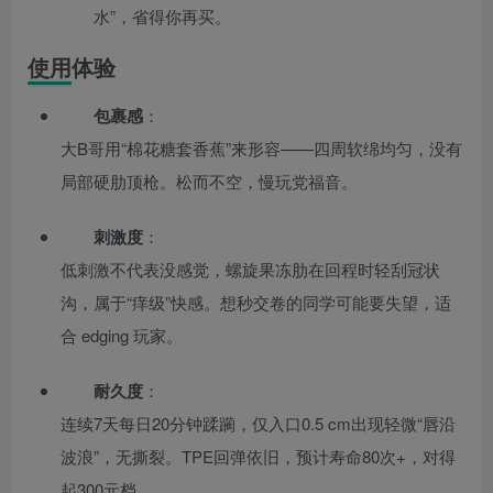
水”，省得你再买。
使用体验
包裹感
：
大B哥用“棉花糖套香蕉”来形容——四周软绵均匀，没有
局部硬肋顶枪。松而不空，慢玩党福音。
刺激度
：
低刺激不代表没感觉，螺旋果冻肋在回程时轻刮冠状
沟，属于“痒级”快感。想秒交卷的同学可能要失望，适
合 edging 玩家。
耐久度
：
连续7天每日20分钟蹂躏，仅入口0.5 cm出现轻微“唇沿
波浪”，无撕裂。TPE回弹依旧，预计寿命80次+，对得
起300元档。