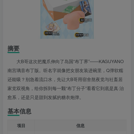
摘要
大B哥这次把魔爪伸向了岛国“布丁界”——KAGUYANO
南宫璃音布丁版。听名字就像把女朋友装进碗里，Q弹软糯
还能吸？别急着流口水，先让大B哥用宿舍熬夜党与社畜居
家党双视角，给你拆到每一颗“布丁分子”看看它到底是真·治
愈系，还是只是甜到发腻的糖衣炮弹。
基本信息
项目
信息