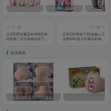
国产谜姬江东三姐妹国潮飞机杯低中高刺激度全覆盖飞机杯测评报告
日本MODE召唤魅魔飞机杯高刺激榨汁姬名器倒模自慰器使用体验及测评报告
上一篇
下一篇
日本EXE对魔忍井河阿莎姬
日本EXE弯曲子宫big版人工
高刺激二次元倒模名器飞机
肌肤MK2版大容量高刺激名
杯测评报告
器飞机杯深度测评报告
相关推荐
国产BONMOR圣女软尻超软双通道飞机杯测评报告
国产大魔王AYA女神soft