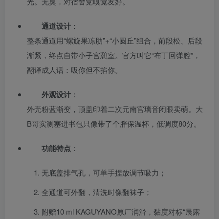
光。无臭，对宿舍党嗅觉友好。
通道设计
：
整条通道用“螺旋果冻肋”+“小圆丘”组合，前段松、后段
渐紧，终点自带小子宫憩室。官方叫它“布丁回弹腔”，
翻译成人话：吸你但不掐你。
外观设计
：
外壳粉蓝渐变，顶盖印着二次元南宫璃音闭眼卖萌。大
B哥实测塞进书包只像带了个胖保温杯，低调度80分。
功能特点
：
无底盖排气孔，可单手捏放调节吸力；
全通道可外翻，清洗时像翻袜子；
附赠10 ml KAGUYANO原厂润滑，黏度对标“晨露