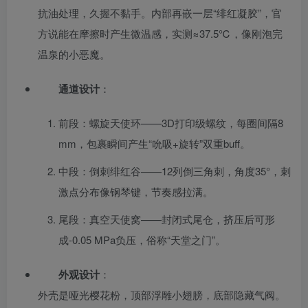
抗油处理，久握不黏手。内部再嵌一层“绯红凝胶”，官
方说能在摩擦时产生微温感，实测≈37.5℃，像刚泡完
温泉的小恶魔。
通道设计
：
前段：螺旋天使环——3D打印级螺纹，每圈间隔8
mm，包裹瞬间产生“吮吸+旋转”双重buff。
中段：倒刺绯红谷——12列倒三角刺，角度35°，刺
激点分布像钢琴键，节奏感拉满。
尾段：真空天使窝——封闭式尾仓，挤压后可形
成-0.05 MPa负压，俗称“天堂之门”。
外观设计
：
外壳是哑光樱花粉，顶部浮雕小翅膀，底部隐藏气阀。