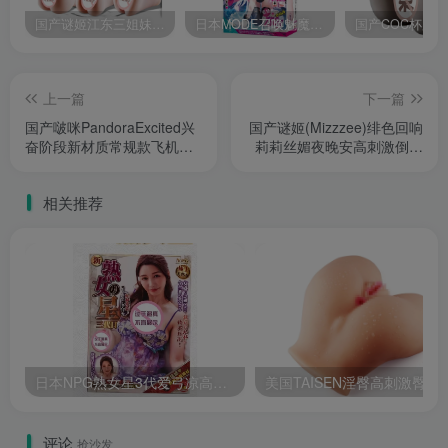
国产谜姬江东三姐妹国潮飞机杯低中高刺激度全覆盖飞机杯测评报告
日本MODE召唤魅魔飞机杯高刺激榨汁姬名器倒模自慰器使用体验及测评报告
上一篇
下一篇
国产啵咪PandoraExcited兴
国产谜姬(Mizzzee)绯色回响
奋阶段新材质常规款飞机杯
莉莉丝媚夜晚安高刺激倒模
测评报告
飞机杯测评报告
相关推荐
日本NPG熟女星3代爱弓凉高拟真度飞机杯使用体验测评报告
美国TAISEN淫臀高刺激臀
评论
抢沙发