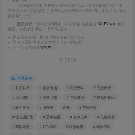
©
版权声明
⚠️本站内容由用户投稿及美国TAISEN认证测评师B哥共同生成，
仅供个人学习交流使用。所有内容版权归原作者所有，本站不承担内
容真实性责任。
授权协议：
除特别声明外，本站原创内容遵循
CC BY 4.0
协议
授权。转载或引用需：
B哥情报局
🔹 保留原文链接：
https://bbs.taisendoll.com
🔹 显著位置标注作者及本站名（B哥情报局）
🔹 商业使用需联系
授权中心
THE END
产品百科
# 卧室私享
# 轻度出油
# 可接受味
# 商旅出行
# 温和进阶
# 快速回弹
# 中等洗净
# 较高性价比
# 极力推荐
# 肌理级
# 低
# 常规寿命
# 慢玩进阶型
# 适中包覆
# 资深玩家
# 低敏体质
# 高阶刺激
# 100-200
# 轻微噪音
# 偏软Q弹