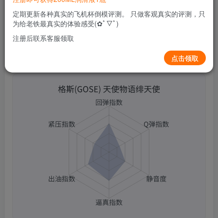
0
139
9
定期更新各种真实的飞机杯倒模评测。 只做客观真实的评测，只
为给老铁最真实的体验感受(✿ﾟ▽ﾟ)
注册后联系客服领取
点击领取
格斯(GOSE) 天使物语绯天使