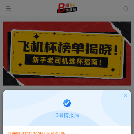
首页
飞机杯大全
产品百科
正文
日本GOSE天使物语绯天使高刺激通道飞机杯测评
B哥情报局
报告
B哥情报局-产品指南针
关注
私信
注册即可获得200ML润滑液1瓶
2个月前更新