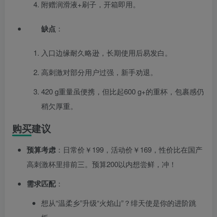
附赠润滑液+刷子，开箱即用。
缺点
：
入口边缘耐久略逊，长期使用后易发白。
高刺激对部分用户过强，新手劝退。
420 g重量虽便携，但比起600 g+的重杯，包裹感仍
稍欠厚重。
购买建议
预算考虑
：日常价￥199，活动价￥169，性价比在国产
高刺激杯里排前三。预算200以内想尝鲜，冲！
需求匹配
：
想从“温柔乡”升级“火焰山”？绯天使是你的进阶跳