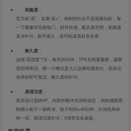
刺激度
：
官方标“高”，实测“高+”。倒刺绯红谷不是闹着玩的，每
一下都像羽毛刷电门，秒升快感。配合真空档，刺激度
直冲9/10。新手慎入，老司机请系好安全带。
耐久度
：
连续“高强度”7天，每天20分钟，TPE无明显撕裂，凝胶
层回弹依旧。唯一小槽点是入口边缘轻微发白，但涂点
保养粉即可复活。耐久度给8/10。
易清洁度
：
双层设计是MVP。内胆外翻冲洗30秒搞定，倒刺缝隙用
附赠小刷子一刷即净。晾干时间≈40分钟，比传统单杯
快一倍。易清洁度9/10，大B哥实名表扬。