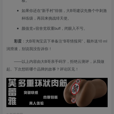
板。
如果你还在“新手村”徘徊，大B哥建议先撸个中刺激
杯练级，再回来挑战绯天使。
颜值党+宿舍党双重buff，闭眼入不亏。
彩蛋
：大B哥淘宝店下单备注“B哥情报局”，额外送10 ml
润滑液，别说我没告诉你！
——以上内容由大B哥亲手码字，拒绝云测评，从我做
起。下次想听哪个品牌的故事？评论区见！