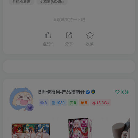
# 稍松通道
# 格斯(GOSE)
喜欢就支持一下吧
点赞
9
分享
收藏
B哥情报局-产品指南针
关注
3
1039
0
5
18.3W+