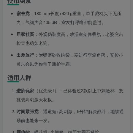
使用场景
宿舍党
：180 mm长度+420 g重量，单手藏枕头下无压
力，气阀声音≤35 dB，室友打呼噜都能盖过。
居家社畜
：外观伪装度高，放浴室架像香氛，老婆突击
检查也稳如老狗。
出差旅行
：附赠磨砂收纳袋，塞进行李箱角落，安检小
哥只会以为你带了瓶护手霜。
适用人群
进阶玩家
（优先级1）：已体验过3款以上中刺激杯，想
挑战高刺激天花板。
时间紧张党
：通道短+高刺激，5分钟解决战斗，地铁通
勤前也能来一发。
颜值控
：樱花粉+小翅膀，拍照发圈不尴尬。