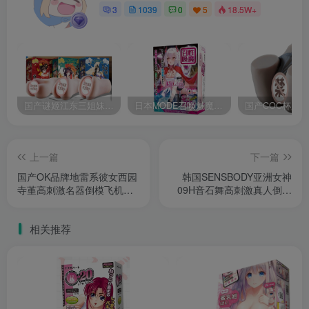
3
1039
0
5
18.5W+
国产谜姬江东三姐妹国潮飞机杯低中高刺激度全覆盖飞机杯测评报告
日本MODE召唤魅魔飞机杯高刺激榨汁姬名器倒模自慰器使用体验及测评报告
上一篇
下一篇
国产OK品牌地雷系彼女西园
韩国SENSBODY亚洲女神
寺堇高刺激名器倒模飞机杯
09H音石舞高刺激真人倒模
深度测评报告
名器飞机杯测评报告
相关推荐