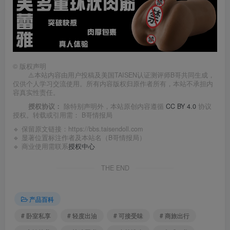
©
版权声明
⚠️本站内容由用户投稿及美国TAISEN认证测评师B哥共同生成，
仅供个人学习交流使用。所有内容版权归原作者所有，本站不承担内
容真实性责任。
授权协议：
除特别声明外，本站原创内容遵循
CC BY 4.0
协议
授权。转载或引用需：
B哥情报局
🔹 保留原文链接：
https://bbs.taisendoll.com
🔹 显著位置标注作者及本站名（B哥情报局）
🔹 商业使用需联系
授权中心
THE END
产品百科
# 卧室私享
# 轻度出油
# 可接受味
# 商旅出行