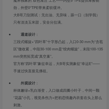
魔界独家的“双色灌注”工艺——内壁5°TPE提供摩擦韧
劲，外壁0°TPE带来柔软缓冲。
大B哥刀划测试：无出油、无异味，舔一口（别学我）
只有淡淡玉米甜，安全分拉满。
通道设计
：
三段式螺旋+“四叶草”十字形凸起，入口0-30 mm为“含苞
区”微收紧，中段30-100 mm是“绞肉螺旋”，末段100-135
mm突然拓宽成“真空巢”。
官方称“四叶草”象征幸运，大B哥实测象征“幸运E”——
手速过快直接见佛祖。
外观设计
：
杯体嫩绿+乳白渐变，入口做成四瓣小叶子，中间一颗
“花蕊”小孔，视觉杀伤力=把初恋情趣内衣套在头上那么
刺激。