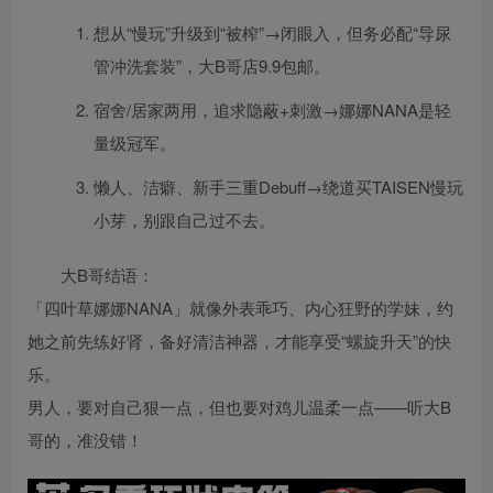
想从“慢玩”升级到“被榨”→闭眼入，但务必配“导尿
管冲洗套装”，大B哥店9.9包邮。
宿舍/居家两用，追求隐蔽+刺激→娜娜NANA是轻
量级冠军。
懒人、洁癖、新手三重Debuff→绕道买TAISEN慢玩
小芽，别跟自己过不去。
大B哥结语：
「四叶草娜娜NANA」就像外表乖巧、内心狂野的学妹，约
她之前先练好肾，备好清洁神器，才能享受“螺旋升天”的快
乐。
男人，要对自己狠一点，但也要对鸡儿温柔一点——听大B
哥的，准没错！