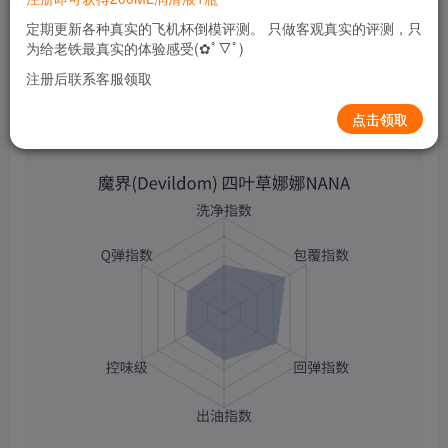
0
83
11
定期更新各种真实的飞机杯倒模评测。 只做客观真实的评测，只
为给老铁最真实的体验感受(✿ﾟ▽ﾟ)
注册后联系客服领取
点击领取
魔界(Devildom) 四叶草娜娜NANA