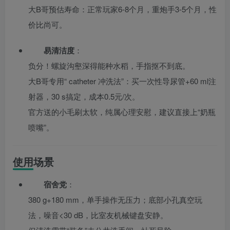
大B哥预估寿命：正常玩家6-8个月，重炮手3-5个月，性
价比尚可。
易清洁度
：
负分！螺旋沟壑深得能种水稻，手指抠不到底。
大B哥专用“ catheter 冲洗法”：买一次性导尿管+60 ml注
射器，30 s搞定，成本0.5元/次。
官方送的小毛刷太软，纯属心理安慰，建议直接上“奶瓶
喷嘴”。
使用场景
宿舍党
：
380 g+180 mm，单手操作无压力；底部小孔真空玩
法，噪音<30 dB，比室友机械键盘安静。