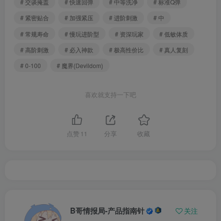
# 交谈掩盖
# 快速回弹
# 中等洗净
# 标准Q弹
# 紧密贴合
# 加强紧压
# 进阶刺激
# 中
# 常规寿命
# 慢玩进阶型
# 资深玩家
# 低敏体质
# 高阶刺激
# 必入神款
# 极高性价比
# 真人复刻
# 0-100
# 魔界(Devildom)
喜欢就支持一下吧
点赞
11
分享
收藏
B哥情报局-产品指南针
关注