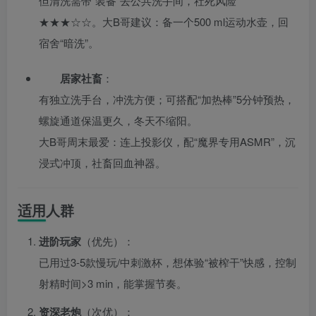
但清洗需带“装备”去公共洗手间，社死风险
★★★☆☆。大B哥建议：备一个500 ml运动水壶，回
宿舍“暗洗”。
居家社畜
：
有独立洗手台，冲洗方便；可搭配“加热棒”5分钟预热，
螺旋通道保温更久，冬天不缩阳。
大B哥周末最爱：连上投影仪，配“魔界专用ASMR”，沉
浸式冲顶，社畜回血神器。
适用人群
进阶玩家
（优先）：
已用过3-5款慢玩/中刺激杯，想体验“被榨干”快感，控制
射精时间>3 min，能掌握节奏。
资深老炮
（次优）：