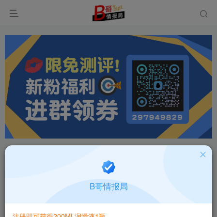
首页
飞机杯大全
产品百科
正文
国产魔界四叶草娜娜NANA高刺激螺旋通道飞机杯
B哥情报局
测评报告
B哥情报局-产品指南针
关注
私信
注册即可获得200ML润滑液1瓶
2个月前更新