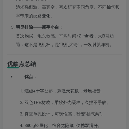
追求强刺激、高真空，喜欢研究不同角度、不同抽气频
率带来的纹路变化。
明显排除——新手小白
：
首次购买、龟头敏感、平均时间<2 min者，大B哥劝
退：这不是飞机杯，是“飞机火箭”，一发射就炸机。
优缺点总结
优点
：
螺旋+十字凸起，刺激天花板，老炮福音。
双色TPE材质，柔软外壳缓冲，久捏不手酸。
真空单孔设计，可玩性高，秒变“抽气泵”。
380 g轻量化，宿舍党隐藏+便携双满分。