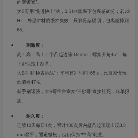
的腿锁喉”。
大B哥用“慢进快出”法，0.5 Hz频率下包裹感90分；若>2
Hz，外壁0°材质缓冲失效，只剩骨架硬刮，包裹感掉到
65。
刺激度
：
高！高！高！十字凸起边缘0.8 mm，螺旋升角45°，每
下都似指甲刮背。
大B哥用“秒表挑战”：平均首冲时间168 s，比自家慢玩
款缩短47%。
新手别逞强，大B哥宿舍室友“三秒哥”直接社死，床单报
废。
耐久度
：
连续10天每日1次，累计100次后内壁凸起顶端出现0.3
mm磨平，通道微松，但仍保持“中高”刺激。