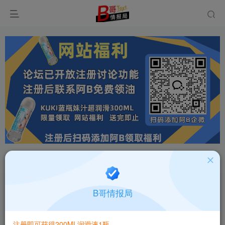
首页
飞机杯大全
产品百科
正文
日本RIDE JAPAN处女螺旋柔穴螺旋褶皱高刺激飞
B哥情报局
机杯测评报告
B哥情报局-产品指南针
关注
私信
注册即可获得200ML润滑液1瓶
2个月前更新