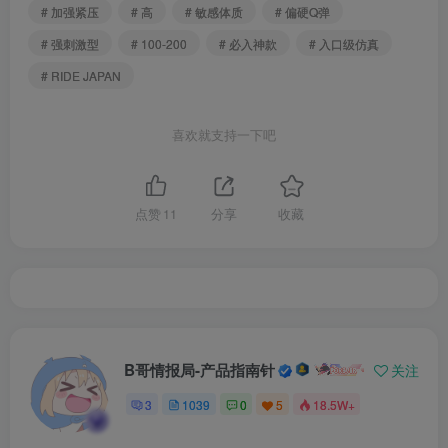
# 加强紧压
# 高
# 敏感体质
# 偏硬Q弹
# 强刺激型
# 100-200
# 必入神款
# 入口级仿真
# RIDE JAPAN
喜欢就支持一下吧
点赞
11
分享
收藏
B哥情报局-产品指南针
关注
3
1039
0
5
18.5W+