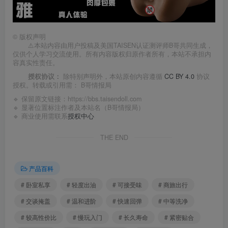
©
版权声明
⚠️本站内容由用户投稿及美国TAISEN认证测评师B哥共同生成，
仅供个人学习交流使用。所有内容版权归原作者所有，本站不承担内
容真实性责任。
授权协议：
除特别声明外，本站原创内容遵循
CC BY 4.0
协议
授权。转载或引用需：
B哥情报局
🔹 保留原文链接：
https://bbs.taisendoll.com
🔹 显著位置标注作者及本站名（B哥情报局）
🔹 商业使用需联系
授权中心
THE END
产品百科
# 卧室私享
# 轻度出油
# 可接受味
# 商旅出行
# 交谈掩盖
# 温和进阶
# 快速回弹
# 中等洗净
# 较高性价比
# 慢玩入门
# 长久寿命
# 紧密贴合