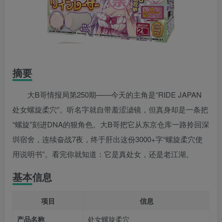
摘要
大B哥情报局第250期——今天的主角是“RIDE JAPAN
处女螺旋柔穴”。听名字就自带羞涩滤镜，但真身却是一条把
“螺旋”刻进DNA的狠角色。大B哥把它从东京仓库一路拎回深
圳宿舍，连续奋战7夜，终于肝出这份3000+字“螺旋柔穴使
用说明书”。看完你就知道：它是真处女，还是老江湖。
基本信息
项目
信息
产品名称
处女螺旋柔穴