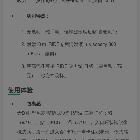
吸力——按住=真空，松开=泄压，玩法自己DIY。
功能特点
：
无电动，纯手动，但螺旋纹理足够“自驱动”；
附赠10 ml RIDE专用润滑液（ viscosity 800
mPa·s，偏稠）；
底部气孔可接“RIDE 吸力泵”升级（需另购，79
元），秒变抽吸杯。
使用体验
包裹感
：
大B哥把“包裹感”拆成“紧”“贴”“温”三档打分：紧
（8/10）、贴（9/10）、温（7/10）。入口环状褶皱像
橡皮筋，第一次进入会“咔”地一声卡住冠状沟，仪式感