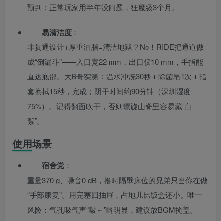
预判：正常玩家用半年没问题，狂魔级3个月。
易清洁度
：
非贯通设计+厚重油脂=清洁地狱？No！RIDE把通道做
成“倒漏斗”——入口宽22 mm，出口仅10 mm，手指能
直达底部。大B哥实测：温水冲洗30秒＋除菌皂1次＋指
套擦拭15秒，完成；阴干时间约90分钟（深圳湿度
75%）。记得翻面吹干，否则螺旋山脊里容易藏“白
絮”。
使用场景
宿舍党
：
重量370 g、噪音0 dB，撸时隔壁床位的兄弟只当你在做
“手部康复”。用完塞回抽屉，占地儿比饭盒还小。唯一
风险：气孔吸气声“啵～”略明显，建议放BGM掩盖。