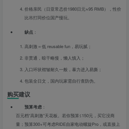
价格亲民（日亚常态价1980日元≈95 RMB），性价
比吊打同价位国产慢玩。
缺点
：
高刺激＝低 reusable fun，易玩腻；
非贯通，晾干略慢，懒人慎入；
入口环状褶皱耐久一般，暴力进入易撕；
包装全日文，国内玩家需自行查防伪。
购买建议
预算考虑
：
百元档“高刺激”天花板。若你预算≤150元，买它没商
量；预算300+可考虑RIDE自家电动螺旋Pro，或直接上