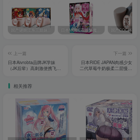
国产谜姬江东三姐妹国潮飞机杯低中高刺激度全覆盖飞机杯测评报告
日本MODE召唤魅魔飞机杯高刺激榨汁姬名器倒模自慰器使用体验及测评报告
上一篇
下一篇
日本Aivrobta品牌JK学妹
日本RIDE JAPAN肉感少女
（JK后辈）高刺激便携飞机
二代草莓牛奶极柔二层慢玩
杯测评报告
飞机杯深度测评报告
相关推荐