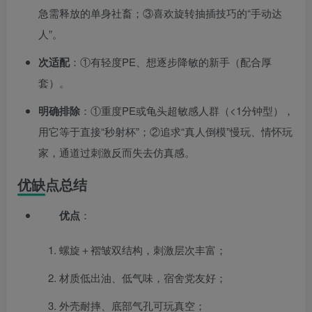
急需释放的单身社畜；③喜欢旋转抽插技巧的“手动达
人”。
次适配
：①有轻度PE、想逐步降敏的新手（配合厚
套）。
明确排除
：①重度PE或龟头超敏感人群（<1分钟型），
用它等于直接“秒射杯”；②追求“真人倒模”慢玩、情怀玩
家，通道过刺激反而失去仿真感。
优缺点总结
优点
：
螺旋＋褶皱双结构，刺激层次丰富；
材质低出油、低气味，宿舍党友好；
外壳耐摔、底部气孔可玩真空；