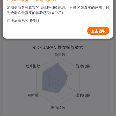
0
77
11
定期更新各种真实的飞机杯倒模评测。 只做客观真实的评测，只
为给老铁最真实的体验感受(✿ﾟ▽ﾟ)
注册后联系客服领取
点击领取
RIDE JAPAN 处女螺旋柔穴