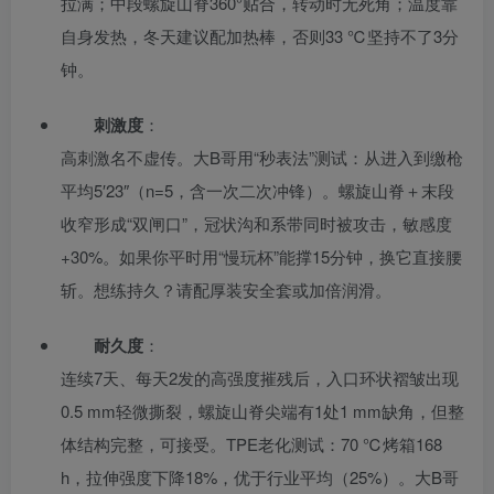
拉满；中段螺旋山脊360°贴合，转动时无死角；温度靠
自身发热，冬天建议配加热棒，否则33 ℃坚持不了3分
钟。
刺激度
：
高刺激名不虚传。大B哥用“秒表法”测试：从进入到缴枪
平均5′23″（n=5，含一次二次冲锋）。螺旋山脊＋末段
收窄形成“双闸口”，冠状沟和系带同时被攻击，敏感度
+30%。如果你平时用“慢玩杯”能撑15分钟，换它直接腰
斩。想练持久？请配厚装安全套或加倍润滑。
耐久度
：
连续7天、每天2发的高强度摧残后，入口环状褶皱出现
0.5 mm轻微撕裂，螺旋山脊尖端有1处1 mm缺角，但整
体结构完整，可接受。TPE老化测试：70 ℃烤箱168
h，拉伸强度下降18%，优于行业平均（25%）。大B哥