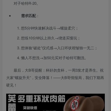
对子哈特R-20。
需求匹配
：
想5分钟快速解决战斗→螺旋柔穴；
想练10分钟以上持久→绕道买慢玩；
想体验“破处”仪式感→入口环状褶皱独一无二；
懒人不想洗→加50元买对子哈特可翻洗。
最后，大B哥提醒：杯好勿贪杯，一周3发才是养生。祝
大家“螺旋升天”，安全降落！——大B哥情报局，我们下期再
硬见！