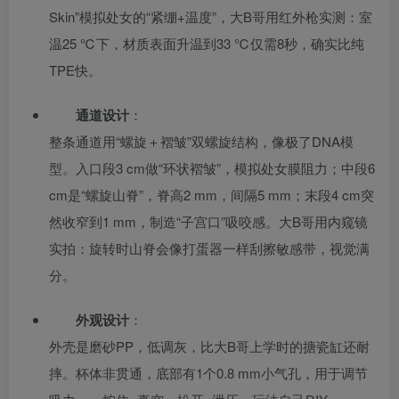
Skin”模拟处女的“紧绷+温度”，大B哥用红外枪实测：室
温25 ℃下，材质表面升温到33 ℃仅需8秒，确实比纯
TPE快。
通道设计
：
整条通道用“螺旋＋褶皱”双螺旋结构，像极了DNA模
型。入口段3 cm做“环状褶皱”，模拟处女膜阻力；中段6
cm是“螺旋山脊”，脊高2 mm，间隔5 mm；末段4 cm突
然收窄到1 mm，制造“子宫口”吸咬感。大B哥用内窥镜
实拍：旋转时山脊会像打蛋器一样刮擦敏感带，视觉满
分。
外观设计
：
外壳是磨砂PP，低调灰，比大B哥上学时的搪瓷缸还耐
摔。杯体非贯通，底部有1个0.8 mm小气孔，用于调节