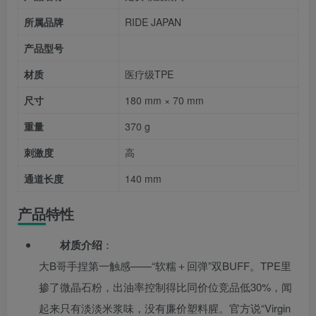
所属品牌
RIDE JAPAN
产品型号
材质
医疗级TPE
尺寸
180 mm × 70 mm
重量
370 g
刺激度
高
通道长度
140 mm
产品特性
材质介绍
：
大B哥手捏第一触感——“软糯＋回弹”双BUFF。TPE里
掺了微晶石粉，出油率控制得比同价位竞品低30%，闻
起来只有淡淡米浆味，没有廉价塑料腥。官方说“Virgin