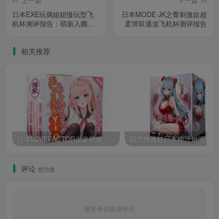
上一篇
下一篇
日本EXE玩偶姐姐慢玩型飞
日本MODE JK之臀刺激款超
机杯测评报告：萌新入圈首
柔弹双通道飞机杯测评报告
选
相关推荐
日本LOVEFACTOR坐姿萌娘飞机杯倒模名器自慰春风元气精灵斐济杯2测评报告
国
评论
抢沙发
请登录后发表评论