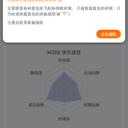
0
58
12
定期更新各种真实的飞机杯倒模评测。 只做客观真实的评测，只
为给老铁最真实的体验感受(✿ﾟ▽ﾟ)
注册后联系客服领取
点击领取
MODE 快乐迷宫