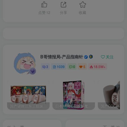
点赞
12
分享
收藏
B哥情报局-产品指南针
关注
3
1039
0
5
18.5W+
国产谜姬江东三姐妹国潮飞机杯低中高刺激度全覆盖飞机杯测评报告
日本MODE召唤魅魔飞机杯高刺激榨汁姬名器倒模自慰器使用体验及测评报告