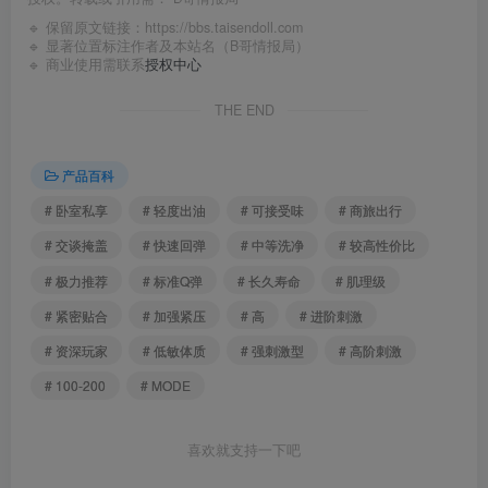
🔹 保留原文链接：
https://bbs.taisendoll.com
🔹 显著位置标注作者及本站名（B哥情报局）
🔹 商业使用需联系
授权中心
THE END
产品百科
# 卧室私享
# 轻度出油
# 可接受味
# 商旅出行
# 交谈掩盖
# 快速回弹
# 中等洗净
# 较高性价比
# 极力推荐
# 标准Q弹
# 长久寿命
# 肌理级
# 紧密贴合
# 加强紧压
# 高
# 进阶刺激
# 资深玩家
# 低敏体质
# 强刺激型
# 高阶刺激
# 100-200
# MODE
喜欢就支持一下吧