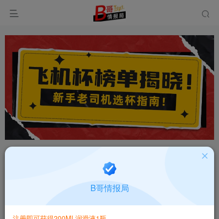
首页
飞机杯大全
产品百科
正文
日本MODE快乐迷宫飞机杯产品特点飞机杯类别测
B哥情报局
评报告
B哥情报局-产品指南针
关注
私信
注册即可获得200ML润滑液1瓶
2个月前更新