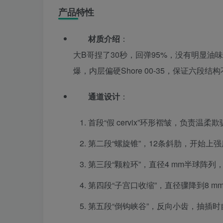
产品特性
材质介绍
：
大B哥捏了30秒，回弹95%，没有明显油味，
爆，内层偏硬Shore 00-35，保证六段结
通道设计
：
首段“假 cervix”环形褶皱，负责温柔
第二段“螺旋锥”，12条斜肋，开始上
第三段“颗粒环”，直径4 mm半球阵列
第四段“子宫口收缩”，直径骤降到8 m
第五段“倒钩峡谷”，反向小齿，抽插时