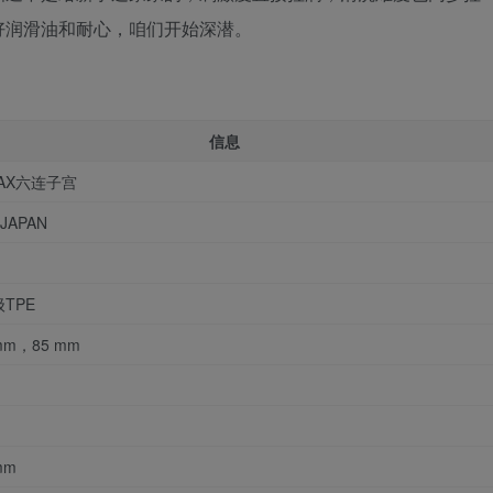
好润滑油和耐心，咱们开始深潜。
信息
AX六连子宫
 JAPAN
TPE
mm，85 mm
mm