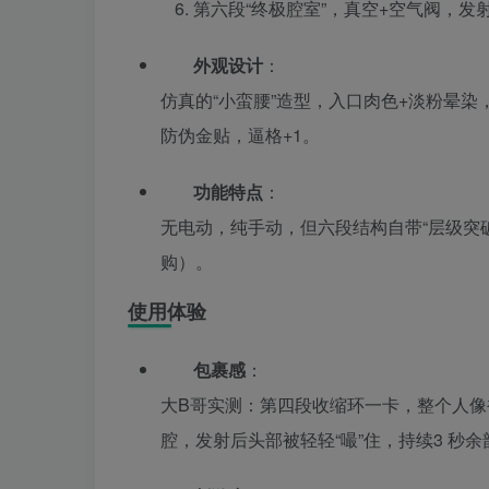
第六段“终极腔室”，真空+空气阀，发
外观设计
：
仿真的“小蛮腰”造型，入口肉色+淡粉晕染，唇
防伪金贴，逼格+1。
功能特点
：
无电动，纯手动，但六段结构自带“层级突
购）。
使用体验
包裹感
：
大B哥实测：第四段收缩环一卡，整个人像被点名，
腔，发射后头部被轻轻“嘬”住，持续3 秒