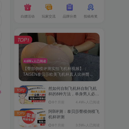
白嫖活动
玩家交流
品牌分类
投稿有奖
TOP1
4.6W+人已阅读
【臀部倒模评测实拍飞机杯视频】：
TAISEN泰贝莎欧美飞机杯真人比例臀...
然如何自制飞机杯自制飞机
TOP2
释
杯的8种方法，单身男人必
备！
8个月前
4.4W+人已阅读
阿B评测：泰贝莎臀模倒模飞
TOP3
机杯评测
8个月前
3.5W+人已阅读