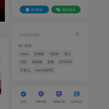
QQ登录
微信登录
开启精彩搜索
热门搜索
taisen
芙蕾雅
飞机杯
真人
玛莎
雅典娜
芙蕾
对子哈特
艾薇儿
taisen塔利亚
签到
阿B评测
视频评测
玩具知识