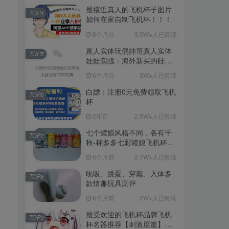
最接近真人的飞机杯子图片
TOP4
如何在家自制飞机杯！！！
8个月前
3.5W+人已阅读
真人实体玩偶帅哥真人实体
TOP5
娃娃实战：海外新买的硅胶
娃娃开箱
6个月前
3W+人已阅读
白嫖：注册0元免费领取飞机
TOP6
杯
2年前
2.5W+人已阅读
七个罐娘风格不同，各有千
TOP7
秋-杯多多七彩罐娘飞机杯测
评
6个月前
2.1W+人已阅读
吮吸、跳蛋、穿戴、入体多
TOP8
款情趣玩具测评
6个月前
2W+人已阅读
最受欢迎的飞机杯品牌飞机
TOP9
杯名器推荐【刺激度篇】：