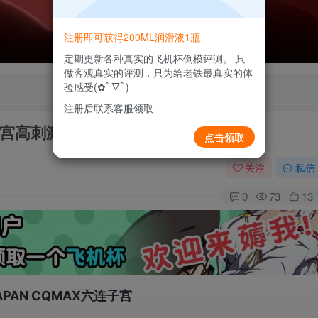
注册即可获得200ML润滑液1瓶
定期更新各种真实的飞机杯倒模评测。 只
做客观真实的评测，只为给老铁最真实的体
验感受(✿ﾟ▽ﾟ)
注册后联系客服领取
六连子宫高刺激自慰器测评报告
点击领取
关注
私信
0
73
13
JAPAN CQMAX六连子宫