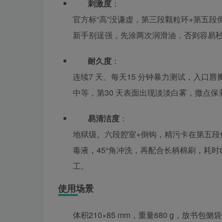
刺激度
：
官方标“高”没谦虚，第三段颗粒环+第五段倒
新手别逞强，先涂两次润滑油，否则容易
耐久度
：
连续7 天、每天15 分钟暴力测试，入口
中等，第30 天表面出现淡淡白雾，撒点保养
易清洁度
：
地狱级。六段腔室+倒钩，精污卡在第五段
毒液，45°角冲洗，再配合长柄棉刷，耗时
工。
使用场景
体积210×85 mm，重量680 g，放书