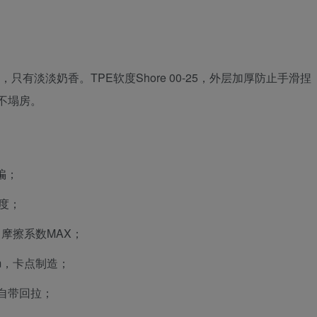
只有淡淡奶香。TPE软度Shore 00-25，外层加厚防止手滑捏
构不塌房。
欺骗；
强度；
，摩擦系数MAX；
m，卡点制造；
自带回拉；