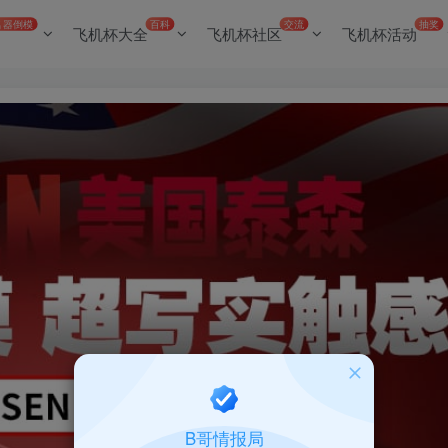
名器倒模
百科
交流
抽奖
飞机杯大全
飞机杯社区
飞机杯活动
B哥情报局