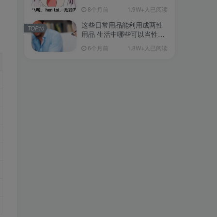
从超软到刺激的飞机杯品牌
8个月前
1.9W+人已阅读
清单（11月更）
这些日常用品能利用成两性
TOP10
用品 生活中哪些可以当性用
品的
6个月前
1.8W+人已阅读