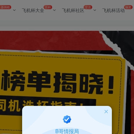
名器倒模
百科
交流
抽奖
飞机杯大全
飞机杯社区
飞机杯活动
B哥情报局