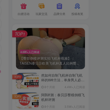
白嫖活动
玩家交流
品牌分类
投稿有奖
TOP1
4.6W+人已阅读
【臀部倒模评测实拍飞机杯视频】：
TAISEN泰贝莎欧美飞机杯真人比例臀...
释
然如何自制飞机杯自制飞机
TOP2
杯的8种方法，单身男人必
备！
8个月前
4.4W+人已阅读
阿B评测：泰贝莎臀模倒模飞
TOP3
机杯评测
8个月前
3.5W+人已阅读