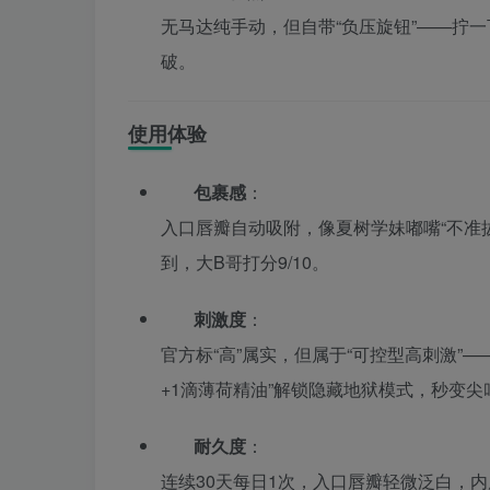
无马达纯手动，但自带“负压旋钮”——拧一
破。
使用体验
包裹感
：
入口唇瓣自动吸附，像夏树学妹嘟嘴“不准拔
到，大B哥打分9/10。
刺激度
：
官方标“高”属实，但属于“可控型高刺激”
+1滴薄荷精油”解锁隐藏地狱模式，秒变尖
耐久度
：
连续30天每日1次，入口唇瓣轻微泛白，内层