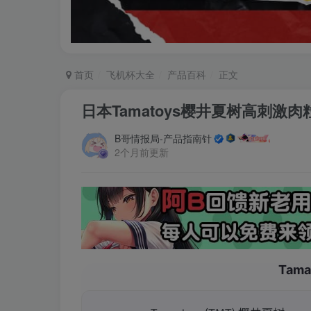
首页
飞机杯大全
产品百科
正文
日本Tamatoys樱井夏树高刺激
B哥情报局-产品指南针
2个月前更新
Tam