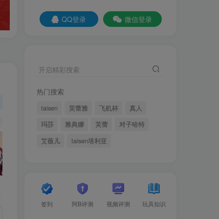
QQ登录
微信登录
开启精彩搜索
热门搜索
taisen
芙蕾雅
飞机杯
真人
玛莎
雅典娜
芙蕾
对子哈特
艾薇儿
taisen塔利亚
签到
阿B评测
视频评测
玩具知识