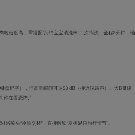
但肉粒密度高，需搭配“海绵宝宝清洗棒”二次掏洗，全程3分钟，懒
（相当于键盘码字），但高潮瞬间可达58 dB（接近说话声）。大B哥建
为你在看恐怖片。
浴喷头“冷热交替”，直接解锁“夏树温泉旅行情节”。