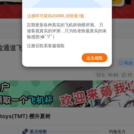
注册即可获得200ML润滑液1瓶
定期更新各种真实的飞机杯倒模评测。 只
做客观真实的评测，只为给老铁最真实的体
验感受(✿ﾟ▽ﾟ)
注册后联系客服领取
肉粒通道飞机杯测评报告
点击领取
关注
私信
0
64
15
atoys(TMT) 樱井夏树
紧压指数
均衡压力