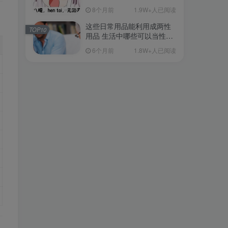
从超软到刺激的飞机杯品牌
8个月前
1.9W+人已阅读
清单（11月更）
这些日常用品能利用成两性
TOP10
用品 生活中哪些可以当性用
品的
6个月前
1.8W+人已阅读