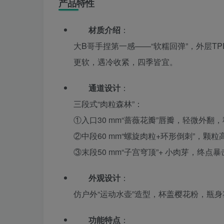
产品特性
材质介绍
：
大B哥手捏第一感——“软糯回弹”，外层TPE硬度
更软，遇冷收紧，四季皆宜。
通道设计
：
三段式“肉粒森林”：
①入口30 mm“蔷薇花瓣”唇瓣，轻微外翻
②中段60 mm“螺旋肉粒+环形倒刺”，颗粒
③末段50 mm“子宫穹顶”+ 小肉芽，终点
外观设计
：
仿户外“运动水壶”造型，杯盖樱花粉，瓶
功能特点
：