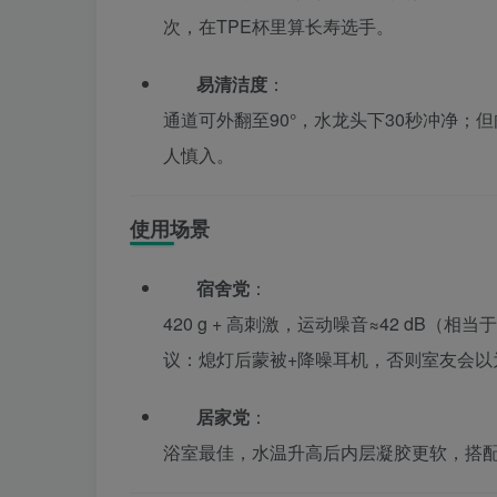
次，在TPE杯里算长寿选手。
易清洁度
：
通道可外翻至90°，水龙头下30秒冲净；
人慎入。
使用场景
宿舍党
：
420 g + 高刺激，运动噪音≈42 dB
议：熄灯后蒙被+降噪耳机，否则室友会以
居家党
：
浴室最佳，水温升高后内层凝胶更软，搭配淋