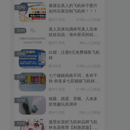
最接近真人的飞机杯子图片
TOP4
如何在家自制飞机杯！！！
8个月前
3.5W+人已阅读
真人实体玩偶帅哥真人实体
TOP5
娃娃实战：海外新买的硅胶
娃娃开箱
6个月前
3W+人已阅读
白嫖：注册0元免费领取飞机
TOP6
杯
2年前
2.5W+人已阅读
七个罐娘风格不同，各有千
TOP7
秋-杯多多七彩罐娘飞机杯测
评
6个月前
2.1W+人已阅读
吮吸、跳蛋、穿戴、入体多
TOP8
款情趣玩具测评
汁
6个月前
2W+人已阅读
最受欢迎的飞机杯品牌飞机
TOP9
杯名器推荐【刺激度篇】：