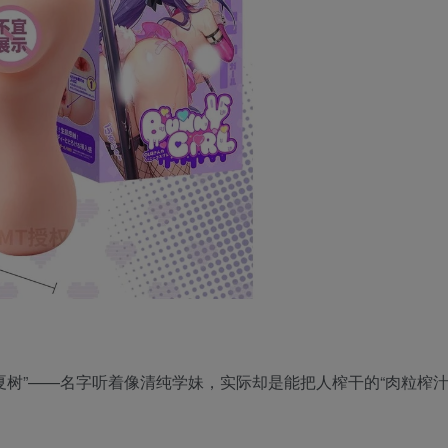
樱井夏树”——名字听着像清纯学妹，实际却是能把人榨干的“肉粒榨