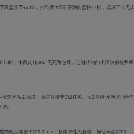
下吸盘效应+30%，拧到底大B哥亲测能坚持47秒，记录至今无
出来”；中段肉粒360°无死角包裹，连冠状沟的小褶皱都被照顾
——慢速是温柔抚摸，高速直接变S级任务。大B哥用“水溶基润滑
叫鸡。
肉粒尖端磨平约0.2 mm，整体弹性无衰减，预估寿命≥200