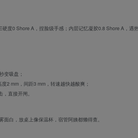
0 Shore A，捏脸级手感；内层记忆凝胶0.8 Shore A，遇
，秒变吸盘；
高度2 mm，间距3 mm，转速越快越酸爽；
暴击，直接开闸。
身雾面白，放桌上像保温杯，宿管阿姨都懒得查。