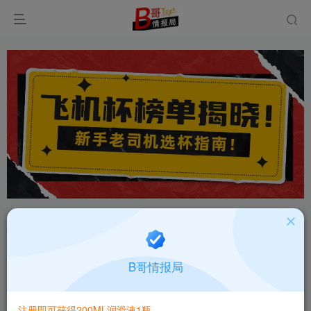
首页
飞机杯大全
品牌百科
正文
日本Hotpower火炮飞机杯品牌百科
B哥情报局
B哥情报局-品牌指南针
关注
私信
5个月前发布
注册即可获得200ML润滑液1瓶
0
97
9