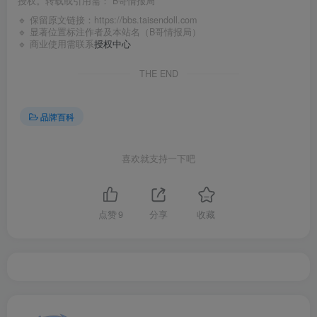
授权。转载或引用需：
B哥情报局
🔹 保留原文链接：
https://bbs.taisendoll.com
🔹 显著位置标注作者及本站名（B哥情报局）
🔹 商业使用需联系
授权中心
THE END
品牌百科
喜欢就支持一下吧
点赞
9
分享
收藏