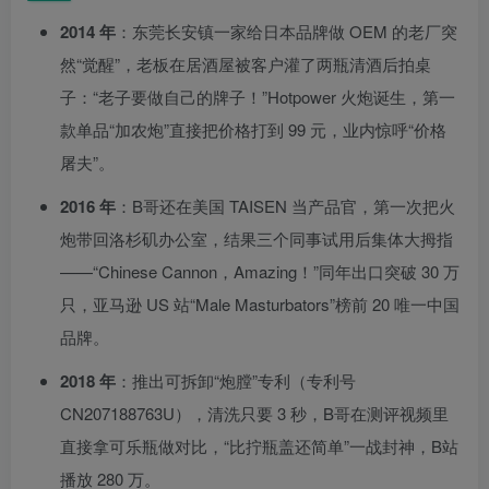
2014 年
：东莞长安镇一家给日本品牌做 OEM 的老厂突
然“觉醒”，老板在居酒屋被客户灌了两瓶清酒后拍桌
子：“老子要做自己的牌子！”Hotpower 火炮诞生，第一
款单品“加农炮”直接把价格打到 99 元，业内惊呼“价格
屠夫”。
2016 年
：B哥还在美国 TAISEN 当产品官，第一次把火
炮带回洛杉矶办公室，结果三个同事试用后集体大拇指
——“Chinese Cannon，Amazing！”同年出口突破 30 万
只，亚马逊 US 站“Male Masturbators”榜前 20 唯一中国
品牌。
2018 年
：推出可拆卸“炮膛”专利（专利号
CN207188763U），清洗只要 3 秒，B哥在测评视频里
直接拿可乐瓶做对比，“比拧瓶盖还简单”一战封神，B站
播放 280 万。