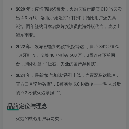
2020 年
：疫情宅经济爆发，火炮天猫旗舰店 618 当天卖
出 4.6 万只，客服小姐姐打字打到“手指比用户还先高
潮”。同年签约日本启蒙片女演员做海外版代言，成功出
海东南亚。
2022 年
：发布智能加热款“火控雷达”，自带 39℃ 恒温
+蓝牙呻吟，众筹 48 小时破 500 万，B哥连夜下单两
台，测评标题：“让右手失业的国产黑科技”。
2024 年
：最新“氮气加速”系列上线，内置双马达脉冲，
官方口号“7 秒破百”，B哥实测 6.8 秒缴枪——“男人最后
的 0.2 秒被火炮拿捏了”。
品牌定位与理念
火炮的核心用户就两类：