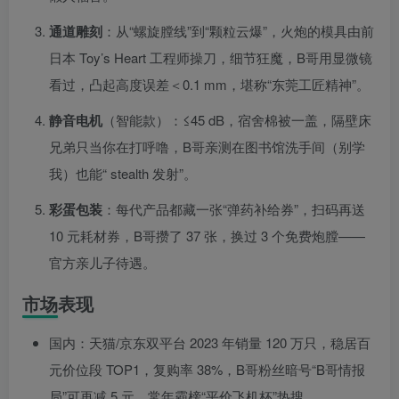
通道雕刻
：从“螺旋膛线”到“颗粒云爆”，火炮的模具由前
日本 Toy’s Heart 工程师操刀，细节狂魔，B哥用显微镜
看过，凸起高度误差＜0.1 mm，堪称“东莞工匠精神”。
静音电机
（智能款）：≤45 dB，宿舍棉被一盖，隔壁床
兄弟只当你在打呼噜，B哥亲测在图书馆洗手间（别学
我）也能“ stealth 发射”。
彩蛋包装
：每代产品都藏一张“弹药补给券”，扫码再送
10 元耗材券，B哥攒了 37 张，换过 3 个免费炮膛——
官方亲儿子待遇。
市场表现
国内：天猫/京东双平台 2023 年销量 120 万只，稳居百
元价位段 TOP1，复购率 38%，B哥粉丝暗号“B哥情报
局”可再减 5 元，常年霸榜“平价飞机杯”热搜。