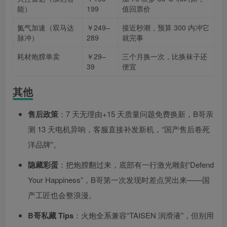
能）
199
值回票价
氮气加速（双马达
￥249–
接近秒潮，预算 300 内冲它
脉冲）
289
就完事
耗材炮膛单卖
￥29–
三个月换一次，比换袜子还
39
便宜
其他
售后政策
：7 天无理由+15 天质量问题免费换新，B哥亲
测 13 天电机异响，客服直接补发新机，“国产售后卷死
洋品牌”。
隐藏彩蛋
：把炮膛翻过来，底部有一行激光雕刻“Defend
Your Happiness”，B哥第一次发现时差点哭出来——国
产工匠也会整浪漫。
B哥私藏 Tips
：火炮全系兼容“TAISEN 润滑液”，但别用