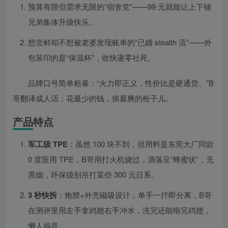
预算有限但需求无限的“宿舍党”——99 元就能让上下铺
兄弟集体升级快乐。
想尝鲜却不想被老婆发现账单的“已婚 stealth 流”——外
包装印的是“保温杯”，收快递零社死。
品牌口号简单粗暴：“火力即正义，性价比是硬通货。”B
哥翻译成人话：花最少的钱，挨最爽的枪子儿。
产品特点
军工级 TPE
：虽然 100 块不到，但用料是东莞大厂同款
0 度医用 TPE，B哥用打火机烧过，滴落呈“蜂蜜状”，无
黑烟，环保级别吊打某些 300 元日系。
3 秒快拆
：炮膛+外壳磁吸设计，单手一拧即分离，B哥
在测评里用左手拿鸡翅右手冲水，洗完还能啃完鸡翅，
懒人福音。