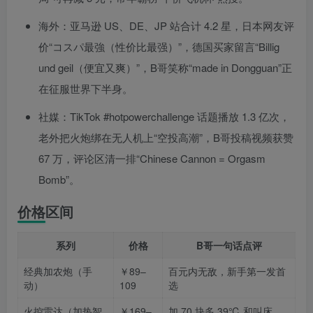
海外：亚马逊 US、DE、JP 站合计 4.2 星，日本网友评
价“コスパ最強（性价比最强）”，德国买家留言“Billig
und geil（便宜又爽）”，B哥笑称“made in Dongguan”正
在征服世界下半身。
社媒：TikTok #hotpowerchallenge 话题播放 1.3 亿次，
老外把火炮绑在无人机上“空投高潮”，B哥投稿视频获赞
67 万，评论区清一排“Chinese Cannon = Orgasm
Bomb”。
价格区间
系列
价格
B哥一句话点评
经典加农炮（手
￥89–
百元内无敌，新手第一发首
动）
109
选
火控雷达（加热智
￥169–
加 70 块多 39℃ 和叫床，