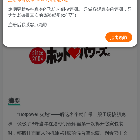
定期更新各种真实的飞机杯倒模评测。 只做客观真实的评测，只
为给老铁最真实的体验感受(✿ﾟ▽ﾟ)
注册后联系客服领取
点击领取
摘要
“Hotpower 火炮”——听这名字就自带一股子硬核朋克
味，像极了B哥当年在洛杉矶仓库里第一次拆开它家包装
时，那股扑面而来的机油+硅胶的混合荷尔蒙。别看它中文