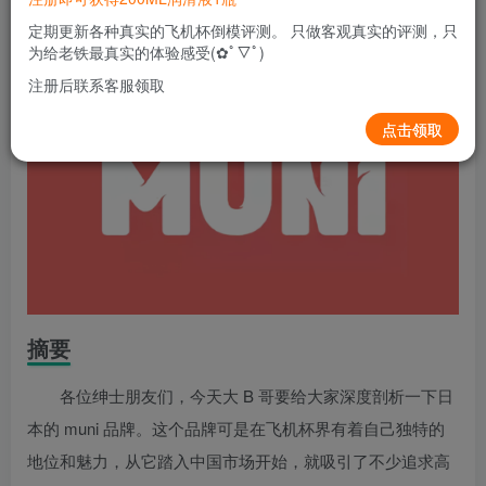
定期更新各种真实的飞机杯倒模评测。 只做客观真实的评测，只
为给老铁最真实的体验感受(✿ﾟ▽ﾟ)
注册后联系客服领取
点击领取
摘要
各位绅士朋友们，今天大 B 哥要给大家深度剖析一下日
本的 muni 品牌。这个品牌可是在飞机杯界有着自己独特的
地位和魅力，从它踏入中国市场开始，就吸引了不少追求高