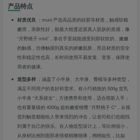
产品特点
材质优良
：muni 严选高品质的硅胶等材质，触感软糯
嫩滑，亲肤性好，能最大程度还原真人肌肤的质感，像
“月野桃子 mini”，拿在手里就能感受到那软软的、嫩嫩
的触感，仿佛触摸到真实的娇嫩肌肤，而且材质的安全
性和稳定性也高，长时间使用不易发黄、变形，保障使
用者的健康。
造型多样
：涵盖了小半身、大半身、臀模等多种类型，
满足不同用户的喜好和需求。有小巧精致的 500g 贫乳
小半身 “犬系彼女”，方便携带和使用，适合萌新入手；
也有重量级的 4300g 超粉嫩蜜桃臀 “月野桃子 C”，从视
觉到触觉都能给人带来强烈的冲击，让老司机们也能找
到属于自己的快乐。在人物造型设计上，等比例缩小，
从身材比例到面部表情都精雕细琢，栩栩如生，比如