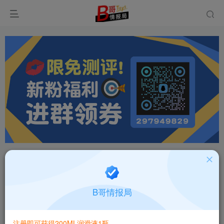
首页
飞机杯大全
品牌百科
正文
日本MUNI飞机杯品牌百科
B哥情报局
B哥情报局-品牌指南针
关注
私信
6个月前发布
注册即可获得200ML润滑液1瓶
0
726
7