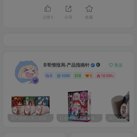
点赞
5
分享
收藏
B哥情报局-产品指南针
关注
3
1039
0
5
18.5W+
国产谜姬江东三姐妹国潮飞机杯低中高刺激度全覆盖飞机杯测评报告
日本MODE召唤魅魔飞机杯高刺激榨汁姬名器倒模自慰器使用体验及测评报告