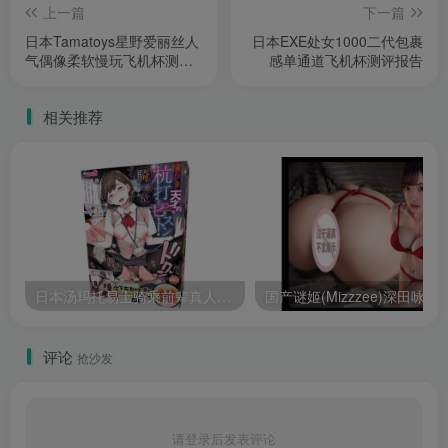
上一篇
下一篇
日本Tamatoys星野爱丽丝人
日本EXE处女1000二代包裹
气偶像柔软慢玩飞机杯测评
感单通道飞机杯测评报告
报告
相关推荐
日本汤玛托易士骑乘前辈真人倒模高刺激名器测评报告
国产谜姬(Mizzzee)深田咏美阴臀倒模8斤
评论
抢沙发
请登录后发表评论