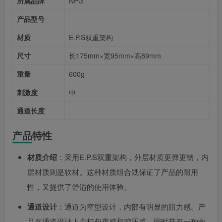
所属品牌
NPG
产品型号
材质
E.P.S双重架构
尺寸
长175mm×宽95mm×高89mm
重量
600g
刺激度
中
通道长度
产品特性
材质介绍
：采用E.P.S双重架构，外层材质更弹更韧，内
层材质则是软材。这种材质组合既保证了产品的耐用
性，又提供了舒适的使用体验。
通道设计
：通道为窄型设计，内部有明显的阻力感。产
品在通道设计上主打包裹感和腔压感，同时带有一种向