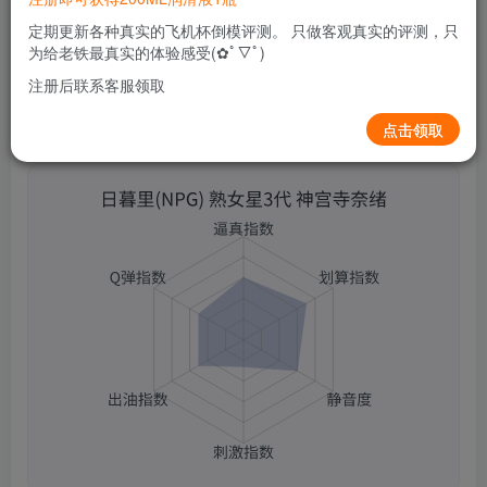
0
122
5
定期更新各种真实的飞机杯倒模评测。 只做客观真实的评测，只
为给老铁最真实的体验感受(✿ﾟ▽ﾟ)
注册后联系客服领取
点击领取
日暮里(NPG) 熟女星3代 神宫寺奈绪