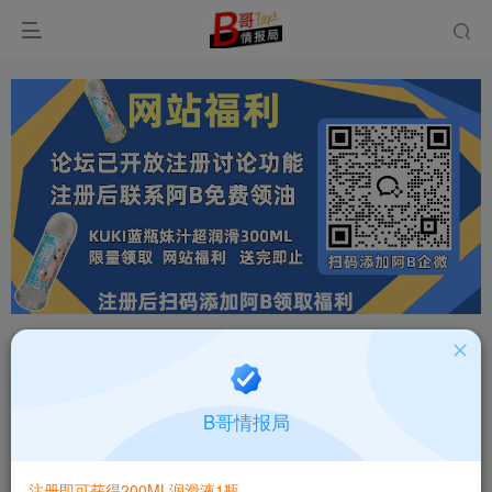
首页
飞机杯大全
产品百科
正文
日本NPG熟女星3代神宫寺奈绪中低刺激通道设计
B哥情报局
飞机杯测评报告
B哥情报局-产品指南针
关注
私信
注册即可获得200ML润滑液1瓶
2个月前更新