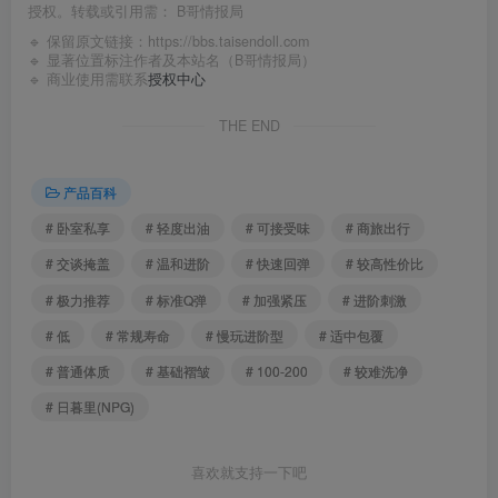
授权。转载或引用需：
B哥情报局
🔹 保留原文链接：
https://bbs.taisendoll.com
🔹 显著位置标注作者及本站名（B哥情报局）
🔹 商业使用需联系
授权中心
THE END
产品百科
# 卧室私享
# 轻度出油
# 可接受味
# 商旅出行
# 交谈掩盖
# 温和进阶
# 快速回弹
# 较高性价比
# 极力推荐
# 标准Q弹
# 加强紧压
# 进阶刺激
# 低
# 常规寿命
# 慢玩进阶型
# 适中包覆
# 普通体质
# 基础褶皱
# 100-200
# 较难洗净
# 日暮里(NPG)
喜欢就支持一下吧