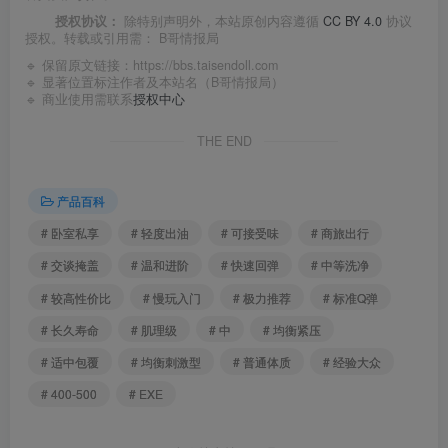
授权协议：
除特别声明外，本站原创内容遵循
CC BY 4.0
协议
授权。转载或引用需：
B哥情报局
🔹 保留原文链接：
https://bbs.taisendoll.com
🔹 显著位置标注作者及本站名（B哥情报局）
🔹 商业使用需联系
授权中心
THE END
产品百科
# 卧室私享
# 轻度出油
# 可接受味
# 商旅出行
# 交谈掩盖
# 温和进阶
# 快速回弹
# 中等洗净
# 较高性价比
# 慢玩入门
# 极力推荐
# 标准Q弹
# 长久寿命
# 肌理级
# 中
# 均衡紧压
# 适中包覆
# 均衡刺激型
# 普通体质
# 经验大众
# 400-500
# EXE