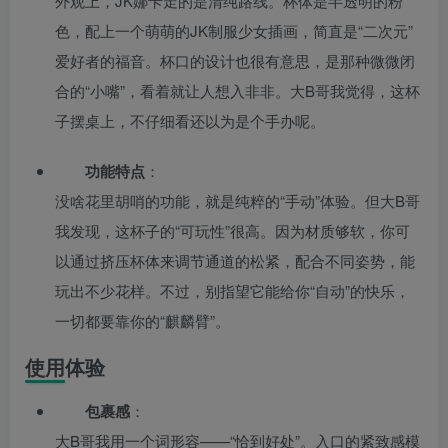
外观上，JK娜卡走的是清纯路线。杯体是半透明的粉
色，配上一个萌萌的JK制服少女插画，简直是“二次元”
爱好者的福音。杯口的设计也很有意思，是那种微微闭
合的“小嘴”，看着就让人想入非非。大B哥我觉得，这杯
子摆桌上，不仔细看还以为是个手办呢。
功能特点
：
没啥花里胡哨的功能，就是纯粹的“手动”体验。但大B哥
我发现，这杯子的“可玩性”很高。因为材质够软，你可
以通过挤压杯体来调节通道的松紧，配合不同姿势，能
玩出不少花样。不过，别指望它能给你“自动”的快乐，
一切都要靠你的“麒麟臂”。
使用体验
包裹感
：
大B哥我用一个词形容——“恰到好处”。入口的紧致感模