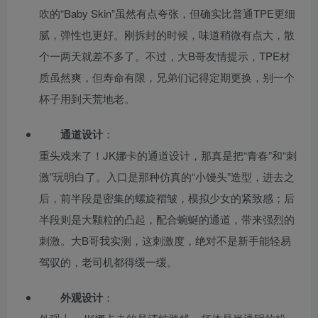
吹的“Baby Skin”虽然有点夸张，但确实比普通TPE更细
腻，弹性也更好。刚拆封的时候，味道稍微有点大，散
个一两天就差不多了。不过，大B哥友情提示，TPE材
质虽然爽，但寿命有限，兄弟们记得定期更换，别一个
杯子用到天荒地老。
通道设计
：
重头戏来了！JK娜卡的通道设计，那真是把“青春”和“刺
激”玩明白了。入口是那种仿真的“小馒头”造型，进去之
后，前半段是密集的螺旋褶皱，模拟少女的紧致感；后
半段则是大颗粒的凸起，配合蜿蜒的通道，带来强烈的
刺激。大B哥我实测，这刺激度，绝对不是新手能轻易
驾驭的，老司机都得缓一缓。
外观设计
：