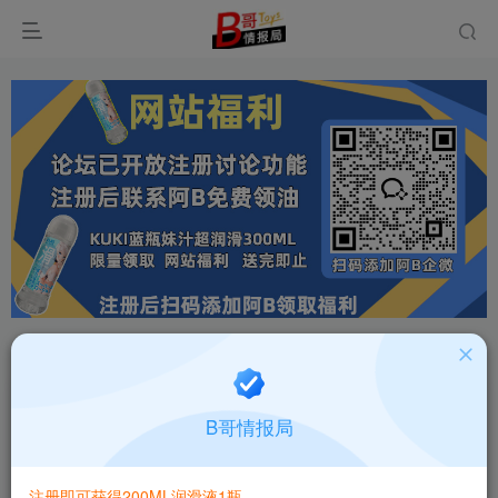
首页
飞机杯大全
产品百科
正文
日本EXE JK娜卡青春校园风高刺激飞机杯测评报
B哥情报局
告
B哥情报局-产品指南针
关注
私信
注册即可获得200ML润滑液1瓶
2个月前更新