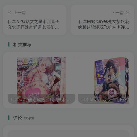
上一篇
下一篇
日本NPG熟女之星市川京子
日本Magiceyes处女新娘花
真实还原熟韵通道名器倒模
嫁版超软慢玩飞机杯测评报
飞机杯测评报告
告
相关推荐
日本GXP萌态成熟二代飞机杯超嫩萝莉仿真双穴自慰器测评报告
日本MODE奈奈子的秘密
评论
抢沙发