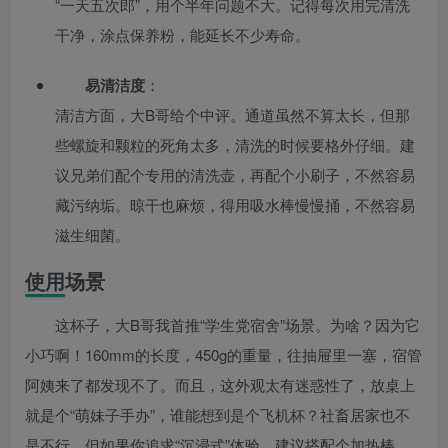
“一天五次郎”，用个半年问题不大。记得每次用完清洗
干净，涂点保养粉，能延长不少寿命。
易清洁度
：
清洁方面，大B哥给个中评。通道虽然不算太长，但那
些螺旋和颗粒的死角太多，清洗的时候要格外仔细。建
议兄弟们配个专用的清洗壶，再配个小刷子，不然容易
藏污纳垢。晾干也麻烦，得用吸水棒慢慢捅，不然容易
滋生细菌。
使用场景
这杯子，大B哥我首推“学生党宿舍”场景。为啥？因为它
小巧啊！160mm的长度，450g的重量，往抽屉里一塞，宿管
阿姨来了都发现不了。而且，这外观太有迷惑性了，放桌上
就是个“萌妹子手办”，谁能想到是个飞机杯？社畜居家也不
是不行，但如果你追求“沉浸式”体验，建议搭配个加热棒，