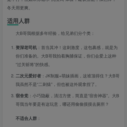
冬天用更爽。
适用人群
大B哥我根据多年经验，给兄弟们分个类：
资深老司机
：首当其冲！这刺激度，这包裹感，就是为
你们准备的。大B哥我拍着胸脯保证，你们会爱上这种
“过关斩将”的快感。
二次元爱好者
：JK制服+萌妹插画，这谁顶得住？大B哥
我虽然不是“二刺猿”，但也被这外观拿捏了。
宿舍党
：小巧隐蔽，清洁方便，简直是“宿舍神器”。大B
哥我当年要是有这玩意，哪还用偷偷摸摸去厕所？
不适合人群
：