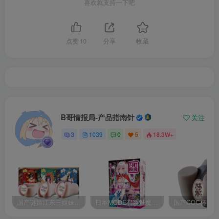
喜欢就支持一下吧
点赞
10
分享
收藏
B哥情报局-产品指南针
关注
3
1039
0
5
18.3W+
国产谜姬江东三姐妹国潮飞机杯低中高刺激度全覆盖飞机杯测评报告
日本MODE召唤魅魔飞机杯高刺激榨汁姬名器倒模自慰器使用体验及测评报告