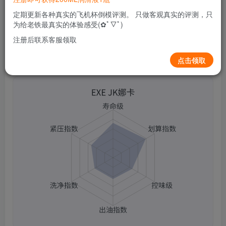
0
47
10
定期更新各种真实的飞机杯倒模评测。 只做客观真实的评测，只
为给老铁最真实的体验感受(✿ﾟ▽ﾟ)
注册后联系客服领取
点击领取
EXE JK娜卡