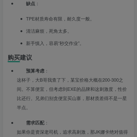
缺点
：
TPE材质寿命有限，耐久度一般。
清洁麻烦，死角太多。
新手慎入，容易“秒交作业”。
购买建议
预算考虑
：
这杯子，大B哥我查了下，某宝价格大概在200-300之
间。不算便宜，但考虑到EXE的品牌和这刺激度，性价
比还行。兄弟们别贪便宜买山寨，那材质差得不是一星
半点。
需求匹配
：
如果你是资深老司机，追求高刺激，那JK娜卡绝对值得