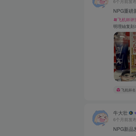
6个月前发
NPG重
飞机杯评
明理紬复刻
飞机杯名
牛大壮
6个月前发
NPG新品