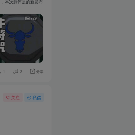
品，本次测评是的新发布
+29
1
2
分享
关注
私信