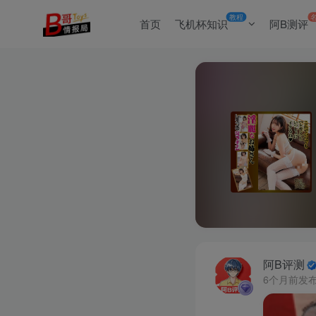
教程
首页
飞机杯知识
阿B测评
阿B评测
6个月前发