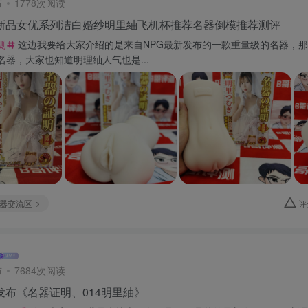
布
1778次阅读
磅新品女优系列洁白婚纱明里紬飞机杯推荐名器倒模推荐测评
测
这边我要给大家介绍的是来自NPG最新发布的一款重量级的名器，
名器，大家也知道明理紬人气也是...
器交流区
评
布
7684次阅读
发布《名器证明、014明里紬》