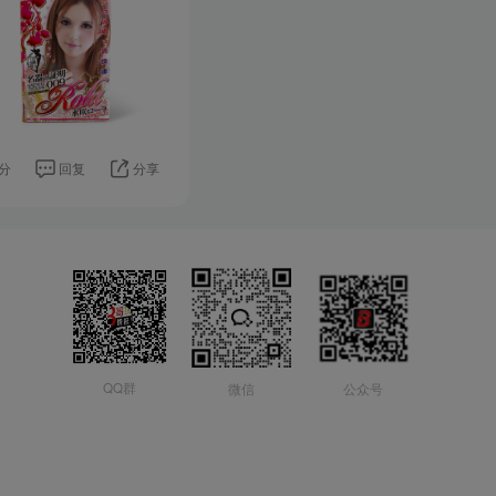
分
回复
分享
QQ群
微信
公众号