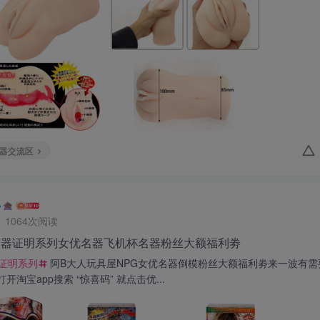
器交流区
1064次阅读
G名器证明系列女优名器飞机杯名器粉丝大额福利劵
器证明系列
阿B大人玩具屋NPG女优名器倒模粉丝大额福利劵来一波有
开淘宝app搜索 “惊喜码” 就点击优...