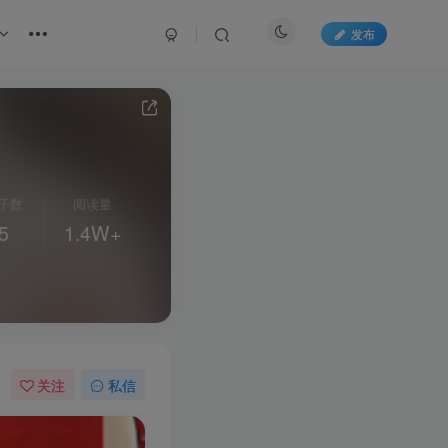
发布
子数
阅读量
5
1.4W+
关注
私信