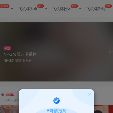
名器倒模
百科
交流
抽奖
飞机杯大全
飞机杯社区
飞机杯活动
标签
帖
NPG名器证明系列
NPG名器证明系列
布
2466次阅读
B哥情报局