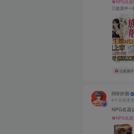
NPG名
三款其中一款
玩家测评
阿B评测
6个月前发
NPG名器
NPG名