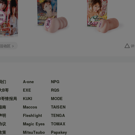
活动区
评
我们
A-one
NPG
大B哥
EXE
RQS
B哥情报局
KUKI
MODE
指南
Maccos
TAISEN
声明
Fleshlight
TENGA
协议
Magic Eyes
TOMAX
政策
MitsuTsubo
Papakey