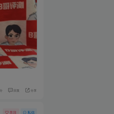
分
回复
分享
关注
私信