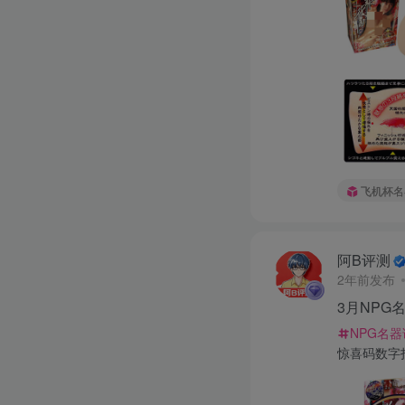
飞机杯名
阿B评测
2年前发布
3月NP
NPG名
惊喜码数字打