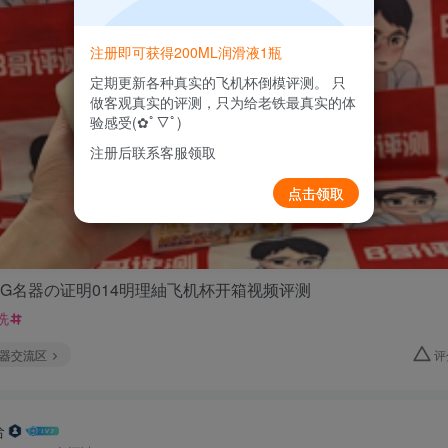
注册即可获得200ML润滑液1瓶
定期更新各种真实的飞机杯倒模评测。 只
做客观真实的评测，只为给老铁最真实的体
验感受(✿ﾟ▽ﾟ)
注册后联系客服领取
点击领取
NPG名器の证明014明理紬飞机杯开箱视频评测
洗
器交流区
评
给