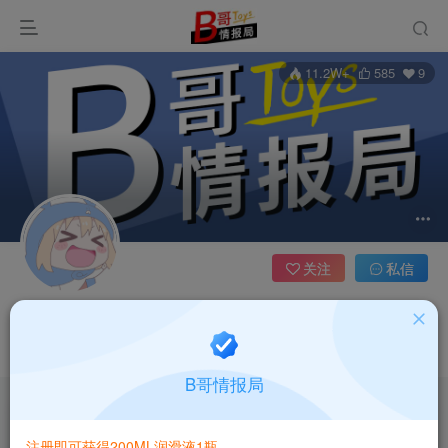
11.2W+
585
9
关注
私信
戴了不算给
7枚徽章
B哥情报局
文章
56
收藏
0
评论
2
社区
0
帖子
60
粉丝
9
注册即可获得200ML润滑液1瓶