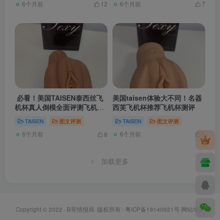
6个月前
6个月前
12
7
必看！美国TAISEN泰西丝飞
美国taisen体验大不同！名器
机杯真人倒模全面评测飞机杯
西芙飞机杯推荐飞机杯测评
推荐测评
TAISEN
图文评测
TAISEN
图文评测
6个月前
6个月前
8
5
加载更多
Copyright © 2022 ·
B哥情报局
·版权所有 ·
粤ICP备19140921号
网站地图