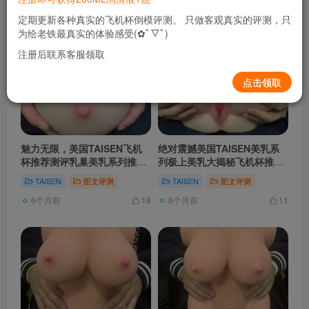
发布
排序
定期更新各种真实的飞机杯倒模评测。 只做客观真实的评测，只
56
为给老铁最真实的体验感受(✿ﾟ▽ﾟ)
注册后联系客服领取
点击领取
魅力无限，美国TAISEN飞机
绝对震撼美国TAISEN美乳系
杯推荐测评乳巢美乳系列推荐
列极上美乳大揭秘飞机杯推荐
揭秘！
飞机杯测评
TAISEN
图文评测
TAISEN
图文评测
6个月前
6个月前
18
11