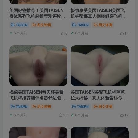
美国好物推荐！美国TAISEN
极致享受美国TAISEN美国飞
身体系列飞机杯推荐测评埃菲
机杯蒂娜真人倒模解密飞机杯
究竟如何？
推荐飞机杯测评
TAISEN
图文评测
TAISEN
图文评测
6个月前
6个月前
6
14
揭秘美国TAISEN泰贝莎美臀
美国TAISEN美臀飞机杯芭芭
飞机杯推荐测评名器舒适包
拉大揭秘！真人体验告诉你，
裹，享受无限快感！
飞机杯推荐飞机杯测评
TAISEN
图文评测
TAISEN
图文评测
6个月前
6个月前
15
12