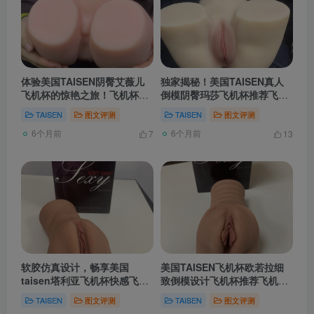
体验美国TAISEN阴臀艾薇儿
独家揭秘！美国TAISEN真人
飞机杯的惊艳之旅！飞机杯推
倒模阴臀玛莎飞机杯推荐飞机
荐飞机杯测评
杯测评
TAISEN
图文评测
TAISEN
图文评测
6个月前
6个月前
7
13
软胶仿真设计，畅享美国
美国TAISEN飞机杯欧若拉细
taisen塔利亚飞机杯快感飞机
致倒模设计飞机杯推荐飞机杯
杯推荐飞机杯测评
测评
TAISEN
图文评测
TAISEN
图文评测