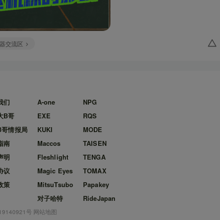
器交流区
我们
A-one
NPG
大B哥
EXE
RQS
B哥情报局
KUKI
MODE
指南
Maccos
TAISEN
声明
Fleshlight
TENGA
协议
Magic Eyes
TOMAX
政策
MitsuTsubo
Papakey
对子哈特
RideJapan
19140921号
网站地图