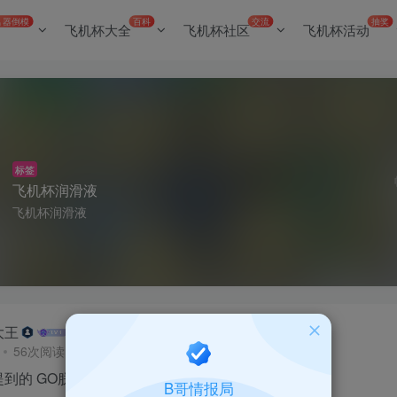
名器倒模
百科
交流
抽奖
飞机杯大全
飞机杯社区
飞机杯活动
标签
飞机杯润滑液
飞机杯润滑液
大王
56次阅读
到的 GO朕的后宫系列 飞机杯，到底好在哪？？
B哥情报局