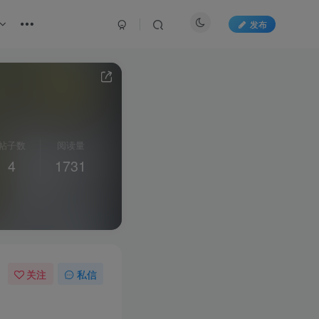
发布
帖子数
阅读量
4
1731
关注
私信