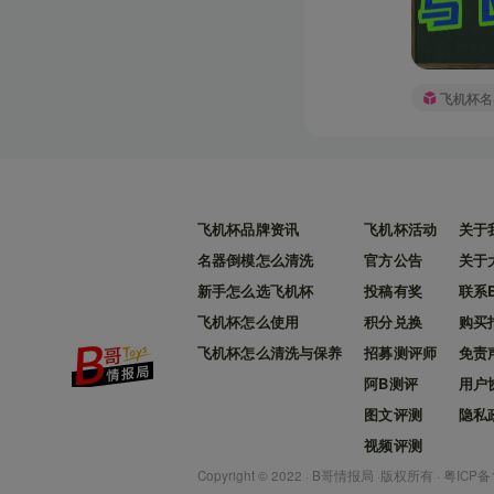
飞机杯名
飞机杯品牌资讯
飞机杯活动
关于
名器倒模怎么清洗
官方公告
关于
新手怎么选飞机杯
投稿有奖
联系
飞机杯怎么使用
积分兑换
购买
飞机杯怎么清洗与保养
招募测评师
免责
阿B测评
用户
图文评测
隐私
视频评测
Copyright © 2022 ·
B哥情报局
·版权所有 ·
粤ICP备