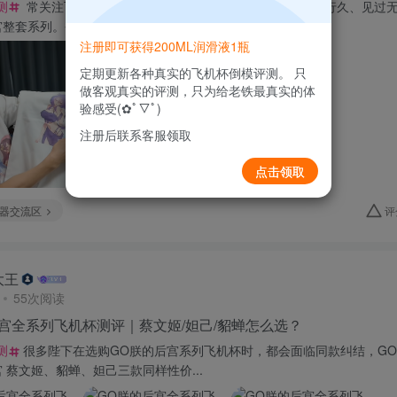
测
常关注飞机杯的老哥们，想必大多对童帝不陌生吧。入行久、见过
整套系列。今天从材质、腔体体...
注册即可获得200ML润滑液1瓶
定期更新各种真实的飞机杯倒模评测。 只
做客观真实的评测，只为给老铁最真实的体
验感受(✿ﾟ▽ﾟ)
注册后联系客服领取
点击领取
器交流区
评
大王
55次阅读
宫全系列飞机杯测评｜蔡文姬/妲己/貂蝉怎么选？
测
很多陛下在选购GO朕的后宫系列飞机杯时，都会面临同款纠结，G
 蔡文姬、貂蝉、妲己三款同样性价...