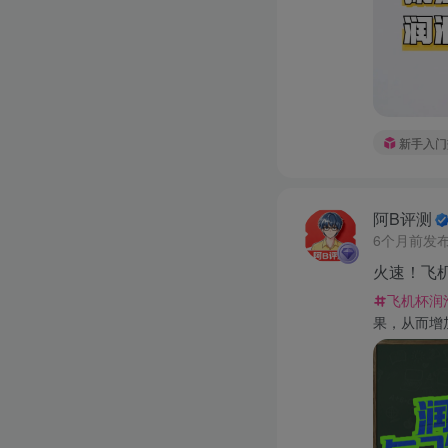
新手入门
阿B评测
6个月前发
火速！飞
飞机杯润
果，从而增加