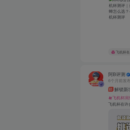
飞机杯名
阿B评测
6个月前发
解锁新
精
飞机杯润
飞机杯在许