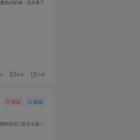
无数款式的他，也分享了
分
回复
分享
关注
私信
O朕的后宫三款怎么选？