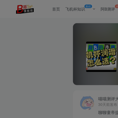
教程
首页
飞机杯知识
阿B测评
喵喵测评
30天前发布
聊聊童帝提