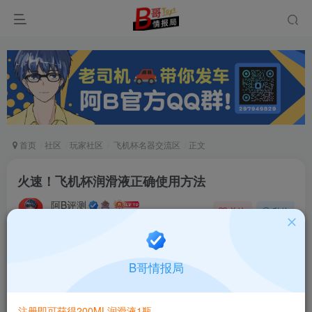
首页
社区
玩家社区
飞机杯名器交流区
正文
火速！飞机杯润滑液正确使用方法
阿B评测
关注
私信
6个月前发布
883次阅读
飞机杯润滑液怎么使用
B哥情报局
注册即可获得200ML润滑液1瓶