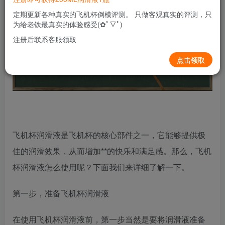
定期更新各种真实的飞机杯倒模评测。 只做客观真实的评测，只
为给老铁最真实的体验感受(✿ﾟ▽ﾟ)
注册后联系客服领取
点击领取
飞机杯润滑液是飞机杯的核心部件之一，它能够提供极
佳的润滑效果，从而增加**的快乐和满足感。那么，飞机
杯润滑液怎么使用呢？下面我们来详细了解一下。
第一步，准备飞机杯润滑液
在使用飞机杯润滑液前，第一步当然是要将润滑液准备