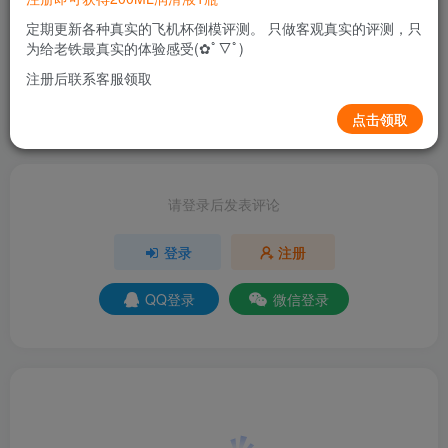
定期更新各种真实的飞机杯倒模评测。 只做客观真实的评测，只
评分
为给老铁最真实的体验感受(✿ﾟ▽ﾟ)
注册后联系客服领取
欢迎为Ta评分
点击领取
分享
收藏
请登录后发表评论
登录
注册
QQ登录
微信登录