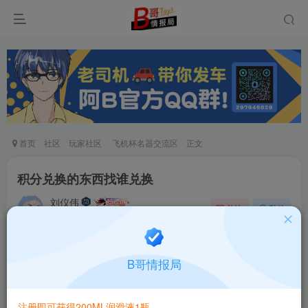
首页
社区
玩家社区
飞机杯名器交流区
正文
积分兑换的东西找谁兑换
刘仪伟
关注
私信
6个月前发布
58次阅读
B哥情报局
注册即可获得200ML润滑液1瓶