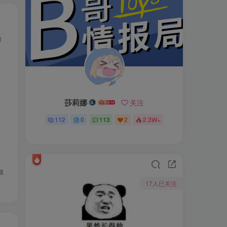
1
莎莉娜
关注
112
0
113
2
2.3W+
藏
17人已关注