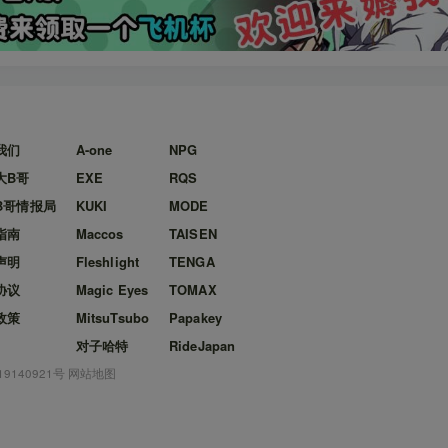
我们
A-one
NPG
大B哥
EXE
RQS
B哥情报局
KUKI
MODE
指南
Maccos
TAISEN
声明
Fleshlight
TENGA
协议
Magic Eyes
TOMAX
政策
MitsuTsubo
Papakey
对子哈特
RideJapan
19140921号
网站地图