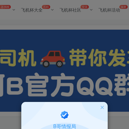
名器倒模
百科
交流
抽奖
飞机杯大全
飞机杯社区
飞机杯活动
B哥情报局