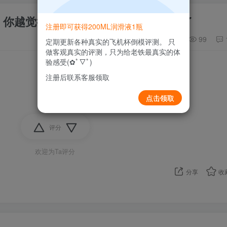
：你越觉得他不行，他可能真的就不行了
注册即可获得200ML润滑液1瓶
99
定期更新各种真实的飞机杯倒模评测。 只
做客观真实的评测，只为给老铁最真实的体
验感受(✿ﾟ▽ﾟ)
注册后联系客服领取
点击领取
评分
欢迎为Ta评分
分享
收