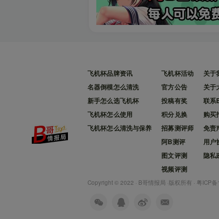
飞机杯品牌资讯
飞机杯活动
关于
名器倒模怎么清洗
官方公告
关于
新手怎么选飞机杯
投稿有奖
联系
飞机杯怎么使用
积分兑换
购买
飞机杯怎么清洗与保养
招募测评师
免责
阿B测评
用户
图文评测
隐私
视频评测
Copyright © 2022 ·
B哥情报局
·版权所有 ·
粤ICP备