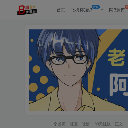
教程
首页
飞机杯知识
阿B测评
首页
社区
吐槽
聊天扯谈
正文