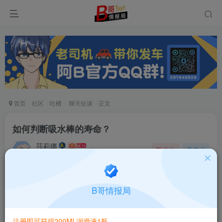
首页
社区
吐槽
聊天扯谈
正文
如何判断吸水棒的寿命？
莎莉娜
关注
私信
6个月前发布
323次阅读
洗一下手，拿毛巾稍微擦拭，保持在稍稍湿润且不会滴
B哥情报局
水的程度，用手去抓吸水棒。
注册即可获得200ML润滑液1瓶