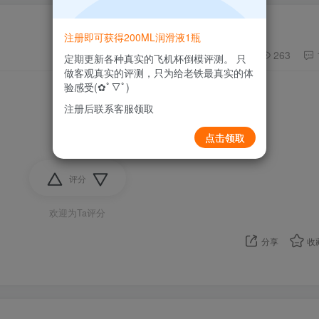
注册即可获得200ML润滑液1瓶
263
定期更新各种真实的飞机杯倒模评测。 只
做客观真实的评测，只为给老铁最真实的体
验感受(✿ﾟ▽ﾟ)
注册后联系客服领取
点击领取
评分
欢迎为Ta评分
分享
收