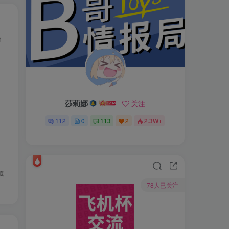
1
莎莉娜
关注
112
0
113
2
2.3W+
藏
78人已关注