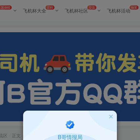
名器倒模
百科
交流
抽奖
飞机杯大全
飞机杯社区
飞机杯活动
流区
正文
B哥情报局