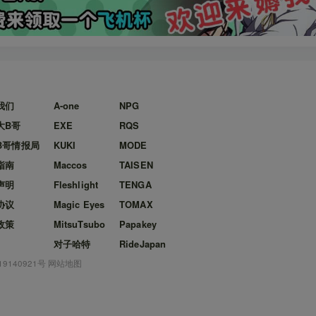
我们
A-one
NPG
大B哥
EXE
RQS
B哥情报局
KUKI
MODE
指南
Maccos
TAISEN
声明
Fleshlight
TENGA
协议
Magic Eyes
TOMAX
政策
MitsuTsubo
Papakey
对子哈特
RideJapan
19140921号
网站地图