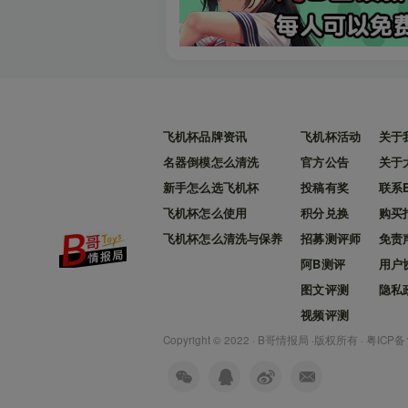
飞机杯品牌资讯
飞机杯活动
关于
名器倒模怎么清洗
官方公告
关于
新手怎么选飞机杯
投稿有奖
联系
飞机杯怎么使用
积分兑换
购买
飞机杯怎么清洗与保养
招募测评师
免责
阿B测评
用户
图文评测
隐私
视频评测
Copyright © 2022 ·
B哥情报局
·版权所有 ·
粤ICP备