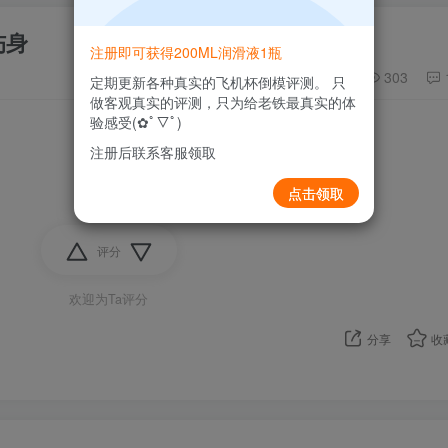
伤身
注册即可获得200ML润滑液1瓶
303
定期更新各种真实的飞机杯倒模评测。 只
做客观真实的评测，只为给老铁最真实的体
验感受(✿ﾟ▽ﾟ)
注册后联系客服领取
点击领取
评分
欢迎为Ta评分
分享
收