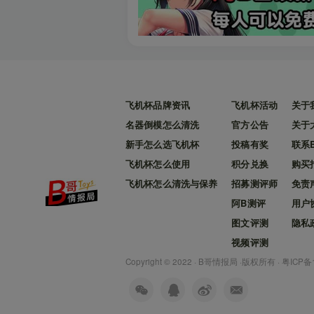
飞机杯品牌资讯
飞机杯活动
关于
名器倒模怎么清洗
官方公告
关于
新手怎么选飞机杯
投稿有奖
联系
飞机杯怎么使用
积分兑换
购买
飞机杯怎么清洗与保养
招募测评师
免责
阿B测评
用户
图文评测
隐私
视频评测
Copyright © 2022 ·
B哥情报局
·版权所有 ·
粤ICP备