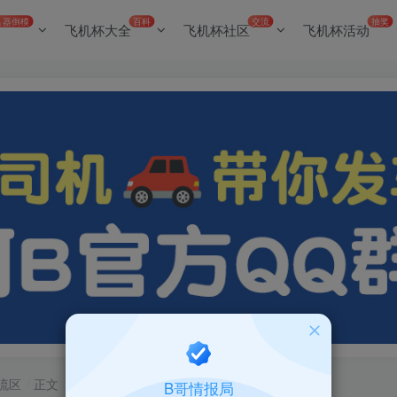
名器倒模
百科
交流
抽奖
飞机杯大全
飞机杯社区
飞机杯活动
流区
正文
B哥情报局