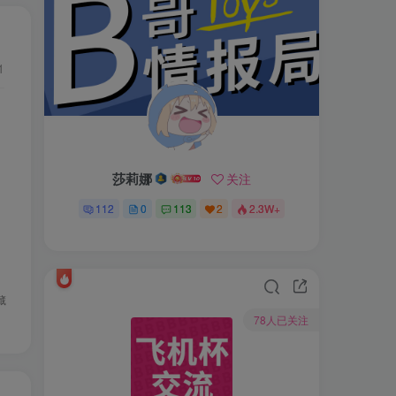
1
莎莉娜
关注
112
0
113
2
2.3W+
藏
78人已关注