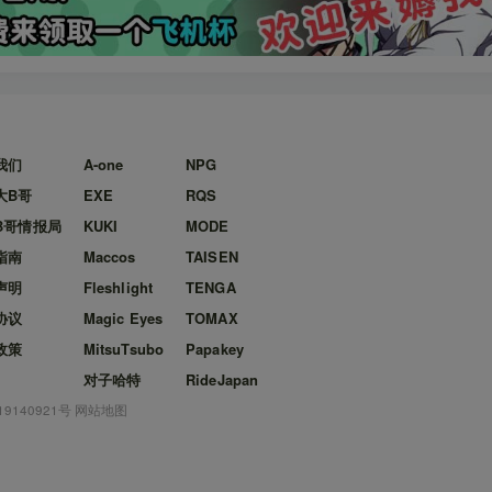
我们
A-one
NPG
大B哥
EXE
RQS
B哥情报局
KUKI
MODE
指南
Maccos
TAISEN
声明
Fleshlight
TENGA
协议
Magic Eyes
TOMAX
政策
MitsuTsubo
Papakey
对子哈特
RideJapan
19140921号
网站地图