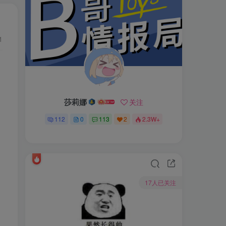
1
莎莉娜
关注
112
0
113
2
2.3W+
17人已关注