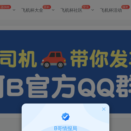
名器倒模
百科
交流
抽奖
飞机杯大全
飞机杯社区
飞机杯活动
B哥情报局