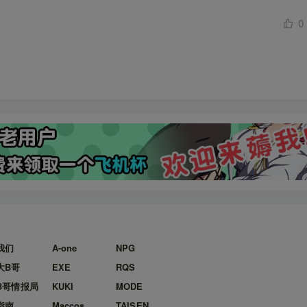
0
我们
A-one
NPG
大B哥
EXE
RQS
B哥情报局
KUKI
MODE
指南
Maccos
TAISEN