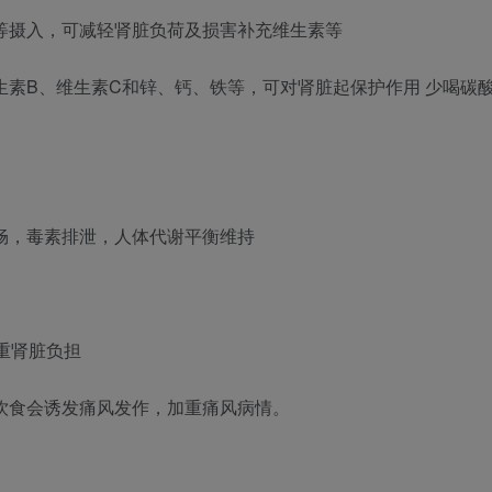
等摄入，可减轻肾脏负荷及损害补充维生素等
生素B、维生素C和锌、钙、铁等，可对肾脏起保护作用 少喝碳
畅，毒素排泄，人体代谢平衡维持
重肾脏负担
饮食会诱发痛风发作，加重痛风病情。