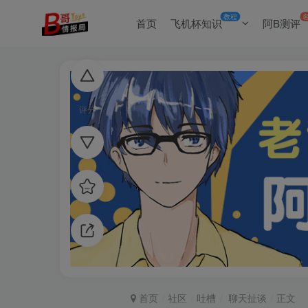
教程
首页
飞机杯知识
阿B测评
评分
首页
社区
吐槽
聊天扯谈
正文