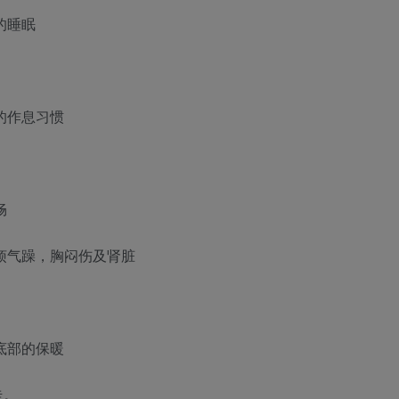
的睡眠
的作息习惯
畅
烦气躁，胸闷伤及肾脏
底部的保暖
走。