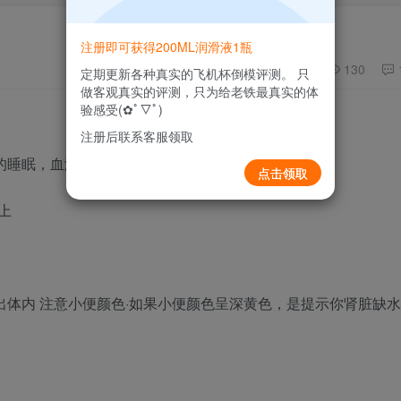
注册即可获得200ML润滑液1瓶
130
定期更新各种真实的飞机杯倒模评测。 只
做客观真实的评测，只为给老铁最真实的体
验感受(✿ﾟ▽ﾟ)
注册后联系客服领取
的睡眠，血液浓缩，及时给肾脏补充水分
点击领取
上
出体内 注意小便颜色·如果小便颜色呈深黄色，是提示你肾脏缺水