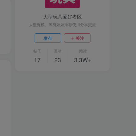
大型玩具爱好者区
大型臀模、等身娃娃推荐使用分享交流
发布
关注
帖子
互动
阅读
17
23
3.3W+