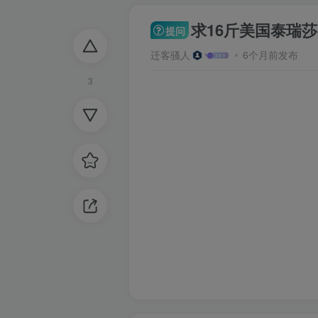
求16斤美国泰瑞
提问
迁客骚人
6个月前发布
3