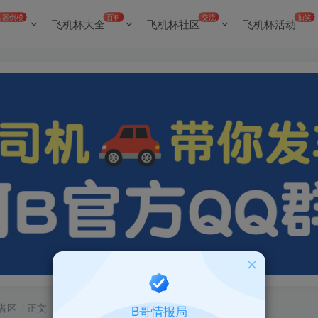
名器倒模
百科
交流
抽奖
飞机杯大全
飞机杯社区
飞机杯活动
者区
正文
B哥情报局