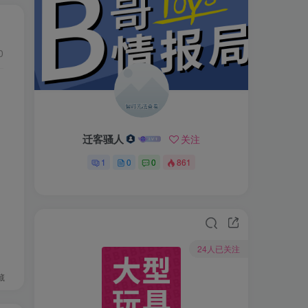
0
迁客骚人
关注
1
0
0
861
24人已关注
藏