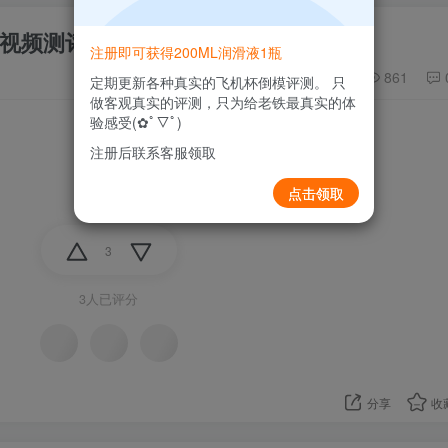
莎视频测评
注册即可获得200ML润滑液1瓶
861
定期更新各种真实的飞机杯倒模评测。 只
做客观真实的评测，只为给老铁最真实的体
验感受(✿ﾟ▽ﾟ)
注册后联系客服领取
点击领取
3
3人已评分
分享
收