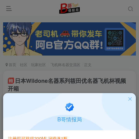
首页
社区
玩家社区
飞机杯名器交流区
正文
日本Wildone名器系列筱田优名器飞机杯视频
精
开箱
阿B评测
关注
私信
6个月前发布
1052次阅读
B哥情报局
筱田优名器
注册即可获得200ML润滑液1瓶