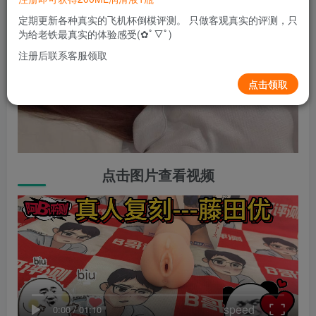
定期更新各种真实的飞机杯倒模评测。 只做客观真实的评测，只
为给老铁最真实的体验感受(✿ﾟ▽ﾟ)
注册后联系客服领取
点击领取
点击图片查看视频
speed
0:00
/
01:10