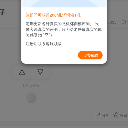
子
注册即可获得200ML润滑液1瓶
335
定期更新各种真实的飞机杯倒模评测。 只
做客观真实的评测，只为给老铁最真实的体
验感受(✿ﾟ▽ﾟ)
注册后联系客服领取
点击领取
1
1人已评分
分享
收藏