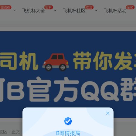
名器倒模
百科
交流
抽奖
飞机杯大全
飞机杯社区
飞机杯活动
流区
正文
B哥情报局