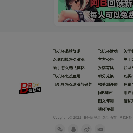
飞机杯品牌资讯
飞机杯活动
关于
名器倒模怎么清洗
官方公告
关于
新手怎么选飞机杯
投稿有奖
联系
飞机杯怎么使用
积分兑换
购买
飞机杯怎么清洗与保养
招募测评师
免责
阿B测评
用户
图文评测
隐私
视频评测
Copyright © 2022 ·
B哥情报局
·版权所有 ·
粤ICP备