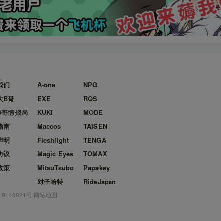
我们
A-one
NPG
大B哥
EXE
RQS
B哥情报局
KUKI
MODE
指南
Maccos
TAISEN
声明
Fleshlight
TENGA
协议
Magic Eyes
TOMAX
政策
MitsuTsubo
Papakey
对子哈特
RideJapan
19140921号
网站地图