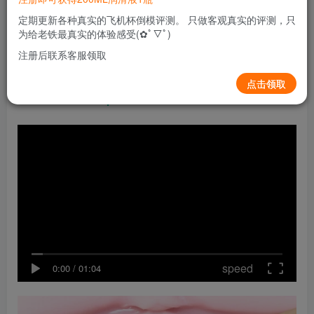
Venus_Real（ヴィーナス・リアル）_-_オナホ通販｜
定期更新各种真实的飞机杯倒模评测。 只做客观真实的评测，只
为给老铁最真实的体验感受(✿ﾟ▽ﾟ)
大人のおもちゃ通販大魔王
注册后联系客服领取
TOMAX购买请点击淘宝链接：
点击领取
https://s.tb.cn/c.0vPWud
speed
0:00
/
01:04