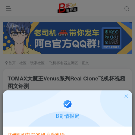
首页
社区
玩家社区
飞机杯名器交流区
正文
TOMAX大魔王Venus系列Real Clone飞机杯视频
图文评测
阿B评测
关注
私信
6个月前发布
717次阅读
B哥情报局
TOMAX大魔王Venus系列Real Clone飞机杯视频评测
（视频来自TOMAX日本官网）
注册即可获得200ML润滑液1瓶