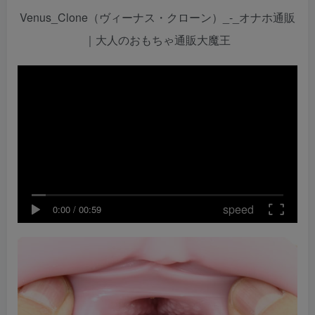
Venus_Clone（ヴィーナス・クローン）_-_オナホ通販
｜大人のおもちゃ通販大魔王
speed
0:00
/
00:59