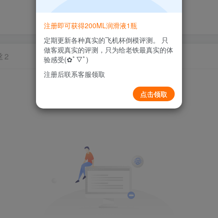
注册即可获得200ML润滑液1瓶
定期更新各种真实的飞机杯倒模评测。 只
做客观真实的评测，只为给老铁最真实的体
丝
2
验感受(✿ﾟ▽ﾟ)
注册后联系客服领取
点击领取