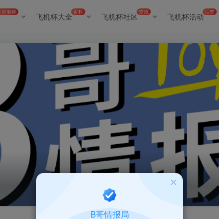
名器倒模
百科
交流
抽奖
飞机杯大全
飞机杯社区
飞机杯活动
B哥情报局