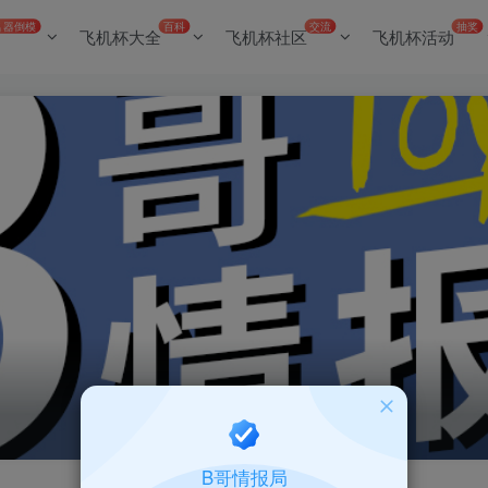
名器倒模
百科
交流
抽奖
飞机杯大全
飞机杯社区
飞机杯活动
B哥情报局