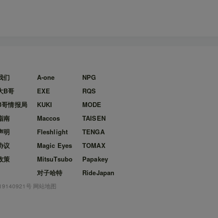
我们
A-one
NPG
大B哥
EXE
RQS
B哥情报局
KUKI
MODE
指南
Maccos
TAISEN
声明
Fleshlight
TENGA
协议
Magic Eyes
TOMAX
政策
MitsuTsubo
Papakey
对子哈特
RideJapan
19140921号
网站地图