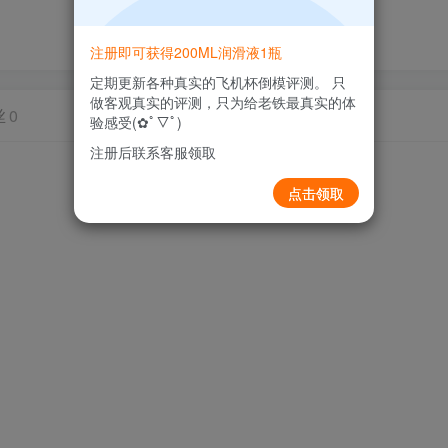
注册即可获得200ML润滑液1瓶
定期更新各种真实的飞机杯倒模评测。 只
做客观真实的评测，只为给老铁最真实的体
丝
0
验感受(✿ﾟ▽ﾟ)
注册后联系客服领取
点击领取