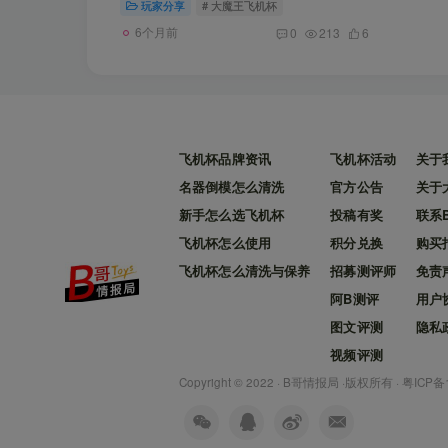
玩家分享
# 大魔王飞机杯
6个月前
0
213
6
飞机杯品牌资讯
飞机杯活动
关于
名器倒模怎么清洗
官方公告
关于
新手怎么选飞机杯
投稿有奖
联系
飞机杯怎么使用
积分兑换
购买
飞机杯怎么清洗与保养
招募测评师
免责
阿B测评
用户
图文评测
隐私
视频评测
Copyright © 2022 ·
B哥情报局
·版权所有 ·
粤ICP备