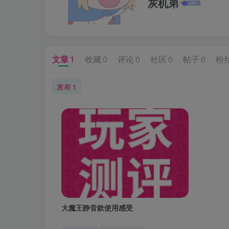
灰机弟
文章
1
收藏
0
评论
0
社区
0
帖子
0
粉
发布
1
大魔王静音款使用感受