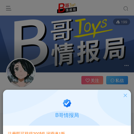
199
关注
私信
kira
3枚徽章
B哥情报局
文章
0
收藏
0
评论
0
社区
0
帖子
0
粉丝
0
注册即可获得200ML润滑液1瓶