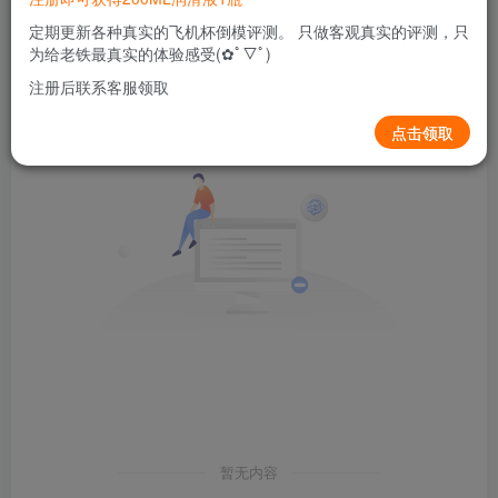
发布
排序
定期更新各种真实的飞机杯倒模评测。 只做客观真实的评测，只
0
为给老铁最真实的体验感受(✿ﾟ▽ﾟ)
注册后联系客服领取
点击领取
暂无内容