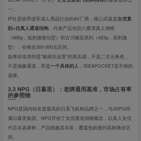
一。
IP社是较早进军成人用品行业的AV厂商，核心武器是
女优复
刻+仿真人通道结构
。代表产品包括八蜜凛真人倒模
（666g，低刺激慢玩型）和古川穗花系列（423g，高刺激
型），价格在300-500元区间。
如果你追求的是”她就在这里”的真实感，不是二次元角色，
不是抽象通道，而是
一个具体的人
，IDEAPOCKET是不错的
选择。
3.3 NPG（日暮里）：老牌通用基准，市场占有率
的参照物
NPG是国内知名度最高的日系飞机杯品牌之一，与JNPG同
属日暮里集团。NPG开创了女优通道倒模概念，以真人女优
代言名器著称，产品线极其丰富，覆盖低刺激到高刺激全区
间。