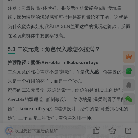
注意：刺激度高≠体验好。很多老司机最终会回到慢玩路
线，因为慢玩的沉浸感和可控性是高刺激给不了的。这就是
为什么蜜壶御姐初代和TAISEN盖亚这样的慢玩进阶款，反而
在老玩家群体中复购率很高。
5.3 二次元党：角色代入感怎么拉满？
推荐路径：蜜壶/Aivrobta → IkebukuroToys
二次元党的核心需求不是”刺激”，而是
代入感
，你需要的不
只是一个好用的杯子，而是一个”她”。
蜜壶的二次元美学+双通道设计，给你的是”触觉上的她”；
Aivrobta的双通道+低刺激设计，给你的是”温柔到骨子里的
她”；IkebukuroToys的卡哇伊设计，给你的是”可爱到心化的
她”。三个品牌三种”她”，看你喜欢哪一种。
预算分配建议：
第一杯选Aivrobta幻想高校生（约158元）
5
欢迎您留下宝贵的见解！
试水，确认自己喜欢二次元慢玩后再升级蜜壶香织（300-400