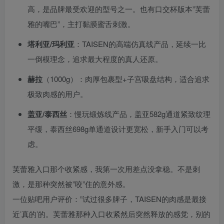
高，是品牌最受欢迎的型号之一。也有口交杯版本”芙蕾
雅的嘴巴”，主打黏膜蜜舌刺激。
塔利亚/玛利亚
：TAISEN的高端仿真线产品，延续一比
一倒模理念，追求最大程度的真人还原。
赫拉
（1000g）：肉厚包裹型+子宫吸盘结构，适合追求
极致肉感的用户。
盖亚/泰西丝
：慢玩锻炼线产品，盖亚582g通道紧致纹理
平缓，泰西丝698g单通道设计更宽松，新手入门可以考
虑。
芙蕾雅入口那个收紧感，我第一次用差点没拿稳。不是刺
激，是那种突然被”咬”住的意外感。
一位贴吧用户评价：”试过很多牌子，TAISEN的肉感是最接
近’真的’的。芙蕾雅那种入口收紧然后突然释放的感觉，别的