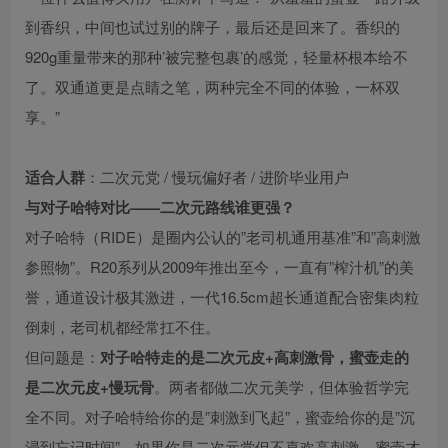
到香织，中间也试过别的牌子，最后还是回来了。香织的
920g重量带来的那种’被完整包裹’的感觉，轻量杯根本给不
了。双通道更是点睛之笔，两种完全不同的体验，一杯双
享。”
适合人群
：二次元党 / 慢玩偏好者 / 进阶毕业用户
与对子哈特对比——二次元路线谁更强？
对子哈特（RIDE）是圈内公认的”老司机通用基准”和”高刺激
参照物”。R20系列从2009年推出至今，一直有”榨汁机”的美
誉，通道设计极其激进，一代16.5cm超长通道配合密集肉粒
倒刺，老司机都经常扛不住。
但问题是：
对子哈特走的是二次元皮+高刺激骨，蜜壶走的
是二次元皮+慢玩骨
。两者都做二次元美学，但体验哲学完
全不同。对子哈特给你的是”刺激到飞起”，蜜壶给你的是”沉
浸到忘记时间”。如果你是二次元党但不喜欢高刺激，蜜壶才