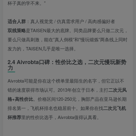
杯子真的学不来。”
适合人群
：真人视觉党 / 仿真需求用户 / 高肉感偏好者
双线策略
是TAISEN最大的底牌。同类品牌要么只做二次元，
要么只做高刺激，能在”真人倒模”和”慢玩锻炼”两条线上同时
发力的，TAISEN几乎是唯一选择。
2.4 Aivrobta口碑：性价比之选，二次元慢玩新势
力
Aivrobta可能是你在这个榜单里最陌生的名字，但它正以不
错的速度获得市场认可。2013年创立于日本，主打
二次元风
格+高性价比
。价格区间120-250元，胸部产品在亚马逊长期
排名第一，飞机杯排名也稳居前十。如果你在找
二次元飞机
杯推荐
里的性价比选手，Aivrobta值得认真看。