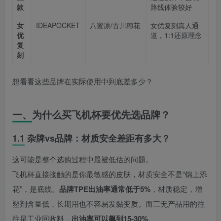
款
路线体验较好
女
IDEAPOCKET
八蜜凛/古川穗花
女优复刻真人通
优
道，1:1还原理念
复
刻
想看看这些品牌在实际使用中到底差多少？
一、为什么买飞机杯要优先选品牌？
1.1 杂牌vs品牌：材质安全差距有多大？
这可能是整个选购过程中最被低估的问题。
飞机杯直接接触的是你最敏感的皮肤，材质安全不是”锦上添
花”，是底线。
品牌TPE出油率通常低于5%
，材质稳定，增
塑剂含量低，长期用也不容易发黏变质。而三无产品用的往
往是工业回收料，
出油率可以飙到15-30%
。