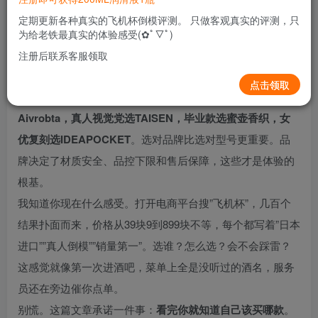
0
1039
5
定期更新各种真实的飞机杯倒模评测。 只做客观真实的评测，只
为给老铁最真实的体验感受(✿ﾟ▽ﾟ)
注册后联系客服领取
做
飞机杯品牌推荐
这么久，被问最多的还是”买飞机杯优先选
点击领取
什么品牌”。直接说答案：
新手选KUKI，二次元党选蜜壶或
Aivrobta，真人视觉党选TAISEN，毕业款选蜜壶香织，女
优复刻选IDEAPOCKET
。选对品牌比选对型号更重要。品
牌决定了材质安全、品控下限和售后保障，这些才是体验的
根基。
我知道你现在什么感受。打开电商平台搜”飞机杯”，几百个
结果扑面而来，价格从39块9到899块不等，每个都写着”日本
进口””真人倒模””销量第一”。选谁？怎么选？会不会踩雷？
这感觉就像第一次进酒吧，菜单上全是没听过的酒名，服务
员还在旁边催你点单。
别慌。这篇文章承诺一件事：
看完你就知道自己该买哪款
。