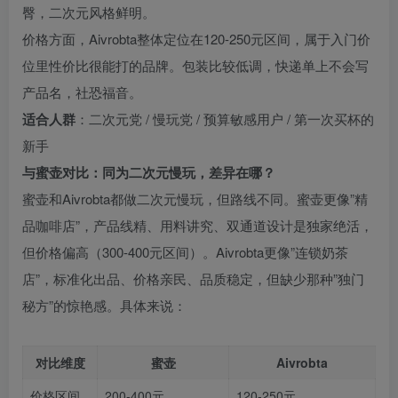
臀，二次元风格鲜明。
价格方面，Aivrobta整体定位在120-250元区间，属于入门价
位里性价比很能打的品牌。包装比较低调，快递单上不会写
产品名，社恐福音。
适合人群
：二次元党 / 慢玩党 / 预算敏感用户 / 第一次买杯的
新手
与蜜壶对比：同为二次元慢玩，差异在哪？
蜜壶和Aivrobta都做二次元慢玩，但路线不同。蜜壶更像”精
品咖啡店”，产品线精、用料讲究、双通道设计是独家绝活，
但价格偏高（300-400元区间）。Aivrobta更像”连锁奶茶
店”，标准化出品、价格亲民、品质稳定，但缺少那种”独门
秘方”的惊艳感。具体来说：
对比维度
蜜壶
Aivrobta
价格区间
200-400元
120-250元