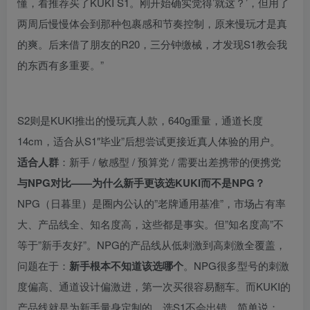
懂，看推荐买了KUKI S1。刚开始确实觉得’就这？’，但用了
两周后慢慢体会到那种包裹感和节奏控制，原来慢玩才是真
的爽。后来借了朋友的R20，三分钟缴械，才发现S1教会我
的东西有多重要。”
S2则是KUKI推出的慢玩真人款，640g重量，通道长度
14cm，适合从S1″毕业”后想尝试更接近真人体验的用户。
适合人群
：新手 / 敏感型 / 预算党 / 需要出差携带的便携党
与NPG对比——为什么新手更该选KUKI而不是NPG？
NPG（日暮里）是圈内公认的”老牌通用基准”，市场占有率
大、产品线全、知名度高，这些都是事实。但”知名度高”不
等于”新手友好”。NPG的产品线从低刺激到高刺激全覆盖，
问题在于：
新手根本不知道该选哪个
。NPG很多型号的刺激
度偏高、通道设计偏激进，第一次买很容易翻车。而KUKI的
产品线就是为新手量身定制的，选S1不会出错。简单说：