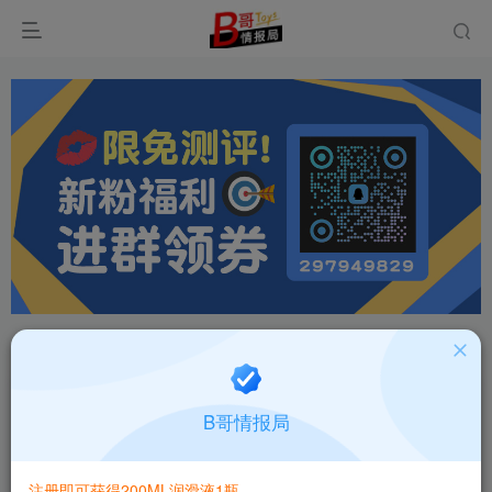
首页
品牌
正文
飞机杯哪个品牌好？2026全网口碑排行+全人群适
B哥情报局
配表（新手老司机通用）
局座观察员
关注
私信
注册即可获得200ML润滑液1瓶
29天前发布