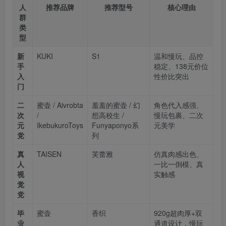
人
推荐品牌
推荐型号
核心理由
群
类
型
新
KUKI
S1
温和慢玩、品控
手
稳定、138元价位
入
性价比突出
门
二
蜜壶 / Aivrobta
羞羞的蜜壶 / 幻
角色代入感强、
次
/
想高校生 /
慢玩包裹、二次
元
IkebukuroToys
Funyaponyo系
元美学
党
列
真
TAISEN
芙蕾雅
仿真肉感出色、
人
一比一倒模、真
视
实触感
觉
党
毕
蜜壶
香织
920g超肉厚+双
业
通道设计，慢玩