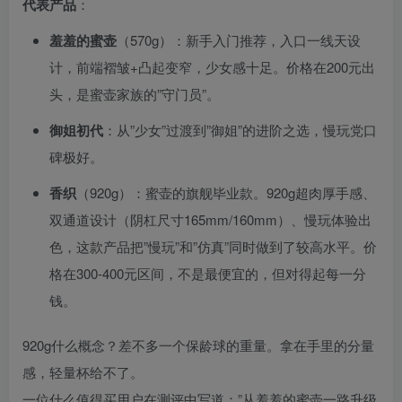
代表产品
：
羞羞的蜜壶
（570g）：新手入门推荐，入口一线天设
计，前端褶皱+凸起变窄，少女感十足。价格在200元出
头，是蜜壶家族的”守门员”。
御姐初代
：从”少女”过渡到”御姐”的进阶之选，慢玩党口
碑极好。
香织
（920g）：蜜壶的旗舰毕业款。920g超肉厚手感、
双通道设计（阴杠尺寸165mm/160mm）、慢玩体验出
色，这款产品把”慢玩”和”仿真”同时做到了较高水平。价
格在300-400元区间，不是最便宜的，但对得起每一分
钱。
920g什么概念？差不多一个保龄球的重量。拿在手里的分量
感，轻量杯给不了。
一位什么值得买用户在测评中写道：”从羞羞的蜜壶一路升级