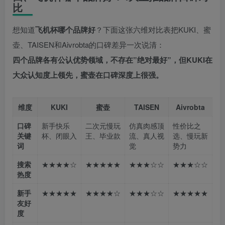
比
想知道
飞机杯哪个品牌好
？下面这张六维对比表把KUKI、蜜
壶、TAISEN和Aivrobta的口碑差异一次说清：
四个品牌各有公认优势领域，不存在”绝对最好”，但KUKI在
大众认知度上领先，蜜壶在口碑深度上很强。
维度
KUKI
蜜壶
TAISEN
Aivrobta
口碑
新手快乐
二次元慢玩
仿真肉感顶
性价比之
关键
杯、闭眼入
王、毕业款
流、真人视
选、慢玩新
词
觉
势力
搜索
★★★★☆
★★★★★
★★★☆☆
★★★☆☆
热度
新手
★★★★★
★★★★☆
★★★☆☆
★★★★★
友好
度