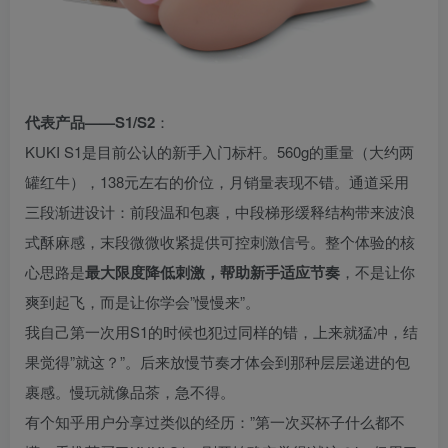
代表产品——S1/S2
：
KUKI S1是目前公认的新手入门标杆。560g的重量（大约两
罐红牛），138元左右的价位，月销量表现不错。通道采用
三段渐进设计：前段温和包裹，中段梯形缓释结构带来波浪
式酥麻感，末段微微收紧提供可控刺激信号。整个体验的核
心思路是
最大限度降低刺激，帮助新手适应节奏
，不是让你
爽到起飞，而是让你学会”慢慢来”。
我自己第一次用S1的时候也犯过同样的错，上来就猛冲，结
果觉得”就这？”。后来放慢节奏才体会到那种层层递进的包
裹感。慢玩就像品茶，急不得。
有个知乎用户分享过类似的经历：”第一次买杯子什么都不