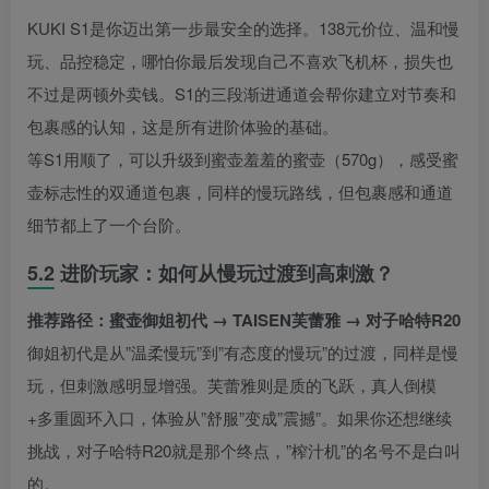
KUKI S1是你迈出第一步最安全的选择。138元价位、温和慢
玩、品控稳定，哪怕你最后发现自己不喜欢飞机杯，损失也
不过是两顿外卖钱。S1的三段渐进通道会帮你建立对节奏和
包裹感的认知，这是所有进阶体验的基础。
等S1用顺了，可以升级到蜜壶羞羞的蜜壶（570g），感受蜜
壶标志性的双通道包裹，同样的慢玩路线，但包裹感和通道
细节都上了一个台阶。
5.2 进阶玩家：如何从慢玩过渡到高刺激？
推荐路径：蜜壶御姐初代 → TAISEN芙蕾雅 → 对子哈特R20
御姐初代是从”温柔慢玩”到”有态度的慢玩”的过渡，同样是慢
玩，但刺激感明显增强。芙蕾雅则是质的飞跃，真人倒模
+多重圆环入口，体验从”舒服”变成”震撼”。如果你还想继续
挑战，对子哈特R20就是那个终点，”榨汁机”的名号不是白叫
的。