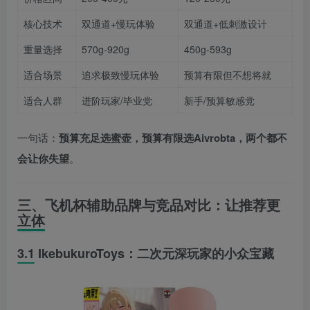
核心技术
双通道+慢玩体验
双通道+低刺激设计
重量选择
570g-920g
450g-593g
适合场景
追求极致慢玩体验
预算有限但不想将就
适合人群
进阶玩家/毕业党
新手/预算敏感党
一句话：
预算充足选蜜壶，预算有限选Aivrobta，两个都不
会让你失望
。
三、飞机杯辅助品牌与竞品对比：让推荐更
立体
3.1 IkebukuroToys：二次元深玩家的小众宝藏