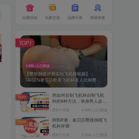
白嫖活动
玩家交流
品牌分类
投稿有奖
TOP1
4.6W+人已阅读
【臀部倒模评测实拍飞机杯视频】：
TAISEN泰贝莎欧美飞机杯真人比例臀...
然如何自制飞机杯自制飞机
TOP2
杯的8种方法，单身男人必
备！
8个月前
4.4W+人已阅读
阿B评测：泰贝莎臀模倒模飞
TOP3
机杯评测
8个月前
3.5W+人已阅读