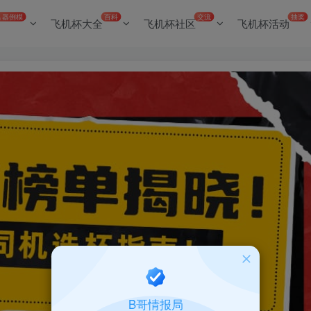
名器倒模
百科
交流
抽奖
飞机杯大全
飞机杯社区
飞机杯活动
B哥情报局