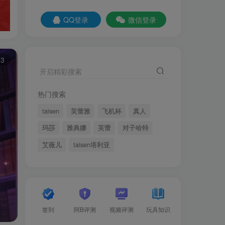
QQ登录
微信登录
13
开启精彩搜索
热门搜索
taisen
芙蕾雅
飞机杯
真人
玛莎
雅典娜
芙蕾
对子哈特
艾薇儿
taisen塔利亚
签到
阿B评测
视频评测
玩具知识