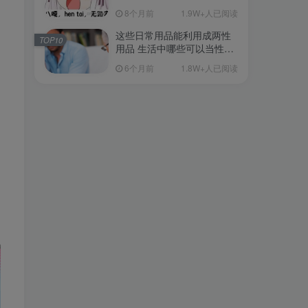
从超软到刺激的飞机杯品牌
8个月前
1.9W+人已阅读
清单（11月更）
这些日常用品能利用成两性
TOP10
用品 生活中哪些可以当性用
品的
6个月前
1.8W+人已阅读