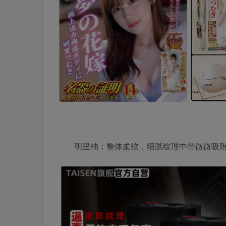
明里柚：整体柔软，细腻纹理中带微微吸