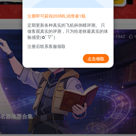
注册即可获得200ML润滑液1瓶
定期更新各种真实的飞机杯倒模评测。 只
做客观真实的评测，只为给老铁最真实的体
0
1942
验感受(✿ﾟ▽ﾟ)
注册后联系客服领取
点击领取
型名器推荐合集