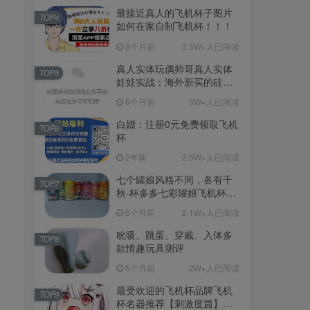
最接近真人的飞机杯子图片
TOP4
如何在家自制飞机杯！！！
8个月前
3.5W+人已阅读
真人实体玩偶帅哥真人实体
TOP5
娃娃实战：海外新买的硅胶
娃娃开箱
6个月前
3W+人已阅读
白嫖：注册0元免费领取飞机
TOP6
杯
2年前
2.5W+人已阅读
七个罐娘风格不同，各有千
TOP7
秋-杯多多七彩罐娘飞机杯测
评
6个月前
2.1W+人已阅读
吮吸、跳蛋、穿戴、入体多
TOP8
款情趣玩具测评
6个月前
2W+人已阅读
最受欢迎的飞机杯品牌飞机
TOP9
杯名器推荐【刺激度篇】：