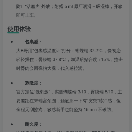
防止“活塞声”外放；附赠 5 ml 原厂润滑＋吸湿棒，开箱
即可上车。
使用体验
包裹感
：
大B哥用“包裹感温度计”打分：蝴蝶端 37.2℃，像初恋
轻轻握住；臀膜端 37.8℃，加温后贴合度 +15%，撞击
时臀肉会回弹拍大腿，代入感拉满。
刺激度
：
官方定位“低刺激”，实测蝴蝶端 3/10，臀膜端 5/10，主
要差距在末端宫颈圈，触底那一下有“突突”脉冲感，但
全程无刮擦疼，敏感新手也能坚持 15 min 不破防。
耐久度
：