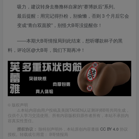
吸力，建议转身去撸撸杯自家的“赛博妖后”系列。
最后提醒：用完记得扑粉，别偷懒，否则 3 个月后它会
变成“青白双面胶”，别怪大B哥没提醒你！
——本期大B哥情报局到此结束，想听哪款杯子的黑
料，评论区@大B哥，我们下期再冲！
©
版权声明
⚠️本站内容由用户投稿及美国TAISEN认证测评师B哥共同生成，
仅供个人学习交流使用。所有内容版权归原作者所有，本站不承担内
容真实性责任。
授权协议：
除特别声明外，本站原创内容遵循
CC BY 4.0
协议
授权。转载或引用需：
B哥情报局