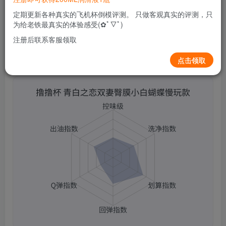
0
443
7
定期更新各种真实的飞机杯倒模评测。 只做客观真实的评测，只
为给老铁最真实的体验感受(✿ﾟ▽ﾟ)
注册后联系客服领取
点击领取
撸撸杯 青白之恋双妻臀膜小白蝴蝶慢玩款