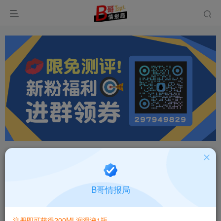
首页
飞机杯大全
产品百科
正文
国产撸撸杯青白之恋双妻臀膜小白蝴蝶慢玩双通道
B哥情报局
臀膜测评报告
B哥情报局-产品指南针
关注
私信
注册即可获得200ML润滑液1瓶
2个月前更新