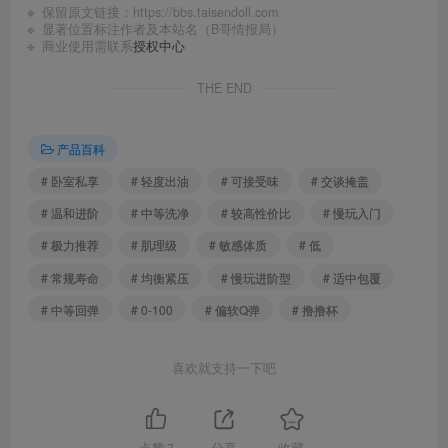
🔹 保留原文链接：
https://bbs.taisendoll.com
🔹 显著位置标注作者及本站名（B哥情报局）
🔹 商业使用需联系
授权中心
THE END
产品百科
# 卧室私享
# 轻度出油
# 可接受味
# 交谈掩盖
# 温和进阶
# 中等洗净
# 较高性价比
# 慢玩入门
# 极力推荐
# 肌理级
# 敏感体质
# 低
# 常规寿命
# 均衡紧压
# 慢玩进阶型
# 适中包覆
# 中等回弹
# 0-100
# 偏软Q弹
# 撸撸杯
喜欢就支持一下吧
点赞
7
分享
收藏