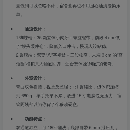
量低到可以忽略不计，宿舍党再也不用担心油渍浸染床
单。
通道设计
：
1.蝴蝶端：35 颗立体小肉牙＋螺旋缎带，前段 4 cm 做
了“馒头缓冲仓”，降低入口冲击，慢玩人设站稳。
2.臀膜端：双妻“八”字褶皱＋三段收窄，末端 3 cm 的“宫
颈圈”模拟真人触底回弹，适合想体验“到底”的老哥。
外观设计
：
青白双色拼接，视觉反差强；1:1 臀腰比，但体积压缩
到 680 g，单手托举不累，放进 15 寸电脑包无压力，宿
管阿姨都以为你背了个移动硬盘。
功能特点
：
双通道独立，可 180° 翻洗；底部自带 6 mm 泄压孔，