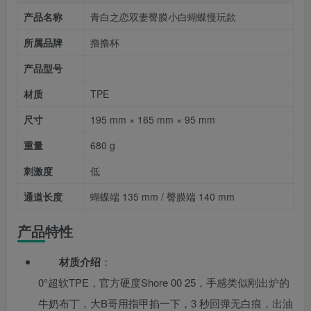
产品名称
青白之恋双妻臀膜小白蝴蝶慢玩款
所属品牌
撸撸杯
产品型号
材质
TPE
尺寸
195 mm × 165 mm × 95 mm
重量
680 g
刺激度
低
通道长度
蝴蝶端 135 mm / 臀膜端 140 mm
产品特性
材质介绍
：
0°超软TPE，官方硬度Shore 00 25，手感类似刚出炉的
牛奶布丁，大B哥用指甲掐一下，3 秒回弹无白痕，出油