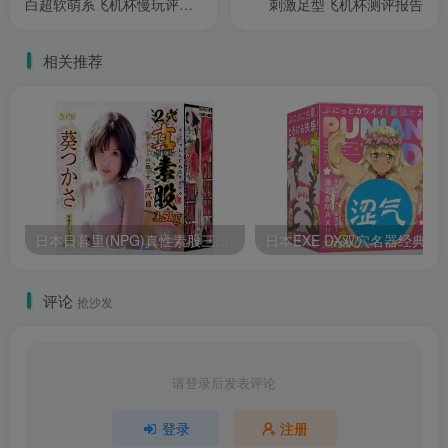
白超软萌系飞机杯慢玩评测
刺激足型飞机杯测评报告
报告
相关推荐
日本日暮里(NPG)真性素股三代目葵司极致仿真胶感名器倒模飞机杯测评报告
日本EXE DX双穴名器经典款
评论
抢沙发
请登录后发表评论
登录
注册