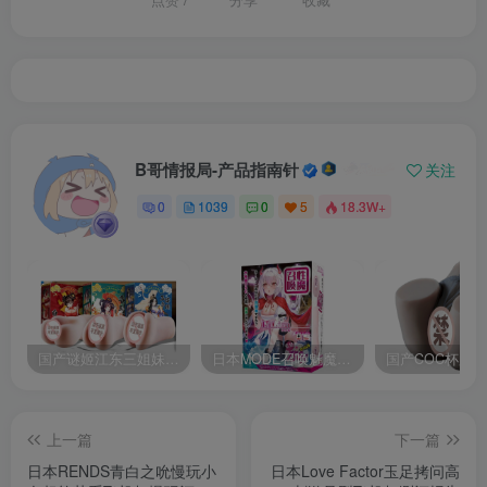
B哥情报局-产品指南针
关注
0
1039
0
5
18.3W+
国产谜姬江东三姐妹国潮飞机杯低中高刺激度全覆盖飞机杯测评报告
日本MODE召唤魅魔飞机杯高刺激榨汁姬名器倒模自慰器使用体验及测评报告
上一篇
下一篇
日本RENDS青白之吮慢玩小
日本Love Factor玉足拷问高