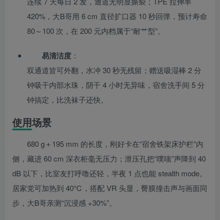
连续 7 天每日 2 发，通道无明显撕裂；TPE 拉伸率
420%，大B哥用 6 cm 直径扩口器 10 秒回弹，预计寿命
80～100 次，在 200 元内档属于“耐艹型”。
易清洁度
：
双通道皆可外翻，水冲 30 秒无残留；赠送吸湿棒 2 分
钟吸干内部水珠，阴干 4 小时无异味，宿舍洗手间 5 分
钟搞定，比洗袜子还快。
使用场景
680 g＋195 mm 的长度，刚好卡在“宿舍铁架床护栏”内
侧，藏进 60 cm 深衣柜毫无压力；泄压孔把“噗嗤”声降到 40
dB 以下，比室友打呼噜还轻，半夜 1 点也能 stealth mode。
居家党可加热到 40℃，搭配 VR 头显，臀膜撞击声与画面同
步，大B哥亲测“沉浸感 +30%”。