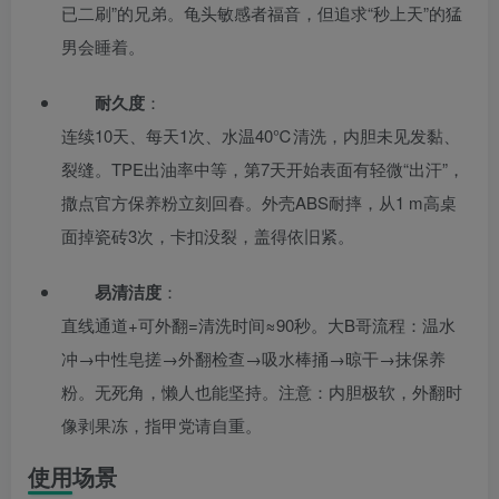
已二刷”的兄弟。龟头敏感者福音，但追求“秒上天”的猛
男会睡着。
耐久度
：
连续10天、每天1次、水温40℃清洗，内胆未见发黏、
裂缝。TPE出油率中等，第7天开始表面有轻微“出汗”，
撒点官方保养粉立刻回春。外壳ABS耐摔，从1 m高桌
面掉瓷砖3次，卡扣没裂，盖得依旧紧。
易清洁度
：
直线通道+可外翻=清洗时间≈90秒。大B哥流程：温水
冲→中性皂搓→外翻检查→吸水棒捅→晾干→抹保养
粉。无死角，懒人也能坚持。注意：内胆极软，外翻时
像剥果冻，指甲党请自重。
使用场景