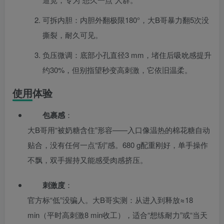
可拆内胆：内胆外翻极限180°，大B哥暴力翻5次没
撕裂，耐久可见。
负压微调：底部小孔直径3 mm，堵住后吸吮感提升
约30%，但别指望秒变高刺激，它依旧温柔。
使用体验
包裹感
：
大B哥用“被奶糖含住”形容——入口像温热的棉花糖自动
贴合，没有任何一点“刮”感。680 g配重刚好，单手操作
不飘，双手握持又能感受肉感挤压。
刺激度
：
官方标“低”没骗人。大B哥实测：从进入到释放≈18
min（平时高刺激8 min收工），适合“想练耐力”或“当天