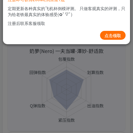
0
69
8
定期更新各种真实的飞机杯倒模评测。 只做客观真实的评测，只
为给老铁最真实的体验感受(✿ﾟ▽ﾟ)
注册后联系客服领取
奶萝(Nero) 一夫当罐-潭妙-舒适款
点击领取