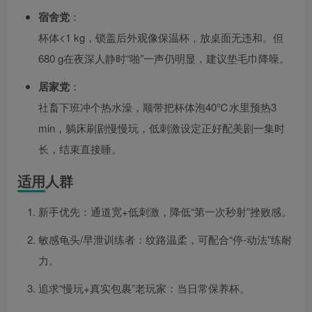
宿舍党
：
杯体<1 kg，锁盖后外观像保温杯，放桌面无违和。但
680 g在夜深人静时“啪”一声仍明显，建议垫毛巾降噪。
居家党
：
社畜下班冲个热水澡，顺带把杯体泡40℃水里预热3
min，躺床刷剧慢慢玩，低刺激设定正好配美剧一集时
长，结束直接睡。
适用人群
新手优先：通道宽+低刺激，降低“第一次秒射”挫败感。
敏感龟头/早泄训练者：纹路温柔，可配合“停-动法”练耐
力。
追求“慢玩+真实包裹”老玩家：当日常保养杯。