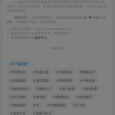
⚠️本站内容由用户投稿及美国TAISEN认证测评师B哥共同生成，
仅供个人学习交流使用。所有内容版权归原作者所有，本站不承担内
容真实性责任。
授权协议：
除特别声明外，本站原创内容遵循
CC BY 4.0
协议
授权。转载或引用需：
B哥情报局
🔹 保留原文链接：
https://bbs.taisendoll.com
🔹 显著位置标注作者及本站名（B哥情报局）
🔹 商业使用需联系
授权中心
THE END
产品百科
# 卧室私享
# 轻度出油
# 可接受味
# 商旅出行
# 交谈掩盖
# 温和进阶
# 快速回弹
# 中等洗净
# 较高性价比
# 慢玩入门
# 极力推荐
# 标准Q弹
# 长久寿命
# 肌理级
# 紧密贴合
# 加强紧压
# 敏感体质
# 中
# 均衡刺激型
# 0-100
# 宿舍午休
# 奶萝(Nero)