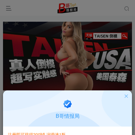
首页
飞机杯大全
产品百科
正文
国产奶萝一夫当罐潭妙舒适款慢玩飞机杯测评报告
B哥情报局
B哥情报局-产品指南针
关注
私信
2个月前更新
注册即可获得200ML润滑液1瓶