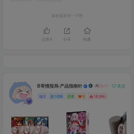
喜欢就支持一下吧
点赞
8
分享
收藏
B哥情报局-产品指南针
关注
3
1039
0
5
18.5W+