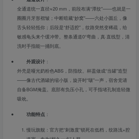
全通道统一直径≈20 mm，前段布满“潭纹”——也就是一
圈圈月牙形褶皱；中断暗藏“妙窝”——六处小圆丘，像
舌头轻轻抵你；后段是“舒适腔”，纹路突然变稀疏，给
敏感龟头来个缓冲带。整条通道0°弯曲，真·直线型，清
洗时手指能一捅到底。
外观设计
：
外壳是哑光奶粉色ABS，防指纹。杯盖做成“当罐”造型
——像古代酒罐的缩小版，旋开时“啵”一声，宿舍党请
自备BGM掩盖。底部有负压小孔，可手指堵孔制造轻微
吸吮。
功能特点
：
慢玩旗舰：官方把“刺激度”锁死在低档，纹路浅+腔
道宽，专为“想久一点”人群。