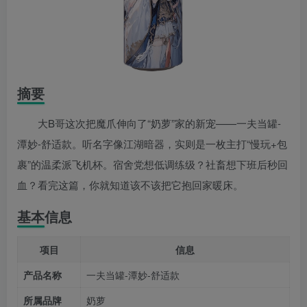
摘要
大B哥这次把魔爪伸向了“奶萝”家的新宠——一夫当罐-
潭妙-舒适款。听名字像江湖暗器，实则是一枚主打“慢玩+包
裹”的温柔派飞机杯。宿舍党想低调练级？社畜想下班后秒回
血？看完这篇，你就知道该不该把它抱回家暖床。
基本信息
项目
信息
产品名称
一夫当罐-潭妙-舒适款
所属品牌
奶萝