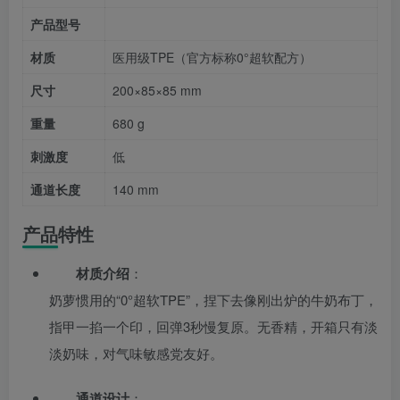
产品型号
材质
医用级TPE（官方标称0°超软配方）
尺寸
200×85×85 mm
重量
680 g
刺激度
低
通道长度
140 mm
产品特性
材质介绍
：
奶萝惯用的“0°超软TPE”，捏下去像刚出炉的牛奶布丁，
指甲一掐一个印，回弹3秒慢复原。无香精，开箱只有淡
淡奶味，对气味敏感党友好。
通道设计
：