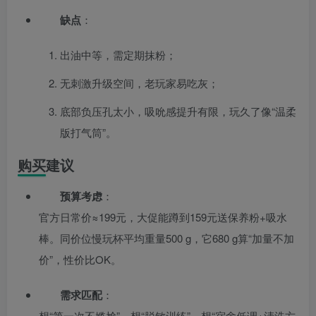
缺点
：
出油中等，需定期抹粉；
无刺激升级空间，老玩家易吃灰；
底部负压孔太小，吸吮感提升有限，玩久了像“温柔
版打气筒”。
购买建议
预算考虑
：
官方日常价≈199元，大促能蹲到159元送保养粉+吸水
棒。同价位慢玩杯平均重量500 g，它680 g算“加量不加
价”，性价比OK。
需求匹配
：
想“第一次不尴尬”、想“脱敏训练”、想“宿舍低调+清洗方