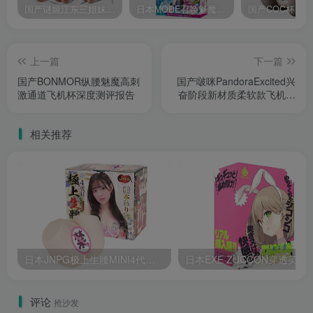
国产谜姬江东三姐妹国潮飞机杯低中高刺激度全覆盖飞机杯测评报告
日本MODE召唤魅魔飞机杯高刺激榨汁姬名器倒模自慰器使用体验及测评报告
上一篇
下一篇
国产BONMOR纵腰魅魔高刺
国产啵咪PandoraExcited兴
激通道飞机杯深度测评报告
奋阶段新材质柔软款飞机杯
柔软慢玩新体验测评报告
相关推荐
日本JNPG极上生腰MINI4代桥本有菜软萌腰臀名器倒模飞机杯测评报告
日本EXE ZUCCON穿透美少
评论
抢沙发