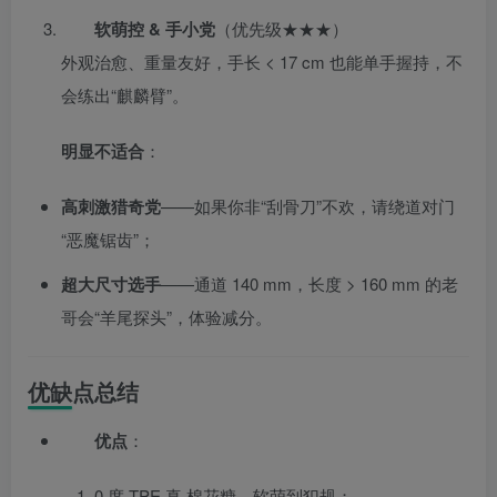
软萌控 & 手小党
（优先级★★★）
外观治愈、重量友好，手长 < 17 cm 也能单手握持，不
会练出“麒麟臂”。
明显不适合
：
高刺激猎奇党
——如果你非“刮骨刀”不欢，请绕道对门
“恶魔锯齿”；
超大尺寸选手
——通道 140 mm，长度 > 160 mm 的老
哥会“羊尾探头”，体验减分。
优缺点总结
优点
：
0 度 TPE 真·棉花糖，软萌到犯规；