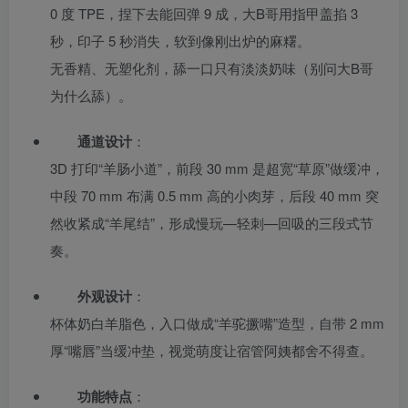
0 度 TPE，捏下去能回弹 9 成，大B哥用指甲盖掐 3
秒，印子 5 秒消失，软到像刚出炉的麻糬。
无香精、无塑化剂，舔一口只有淡淡奶味（别问大B哥
为什么舔）。
通道设计
：
3D 打印“羊肠小道”，前段 30 mm 是超宽“草原”做缓冲，
中段 70 mm 布满 0.5 mm 高的小肉芽，后段 40 mm 突
然收紧成“羊尾结”，形成慢玩—轻刺—回吸的三段式节
奏。
外观设计
：
杯体奶白羊脂色，入口做成“羊驼撅嘴”造型，自带 2 mm
厚“嘴唇”当缓冲垫，视觉萌度让宿管阿姨都舍不得查。
功能特点
：