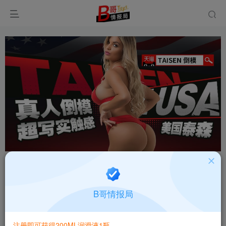
首页
飞机杯大全
产品百科
正文
国产没有姬咩咩酱一代软萌慢玩飞机杯深度测评报
B哥情报局
告
B哥情报局-产品指南针
注册即可获得200ML润滑液1瓶