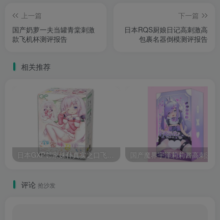
上一篇
下一篇
国产奶萝一夫当罐青棠刺激
日本RQS厨娘日记高刺激高
款飞机杯测评报告
包裹名器倒模测评报告
相关推荐
日本GXP邻家妹仆真实之口飞机杯测评报告
国
评论
抢沙发