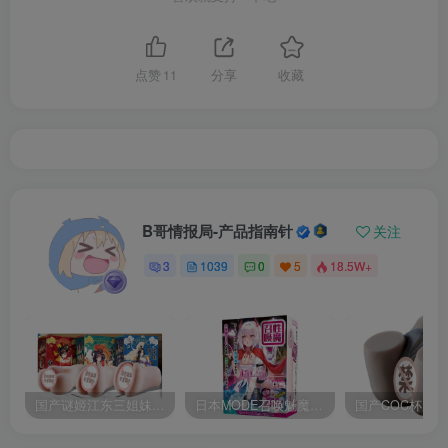
点赞
11
分享
收藏
B哥情报局-产品指南针
关注
3
1039
0
5
18.5W+
国产谜姬江东三姐妹国潮飞机杯低中高刺激度全覆盖飞机杯测评报告
日本MODE召唤魅魔飞机杯高刺激榨汁姬名器倒模自慰器使用体验及测评报告