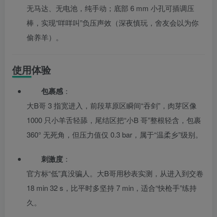
无马达、无电池，纯手动；底部 6 mm 小孔可插调压
棒，实现“咩咩叫”负压声效（深夜慎玩，舍友会以为你
偷养羊）。
使用体验
包裹感
：
大B哥 3 指宽进入，前段草原区瞬间“吞剑”，肉芽区像
1000 只小羊舌轻舔，尾结区把“小B 哥”整根轻含，包裹
360° 无死角，但压力值仅 0.3 bar，属于“温柔乡”级别。
刺激度
：
官方标“低”真没骗人。大B哥用秒表实测，从进入到交卷
18 min 32 s，比平时多坚持 7 min，适合“快枪手”练持
久。