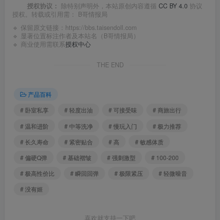
授权协议：
除特别声明外，本站原创内容遵循
CC BY 4.0
协议
授权。转载或引用需：
B哥情报局
🔹 保留原文链接：
https://bbs.taisendoll.com
🔹 显著位置标注作者及本站名（B哥情报局）
🔹 商业使用需联系
授权中心
THE END
产品百科
# 卧室私享
# 轻度出油
# 可接受味
# 商旅出行
# 温和进阶
# 中等洗净
# 慢玩入门
# 极力推荐
# 长久寿命
# 紧密贴合
# 高
# 敏感体质
# 偏硬Q弹
# 基础褶皱
# 强刺激型
# 100-200
# 极高性价比
# 瞬回回弹
# 极限紧压
# 轻微噪音
# 没有姬
喜欢就支持一下吧