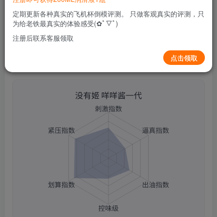
关注
私信
2个月前更新
定期更新各种真实的飞机杯倒模评测。 只做客观真实的评测，只
0
56
11
为给老铁最真实的体验感受(✿ﾟ▽ﾟ)
注册后联系客服领取
点击领取
没有姬 咩咩酱一代