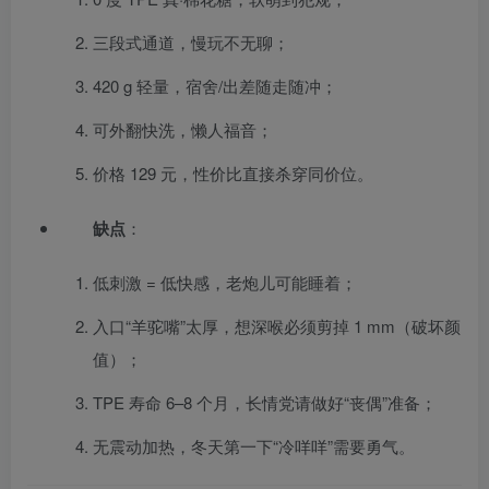
三段式通道，慢玩不无聊；
420 g 轻量，宿舍/出差随走随冲；
可外翻快洗，懒人福音；
价格 129 元，性价比直接杀穿同价位。
缺点
：
低刺激 = 低快感，老炮儿可能睡着；
入口“羊驼嘴”太厚，想深喉必须剪掉 1 mm（破坏颜
值）；
TPE 寿命 6–8 个月，长情党请做好“丧偶”准备；
无震动加热，冬天第一下“冷咩咩”需要勇气。