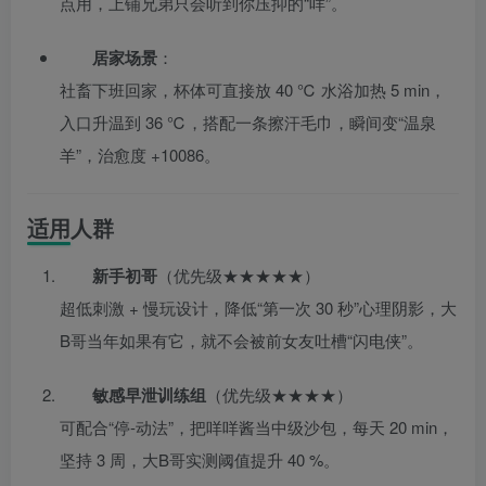
点用，上铺兄弟只会听到你压抑的“咩”。
居家场景
：
社畜下班回家，杯体可直接放 40 ℃ 水浴加热 5 min，
入口升温到 36 ℃，搭配一条擦汗毛巾，瞬间变“温泉
羊”，治愈度 +10086。
适用人群
新手初哥
（优先级★★★★★）
超低刺激 + 慢玩设计，降低“第一次 30 秒”心理阴影，大
B哥当年如果有它，就不会被前女友吐槽“闪电侠”。
敏感早泄训练组
（优先级★★★★）
可配合“停-动法”，把咩咩酱当中级沙包，每天 20 min，
坚持 3 周，大B哥实测阈值提升 40 %。