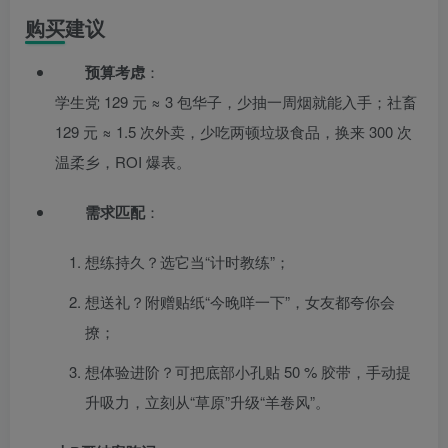
购买建议
预算考虑
：
学生党 129 元 ≈ 3 包华子，少抽一周烟就能入手；社畜
129 元 ≈ 1.5 次外卖，少吃两顿垃圾食品，换来 300 次
温柔乡，ROI 爆表。
需求匹配
：
想练持久？选它当“计时教练”；
想送礼？附赠贴纸“今晚咩一下”，女友都夸你会
撩；
想体验进阶？可把底部小孔贴 50 % 胶带，手动提
升吸力，立刻从“草原”升级“羊卷风”。