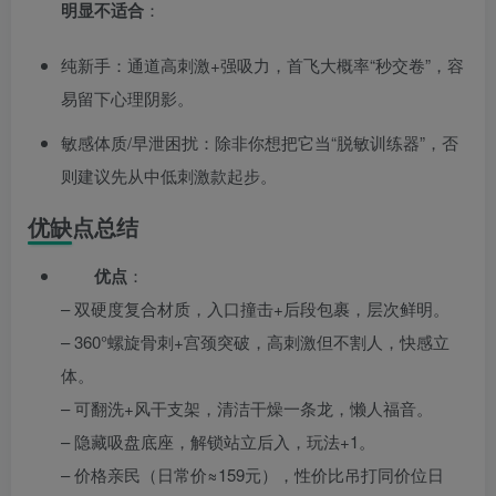
明显不适合
：
纯新手：通道高刺激+强吸力，首飞大概率“秒交卷”，容
易留下心理阴影。
敏感体质/早泄困扰：除非你想把它当“脱敏训练器”，否
则建议先从中低刺激款起步。
优缺点总结
优点
：
– 双硬度复合材质，入口撞击+后段包裹，层次鲜明。
– 360°螺旋骨刺+宫颈突破，高刺激但不割人，快感立
体。
– 可翻洗+风干支架，清洁干燥一条龙，懒人福音。
– 隐藏吸盘底座，解锁站立后入，玩法+1。
– 价格亲民（日常价≈159元），性价比吊打同价位日