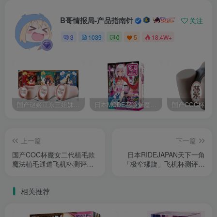
B哥情报局-产品指南针
关注
3
1039
0
5
18.4W+
国产谜姬江东三姐妹国潮飞机杯低中高刺激度全覆盖飞机杯测评报告
日本MODE召唤魅魔飞机杯高刺激榨汁姬名器倒模自慰器使用体验及测评报告
上一篇
下一篇
国产COC杯魔女二代植毛款
日本RIDEJAPAN天下一角
魔法植毛通道飞机杯测评报
「极窄螺旋」飞机杯测评报
告
告
相关推荐