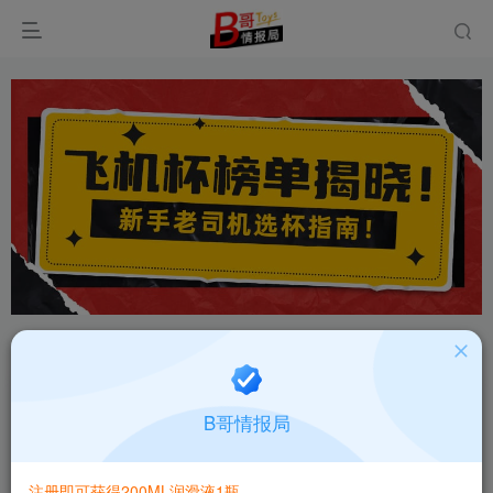
首页
飞机杯大全
产品百科
正文
国产杯多多七彩罐娘PLUS绿罐绿绮常规款高刺激
B哥情报局
飞机杯测评报告
B哥情报局-产品指南针
关注
私信
注册即可获得200ML润滑液1瓶
2个月前更新