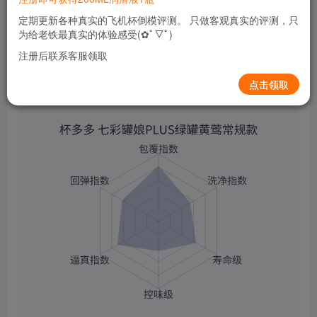
0
633
9
定期更新各种真实的飞机杯倒模评测。 只做客观真实的评测，只
为给老铁最真实的体验感受(✿ﾟ▽ﾟ)
注册后联系客服领取
点击领取
杯多多 七彩罐娘PLUS绿罐黄莺常规款