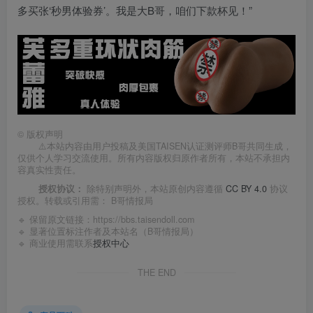
多买张‘秒男体验券’。我是大B哥，咱们下款杯见！”
©
版权声明
⚠️本站内容由用户投稿及美国TAISEN认证测评师B哥共同生成，
仅供个人学习交流使用。所有内容版权归原作者所有，本站不承担内
容真实性责任。
授权协议：
除特别声明外，本站原创内容遵循
CC BY 4.0
协议
授权。转载或引用需：
B哥情报局
🔹 保留原文链接：
https://bbs.taisendoll.com
🔹 显著位置标注作者及本站名（B哥情报局）
🔹 商业使用需联系
授权中心
THE END