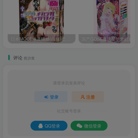
日本MODE埃及猫娘(白猫)柔软亲肤飞机杯测评报告
国产GOS
评论
抢沙发
请登录后发表评论
登录
注册
社交账号登录
QQ登录
微信登录