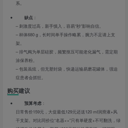
系。
缺点
：
– 刺激度过高，新手慎入，容易“秒”影响自信。
– 杯体680 g，长时间单手操作略累，腕力不足请上支
架。
– 排气阀为单层硅胶，频繁抠压可能老化漏气，需定期
涂保养粉。
– 包装虽炫，但无塑封袋，快递运输易磨花罐体，强迫
症患者会抓狂。
购买建议
预算考虑
：
日常售价159元，大促最低129元还送120 ml润滑液+风
干支架。对比同价位“名器××”只有单硬度+不可翻洗，绿