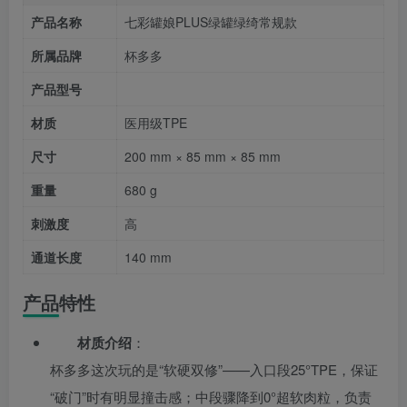
产品名称
七彩罐娘PLUS绿罐绿绮常规款
所属品牌
杯多多
产品型号
材质
医用级TPE
尺寸
200 mm × 85 mm × 85 mm
重量
680 g
刺激度
高
通道长度
140 mm
产品特性
材质介绍
：
杯多多这次玩的是“软硬双修”——入口段25°TPE，保证
“破门”时有明显撞击感；中段骤降到0°超软肉粒，负责