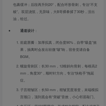
包裹缓冲；后段再升到20°，配合环形骨刺，专治“不支
棱”。双层浇筑，无异味，大B哥裸拳揉了30秒，没出
油，给过。
通道设计
：
前庭唇瓣：加厚拟真，闭合度90%，自带“吸盘”效
果，抽离时会发出轻微“啵”响，宿舍党请自备
BGM。
螺旋骨刺区：长30 mm，12根斜向骨刺，每根高2
mm，角度30°，顺时针方向，专治“快枪手”拖延
症。
子宫褶皱区：长50 mm，褶皱宽度渐变，末端模拟
宫颈口，顶到底会有“突破”音效，小心邻居敲门。