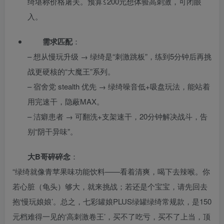
绮堪称价格屠夫。预算≤200元想体验高刺激，可闭眼
入。
需求匹配
：
– 想从慢玩升级 → 绿绮是“刺激跳板”，练到5分钟后再挑
战更硬核的“大魔王”系列。
– 宿舍党 stealth 优先 → 绿绮噪音低+吸盘玩法，能站着
用完速干，隐蔽MAX。
– 洁癖患者 → 可翻洗+支架速干，20分钟解决战斗，告
别“阴干异味”。
大B哥碎碎念
：
“绿绮就像青苹果味功能饮料——看着清爽，喝下去辣喉。你
若心脏（龟头）够大，就来挑战；若还是个宝宝，请先回去
抱‘慢玩娘娘’。总之，七彩罐娘PLUS绿罐绿绮常规款，是150
元档难得一见的‘高刺激卷王’，买不了吃亏，买不了上当，顶