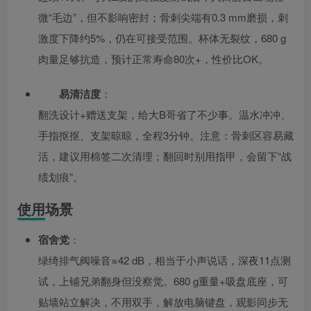
微“毛边”，但不影响密封；骨刺尖端有0.3 mm磨损，刺
激度下降约5%，仍在可接受范围。杯体无裂纹，680 g
肉量足够抗造，预计正常寿命80次+，性价比OK。
易清洁度
：
翻洗设计+赠送支架，给大B哥省了不少事。温水冲冲、
手指抠抠、支架晾晾，全程3分钟。注意：骨刺区容易藏
活，建议用棉签二次清理；翻回时别用指甲，会留下“战
绩划痕”。
使用场景
宿舍党
：
绿绮排气阀噪音≈42 dB，相当于小声说话，深夜11点测
试，上铺兄弟翻身但没察觉。680 g重量+吸盘底座，可
贴墙站立解决，不用双手，解放电脑键盘，观影同步无