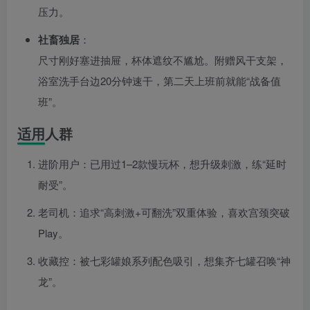
压力。
社畜独居
：
尺寸刚好塞进抽屉，杯体遮纹不尴尬。附赠风干支架，
浴室洗手台边20分钟速干，第二天上班前就能“战备值
班”。
适用人群
进阶用户：已用过1–2款慢玩杯，想升级刺激，练“延时
耐受”。
老司机：追求“高刺激+可翻洗”双重体验，喜欢宫颈突破
Play。
收藏控：被七彩罐娘系列配色吸引，想集齐七罐召唤“神
龙”。