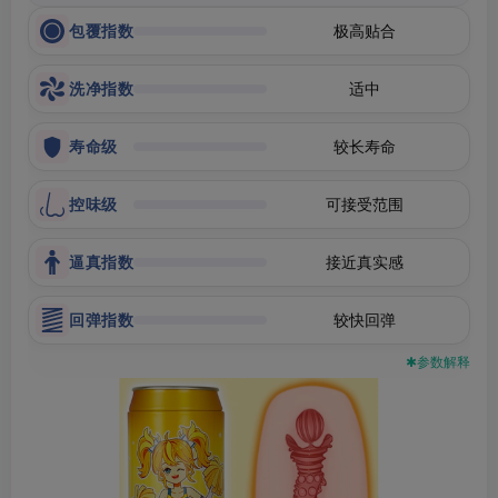
包覆指数
极高贴合
洗净指数
适中
寿命级
较长寿命
控味级
可接受范围
逼真指数
接近真实感
回弹指数
较快回弹
✱参数解释