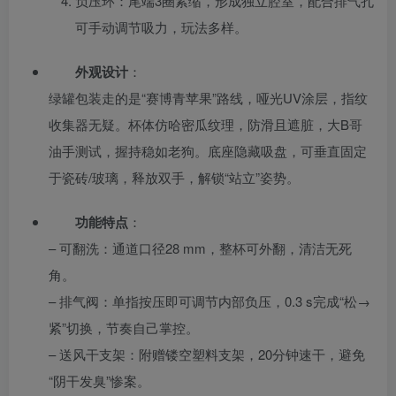
负压环：尾端3圈紧缩，形成独立腔室，配合排气孔
可手动调节吸力，玩法多样。
外观设计
：
绿罐包装走的是“赛博青苹果”路线，哑光UV涂层，指纹
收集器无疑。杯体仿哈密瓜纹理，防滑且遮脏，大B哥
油手测试，握持稳如老狗。底座隐藏吸盘，可垂直固定
于瓷砖/玻璃，释放双手，解锁“站立”姿势。
功能特点
：
– 可翻洗：通道口径28 mm，整杯可外翻，清洁无死
角。
– 排气阀：单指按压即可调节内部负压，0.3 s完成“松→
紧”切换，节奏自己掌控。
– 送风干支架：附赠镂空塑料支架，20分钟速干，避免
“阴干发臭”惨案。