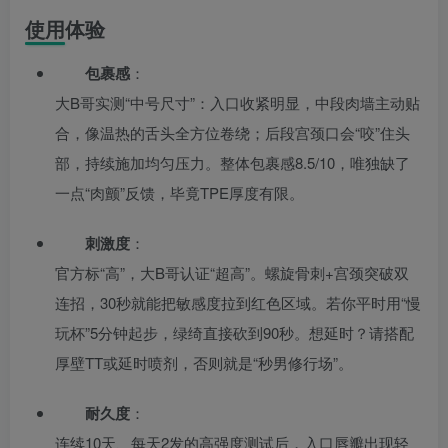
使用体验
包裹感
：
大B哥实测“中号尺寸”：入口收紧明显，中段肉墙主动贴
合，像温热的舌头全方位卷绕；后段宫颈口会“咬”住头
部，持续施加均匀压力。整体包裹感8.5/10，唯独缺了
一点“肉颤”反馈，毕竟TPE厚度有限。
刺激度
：
官方标“高”，大B哥认证“超高”。螺旋骨刺+宫颈突破双
连招，30秒就能把敏感度拉到红色区域。若你平时用“慢
玩杯”5分钟起步，绿绮直接砍到90秒。想延时？请搭配
厚壁TT或延时喷剂，否则就是“秒男修行场”。
耐久度
：
连续10天、每天2发的高强度测试后，入口唇瓣出现轻