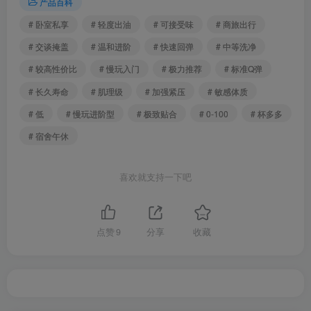
产品百科
# 卧室私享
# 轻度出油
# 可接受味
# 商旅出行
# 交谈掩盖
# 温和进阶
# 快速回弹
# 中等洗净
# 较高性价比
# 慢玩入门
# 极力推荐
# 标准Q弹
# 长久寿命
# 肌理级
# 加强紧压
# 敏感体质
# 低
# 慢玩进阶型
# 极致贴合
# 0-100
# 杯多多
# 宿舍午休
喜欢就支持一下吧
点赞
9
分享
收藏