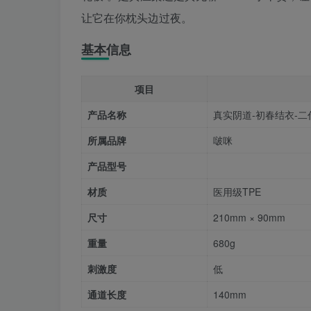
让它在你枕头边过夜。
基本信息
项目
产品名称
真实阴道-初春结衣-二
所属品牌
啵咪
产品型号
材质
医用级TPE
尺寸
210mm × 90mm
重量
680g
刺激度
低
通道长度
140mm