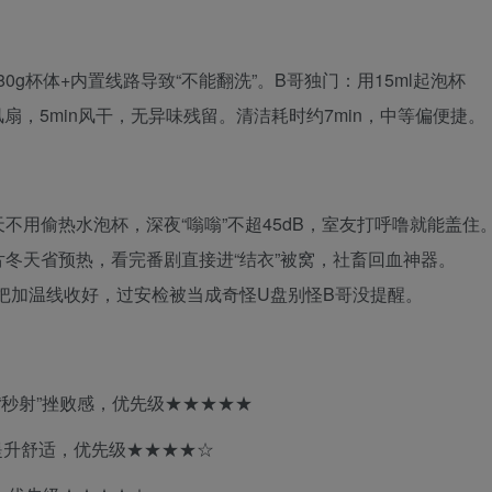
g杯体+内置线路导致“不能翻洗”。B哥独门：用15ml起泡杯
风扇，5min风干，无异味残留。清洁耗时约7min，中等偏便捷。
不用偷热水泡杯，深夜“嗡嗡”不超45dB，室友打呼噜就能盖住
冬天省预热，看完番剧直接进“结衣”被窝，社畜回血神器。
住把加温线收好，过安检被当成奇怪U盘别怪B哥没提醒。
“秒射”挫败感，优先级★★★★★
提升舒适，优先级★★★★☆