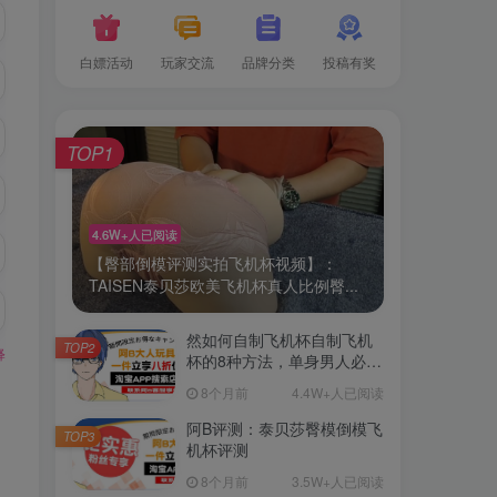
白嫖活动
玩家交流
品牌分类
投稿有奖
TOP1
4.6W+人已阅读
【臀部倒模评测实拍飞机杯视频】：
TAISEN泰贝莎欧美飞机杯真人比例臀...
然如何自制飞机杯自制飞机
TOP2
释
杯的8种方法，单身男人必
备！
8个月前
4.4W+人已阅读
阿B评测：泰贝莎臀模倒模飞
TOP3
机杯评测
8个月前
3.5W+人已阅读