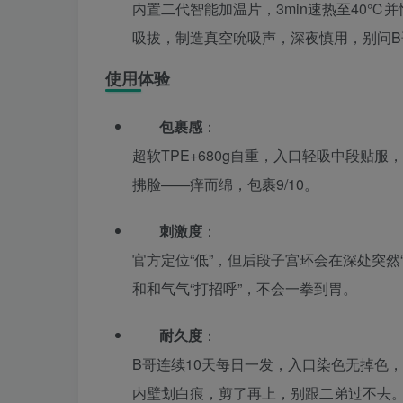
内置二代智能加温片，3min速热至40℃并恒
吸拔，制造真空吮吸声，深夜慎用，别问B
使用体验
包裹感
：
超软TPE+680g自重，入口轻吸中段贴
拂脸——痒而绵，包裹9/10。
刺激度
：
官方定位“低”，但后段子宫环会在深处突
和和气气“打招呼”，不会一拳到胃。
耐久度
：
B哥连续10天每日一发，入口染色无掉色，
内壁划白痕，剪了再上，别跟二弟过不去