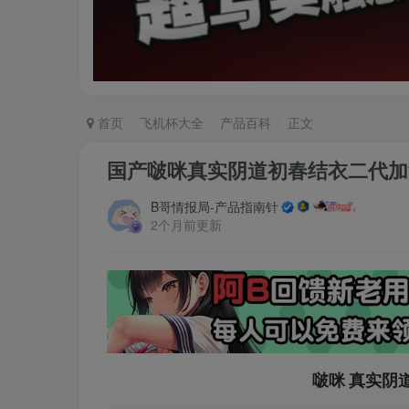
首页
飞机杯大全
产品百科
正文
国产啵咪真实阴道初春结衣二代加
B哥情报局-产品指南针
2个月前更新
啵咪 真实阴