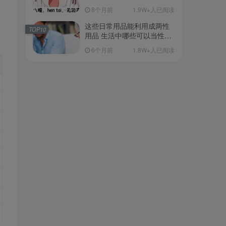
从超软到刺激的飞机杯品牌
8个月前
1.9W+人已阅读
清单（11月更）
这些日常用品能利用成两性
TOP10
用品 生活中哪些可以当性用
品的
6个月前
1.8W+人已阅读