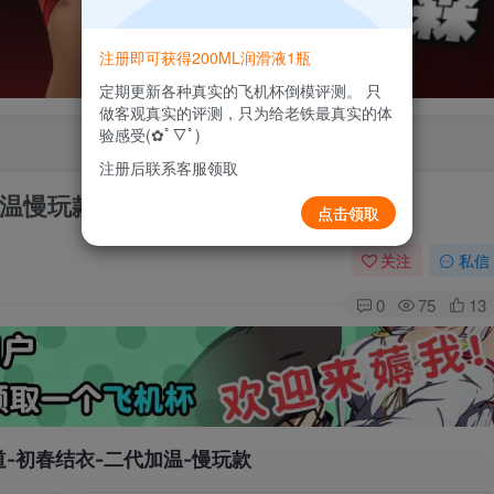
注册即可获得200ML润滑液1瓶
定期更新各种真实的飞机杯倒模评测。 只
做客观真实的评测，只为给老铁最真实的体
验感受(✿ﾟ▽ﾟ)
注册后联系客服领取
温慢玩款拟真慢玩飞机杯测评报告
点击领取
关注
私信
0
75
13
道-初春结衣-二代加温-慢玩款