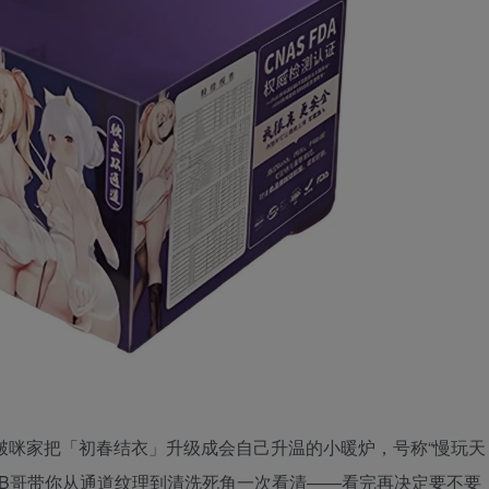
！啵咪家把「初春结衣」升级成会自己升温的小暖炉，号称“慢玩天
，让B哥带你从通道纹理到清洗死角一次看清——看完再决定要不要