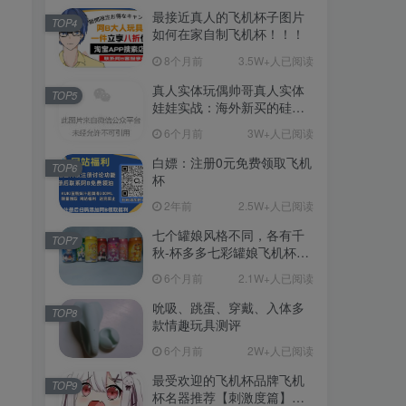
最接近真人的飞机杯子图片
TOP4
如何在家自制飞机杯！！！
8个月前
3.5W+人已阅读
真人实体玩偶帅哥真人实体
TOP5
娃娃实战：海外新买的硅胶
娃娃开箱
6个月前
3W+人已阅读
白嫖：注册0元免费领取飞机
TOP6
杯
2年前
2.5W+人已阅读
七个罐娘风格不同，各有千
TOP7
秋-杯多多七彩罐娘飞机杯测
评
6个月前
2.1W+人已阅读
吮吸、跳蛋、穿戴、入体多
TOP8
款情趣玩具测评
6个月前
2W+人已阅读
最受欢迎的飞机杯品牌飞机
TOP9
杯名器推荐【刺激度篇】：