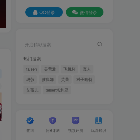
QQ登录
微信登录
开启精彩搜索
热门搜索
taisen
芙蕾雅
飞机杯
真人
玛莎
雅典娜
芙蕾
对子哈特
艾薇儿
taisen塔利亚
签到
阿B评测
视频评测
玩具知识