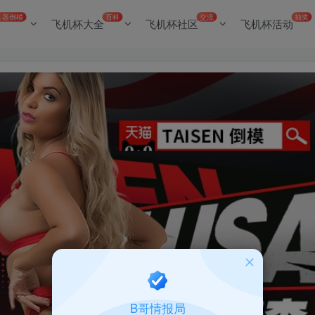
名器倒模
百科
交流
抽奖
飞机杯大全
飞机杯社区
飞机杯活动
B哥情报局