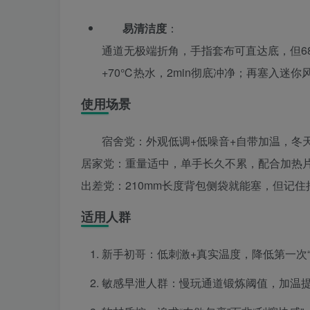
易清洁度
：
通道无极端折角，手指套布可直达底，但680
+70℃热水，2min彻底冲净；再塞入迷你
使用场景
宿舍党：外观低调+低噪音+自带加温，冬天
居家党：重量适中，单手长久不累，配合加热片
出差党：210mm长度背包侧袋就能塞，但记
适用人群
新手初哥：低刺激+真实温度，降低第一次
敏感早泄人群：慢玩通道锻炼阈值，加温