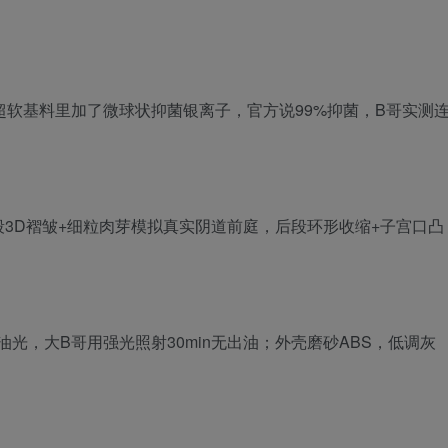
°超软基料里加了微球状抑菌银离子，官方说99%抑菌，B哥实测
中段3D褶皱+细粒肉芽模拟真实阴道前庭，后段环形收缩+子宫口凸
微油光，大B哥用强光照射30min无出油；外壳磨砂ABS，低调灰