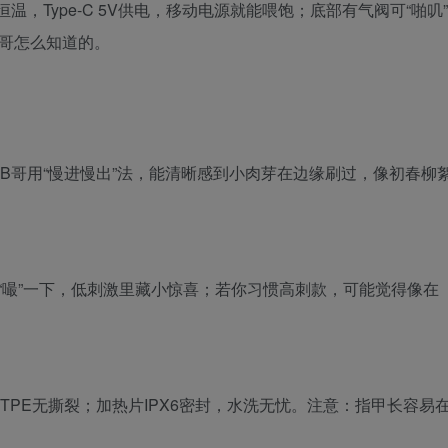
温，Type-C 5V供电，移动电源就能喂饱；底部有气阀可“啪叽”
哥怎么知道的。
服，B哥用“慢进慢出”法，能清晰感到小肉芽在边缘刷过，像初春柳
然“嘬”一下，低刺激里藏小惊喜；若你习惯高刺款，可能觉得像在
TPE无撕裂；加热片IPX6密封，水洗无忧。注意：指甲长容易
。