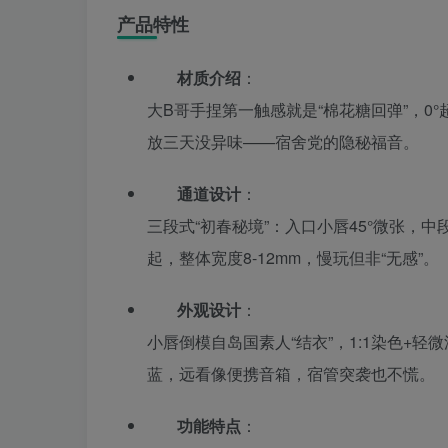
产品特性
材质介绍
：
大B哥手捏第一触感就是“棉花糖回弹”，0
放三天没异味——宿舍党的隐秘福音。
通道设计
：
三段式“初春秘境”：入口小唇45°微张，
起，整体宽度8-12mm，慢玩但非“无感”。
外观设计
：
小唇倒模自岛国素人“结衣”，1:1染色+轻
蓝，远看像便携音箱，宿管突袭也不慌。
功能特点
：