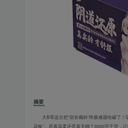
摘要
大B哥这次把“宿舍藏杯”终极难题给破了
花板”。是真温柔还是真无聊？3000字干货