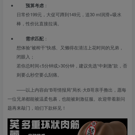
预算考虑
：
日常价199元，大促可蹲到149元，送30 ml润滑+吸水
棒，性价比直接拉满。
需求匹配
：
想体验“被榨干”快感、又懒得在清洁上花时间的兄弟，
闭眼入；
若你总时间<5分钟或>30分钟，建议先选“中刺激”款，否
则要么秒空要么刮痛。
——以上内容由“B哥情报局”局长·大B哥亲手撸出，愿每
一位兄弟都能被温柔包裹，也能被刺激征服。欢迎带着新问
题再来敲门，咱们下款杯见！