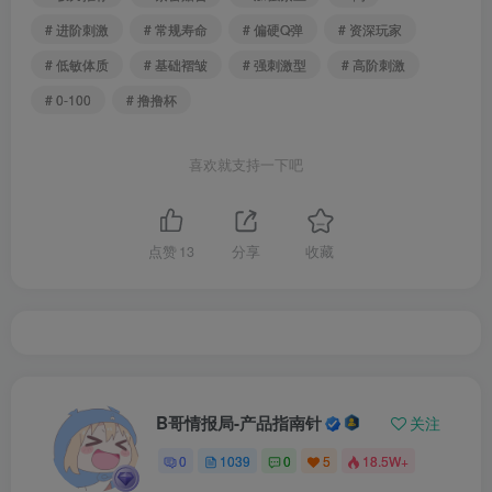
# 进阶刺激
# 常规寿命
# 偏硬Q弹
# 资深玩家
# 低敏体质
# 基础褶皱
# 强刺激型
# 高阶刺激
# 0-100
# 撸撸杯
喜欢就支持一下吧
点赞
13
分享
收藏
B哥情报局-产品指南针
关注
0
1039
0
5
18.5W+