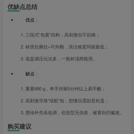
优缺点总结
优点
：
三段式“包紧”结构，高刺激但不刮痛；
材质抗撕拉+可外翻，清洁难度同级最低；
底盖调压玩法多，一瓶杯顶两瓶用。
缺点
：
重量680 g，单手持握5分钟以上易手酸；
高刺激导致“续航”短，想慢玩需刻意松盖；
墨绿外壳虽低调，但造型无伪装，被看到仍尴尬。
购买建议