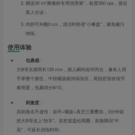
赠送30 ml“撸撸杯专用润滑液”，粘度350 cps，接近
真人分泌；
内胆可外翻3 cm，清洁时秒变“小餐盘”，避免藏污
纳垢。
使用体验
包裹感
：
大B哥实测周长125 mm，插入瞬间齿环闭合，像有人用
手掌整个握住，中段螺旋棱持续加压，尾段腔室收缩节
奏明显，包裹得分9/10。
刺激度
：
高刺激名不虚传，齿环+螺旋+真空三重叠加，3分钟就
把大B哥送上“快车”。若把底盖松两圈，刺激降回“中
高”，可延长训练时间。