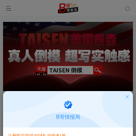
首页
飞机杯大全
产品百科
正文
国产撸撸杯榨汁姐包紧紧高刺激飞机杯测评报告
B哥情报局
B哥情报局-产品指南针
关注
私信
2个月前更新
注册即可获得200ML润滑液1瓶