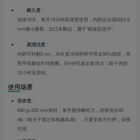
耐久度
：
连续10天、每天15分钟高强度使用，内胆仅出现2处0.5
mm微小撕裂，出口未翻边，属于“耐操型选手”。
易清洁度
：
内胆可外翻3 cm，水柱直冲30秒即可带走95%残留，再
用手指裹纸巾转两圈，5分钟完成全套清洁；晾干倒挂，
12小时无异味。
使用场景
宿舍党
：
680 g+200 mm身材，单手握持略吃力，但噪音仅45
dB（相当于笔记本电脑风扇），只要室友不打呼，深夜
可用。