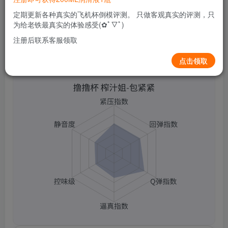
0
106
13
定期更新各种真实的飞机杯倒模评测。 只做客观真实的评测，只
为给老铁最真实的体验感受(✿ﾟ▽ﾟ)
注册后联系客服领取
撸撸杯 榨汁姐-包紧紧
点击领取