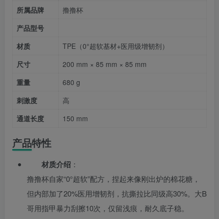
所属品牌
撸撸杯
产品型号
材质
TPE（0°超软基材+医用级增韧剂）
尺寸
200 mm × 85 mm × 85 mm
重量
680 g
刺激度
高
通道长度
150 mm
产品特性
材质介绍
：
撸撸杯自家“0°超软”配方，捏起来像刚出炉的棉花糖，
但内部加了20%医用增韧剂，抗撕拉比同级高30%。大B
哥用指甲暴力刮擦10次，仅留浅痕，耐久底子稳。