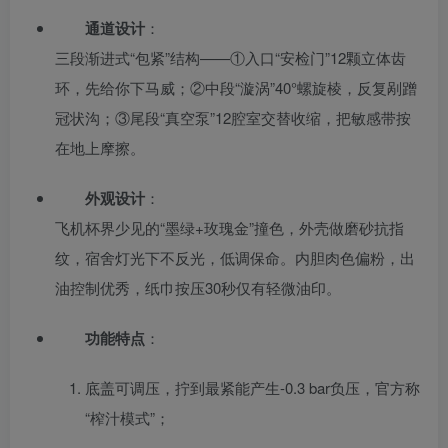
通道设计
：
三段渐进式“包紧”结构——①入口“安检门”12颗立体齿
环，先给你下马威；②中段“漩涡”40°螺旋棱，反复剐蹭
冠状沟；③尾段“真空泵”12腔室交替收缩，把敏感带按
在地上摩擦。
外观设计
：
飞机杯界少见的“墨绿+玫瑰金”撞色，外壳做磨砂抗指
纹，宿舍灯光下不反光，低调保命。内胆肉色偏粉，出
油控制优秀，纸巾按压30秒仅有轻微油印。
功能特点
：
底盖可调压，拧到最紧能产生-0.3 bar负压，官方称
“榨汁模式”；