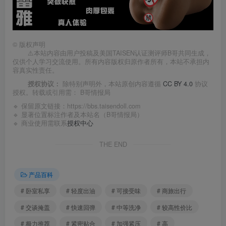
©
版权声明
⚠️本站内容由用户投稿及美国TAISEN认证测评师B哥共同生成，
仅供个人学习交流使用。所有内容版权归原作者所有，本站不承担内
容真实性责任。
授权协议：
除特别声明外，本站原创内容遵循
CC BY 4.0
协议
授权。转载或引用需：
B哥情报局
🔹 保留原文链接：
https://bbs.taisendoll.com
🔹 显著位置标注作者及本站名（B哥情报局）
🔹 商业使用需联系
授权中心
THE END
产品百科
# 卧室私享
# 轻度出油
# 可接受味
# 商旅出行
# 交谈掩盖
# 快速回弹
# 中等洗净
# 较高性价比
# 极力推荐
# 紧密贴合
# 加强紧压
# 高