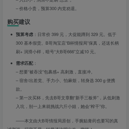
– 价格小贵，预算300 内党劝退。
购买建议
预算考虑
：日常价 399 元，大促能蹲到 329 元。低于
300 基本假货。B哥淘宝店“B杯情报局”保真，还送长柄
刷+ 润滑小样，暗号“大B哥666”立减10 元。
需求匹配
：
– 想要“被吞没”包裹感+ 高刺激，直接冲。
– 宿舍/出差党、手力小、怕麻烦，转身选 300 g 便携
款。
– 第一次买杯，先去B哥文章翻“新手三板斧”，从低刺激
入坑，别一上来就挑战六斤小姐，她会“榨干”你。
——本文由大B哥情报局原创，手腕贴膏药也要写的真