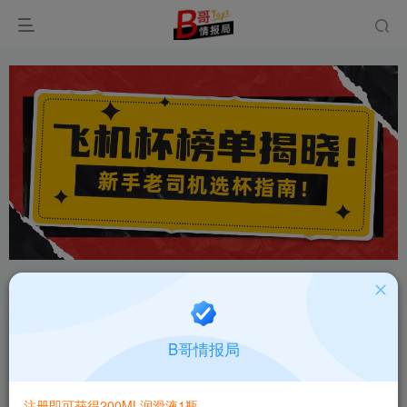
首页
飞机杯大全
产品百科
正文
国产JEE.YUE海梨纱二代6斤进阶高刺激大份量倒
B哥情报局
模飞机杯测评报告
B哥情报局-产品指南针
关注
私信
注册即可获得200ML润滑液1瓶
2个月前更新