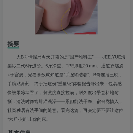
摘要
大B哥情报局今天开箱的是“国产堆料王”——JEE.YUE海
梨纱二代6斤进阶。6斤净重、TPE厚度20 mm、通道双螺旋
+子宫囊，光看参数就知道是“手腕终结者”。B哥连撸三晚，
手腕贴膏药，终于把这份“重量级”体验报告肝出来：包裹感
像被果冻墙吞了，刺激度直接拉满，耐久度出乎意料地耐
撕，清洗时像给胖猫洗澡——累但能洗干净。宿舍党慎入，
社畜独居有洗手间的随意。看完这篇，再决定要不要让这位
“六斤小姐”上你的床。
基本信息