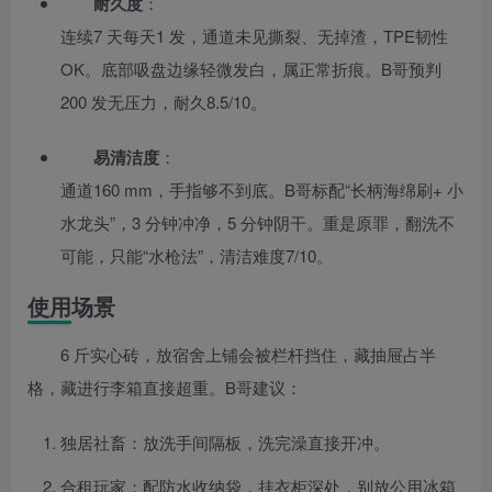
耐久度
：
连续7 天每天1 发，通道未见撕裂、无掉渣，TPE韧性
OK。底部吸盘边缘轻微发白，属正常折痕。B哥预判
200 发无压力，耐久8.5/10。
易清洁度
：
通道160 mm，手指够不到底。B哥标配“长柄海绵刷+ 小
水龙头”，3 分钟冲净，5 分钟阴干。重是原罪，翻洗不
可能，只能“水枪法”，清洁难度7/10。
使用场景
6 斤实心砖，放宿舍上铺会被栏杆挡住，藏抽屉占半
格，藏进行李箱直接超重。B哥建议：
独居社畜：放洗手间隔板，洗完澡直接开冲。
合租玩家：配防水收纳袋，挂衣柜深处，别放公用冰箱