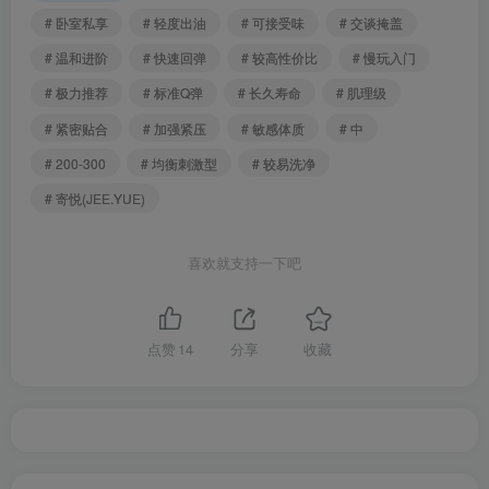
# 卧室私享
# 轻度出油
# 可接受味
# 交谈掩盖
# 温和进阶
# 快速回弹
# 较高性价比
# 慢玩入门
# 极力推荐
# 标准Q弹
# 长久寿命
# 肌理级
# 紧密贴合
# 加强紧压
# 敏感体质
# 中
# 200-300
# 均衡刺激型
# 较易洗净
# 寄悦(JEE.YUE)
喜欢就支持一下吧
点赞
14
分享
收藏