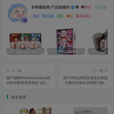
B哥情报局-产品指南针
关注
0
1039
0
5
18.4W+
国产谜姬江东三姐妹国潮飞机杯低中高刺激度全覆盖飞机杯测评报告
日本MODE召唤魅魔飞机杯高刺激榨汁姬名器倒模自慰器使用体验及测评报告
上一篇
下一篇
国产啵咪PandoraClosure闭
国产OK品牌地雷系彼女西园
合阶段新材质柔软款飞机杯
寺堇高刺激名器倒模飞机杯
深度测评报告
深度测评报告
相关推荐