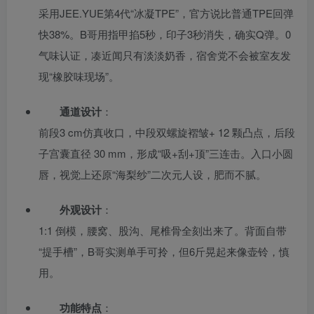
采用JEE.YUE第4代“冰凝TPE”，官方说比普通TPE回弹
快38%。B哥用指甲掐5秒，印子3秒消失，确实Q弹。0
气味认证，凑近闻只有淡淡奶香，宿舍党不会被室友发
现“橡胶味现场”。
通道设计
：
前段3 cm仿真收口，中段双螺旋褶皱+ 12 颗凸点，后段
子宫囊直径 30 mm，形成“吸+刮+顶”三连击。入口小圆
唇，视觉上还原“海梨纱”二次元人设，肥而不腻。
外观设计
：
1:1 倒模，腰窝、股沟、尾椎骨全刻出来了。背面自带
“提手槽”，B哥实测单手可拎，但6斤晃起来像壶铃，慎
用。
功能特点
：