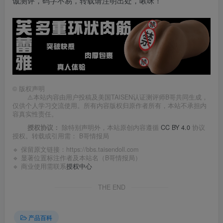
诚测评，码字不易，转载请注明出处，啾咪！
©
版权声明
⚠️本站内容由用户投稿及美国TAISEN认证测评师B哥共同生成，
仅供个人学习交流使用。所有内容版权归原作者所有，本站不承担内
容真实性责任。
授权协议：
除特别声明外，本站原创内容遵循
CC BY 4.0
协议
授权。转载或引用需：
B哥情报局
🔹 保留原文链接：
https://bbs.taisendoll.com
🔹 显著位置标注作者及本站名（B哥情报局）
🔹 商业使用需联系
授权中心
THE END
产品百科