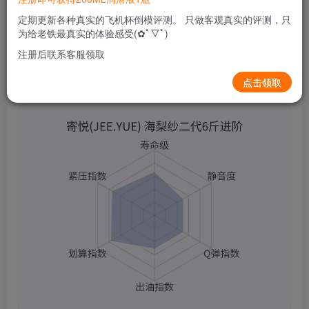
0
63
14
定期更新各种真实的飞机杯倒模评测。 只做客观真实的评测，只
为给老铁最真实的体验感受(✿ﾟ▽ﾟ)
注册后联系客服领取
点击领取
寄悦(JEE.YUE) 海梨纱二代6斤进阶