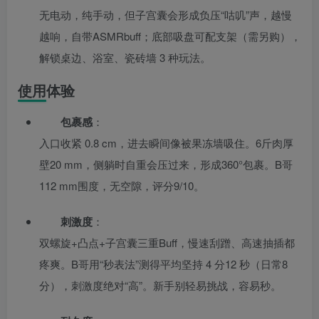
无电动，纯手动，但子宫囊会形成负压“咕叽”声，越慢
越响，自带ASMRbuff；底部吸盘可配支架（需另购），
解锁桌边、浴室、瓷砖墙 3 种玩法。
使用体验
包裹感
：
入口收紧 0.8 cm，进去瞬间像被果冻墙吸住。6斤肉厚
壁20 mm，侧躺时自重会压过来，形成360°包裹。B哥
112 mm围度，无空隙，评分9/10。
刺激度
：
双螺旋+凸点+子宫囊三重Buff，慢速刮蹭、高速抽插都
疼爽。B哥用“秒表法”测得平均坚持 4 分12 秒（日常8
分），刺激度绝对“高”。新手别轻易挑战，容易秒。