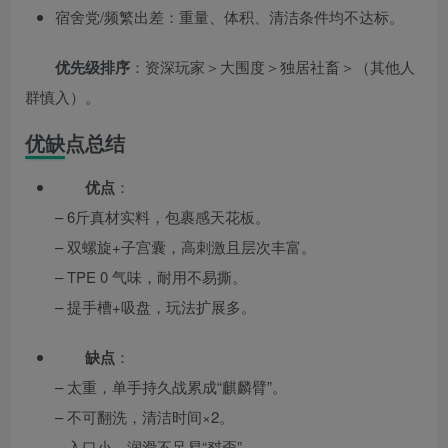
宿舍党/频繁出差：重量、体积、清洁条件均不达标。
优先级排序
：资深玩家＞大围度＞独居社畜＞（其他人
群慎入）。
优缺点总结
优点
：
– 6斤真材实料，包裹感天花板。
– 双螺旋+子宫囊，高刺激且层次丰富。
– TPE 0 气味，耐用不易撕。
– 提手槽+吸盘，玩法扩展多。
缺点
：
– 太重，单手持久战累成“麒麟臂”。
– 不可翻洗，清洁时间×2。
– 入口小，润滑不足易“怼歪”。