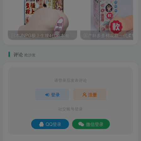
日本JNPG极上生腰4代桥本有菜真人倒模大份量名器测评报告
国
评论
抢沙发
请登录后发表评论
登录
注册
社交账号登录
QQ登录
微信登录