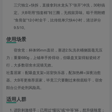
三穴独立+快拆，直接拿到水龙头下“张开”冲洗，30秒搞
定。大B哥用“指套棉”转三圈，无残留异味。晾干用附赠
“鱼骨架”12小时全干，比传统单穴快4小时，清洁评分
9.5/10。
使用场景
宿舍党：杯体95mm直径，塞进2.5L洗衣桶侧面毫无压
力；重量680g，上铺单手拎得动，但吸盘支架得贴瓷砖才
行，大多数宿舍水泥墙无效。
社畜居家：配吸盘支架=浴室快乐器，配加热棒=深夜治愈
器。大B哥更推荐居家，毕竟三穴要翻过来彻底晾干，宿舍
阳台公开处刑风险高。
适用人群
进阶刺激猎手：已用过“慢玩”或“中等”杯，想升级辣度；