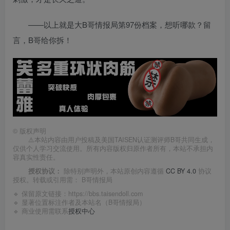
——以上就是大B哥情报局第97份档案，想听哪款？留
言，B哥给你拆！
©
版权声明
⚠️本站内容由用户投稿及美国TAISEN认证测评师B哥共同生成，
仅供个人学习交流使用。所有内容版权归原作者所有，本站不承担内
容真实性责任。
授权协议：
除特别声明外，本站原创内容遵循
CC BY 4.0
协议
授权。转载或引用需：
B哥情报局
🔹 保留原文链接：
https://bbs.taisendoll.com
🔹 显著位置标注作者及本站名（B哥情报局）
🔹 商业使用需联系
授权中心