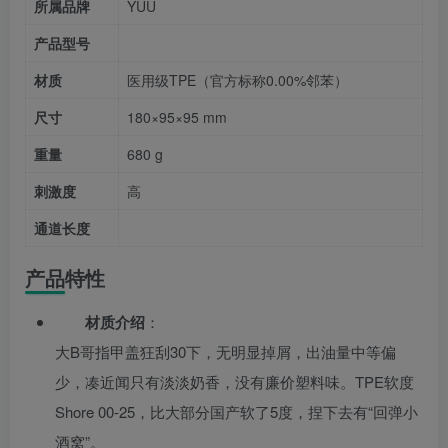
所属品牌
YUU
产品型号
材质
医用级TPE（官方标称0.00%邻苯）
尺寸
180×95×95 mm
重量
680 g
刺激度
高
通道长度
产品特性
材质介绍
：
大B哥指甲盖狂刮30下，无明显掉屑，出油量中等偏
少，凑近闻只有淡淡奶香，没有廉价塑料味。TPE软度
Shore 00-25，比大部分国产软了5度，捏下去有“回弹小
酒窝”。