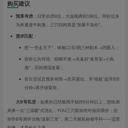
购买建议
预算考虑
：日常价259元，大促能蹲到199元。同价位多
为单通道中刺激，三穴结构算是“加量不加价”。
需求匹配
：
想“一壳走天下”，体验口/后/阴三种剧本→闭眼入；
宿舍公共环境、晾晒不便→先备好“鱼骨架+小风
扇”，否则潮湿发霉；
首次尝试且预算有限→先买慢玩，等“续航”提升到5
分钟+再升级梨奈。
大B哥私货
：如果你已经能用手稳控5分钟以上，想给弟
弟来一次“三温暖”式洗礼，YUU三穴梨奈绝对值回票价；但
别学B哥测评当晚“连刷三发”，第二天握鼠标都手抖——适度
刺激，才是长久之道。