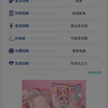
紧压指数
较紧
回弹指数
秒级恢复
逼真指数
接近真实感
控味级
可接受范围
包覆指数
紧密包裹
划算指数
性价比之王
✱参数解释