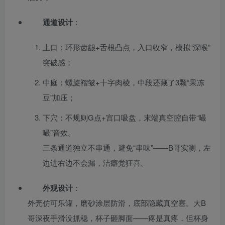
通道设计
：
上口：环形齿龈+舌根凸点，入口收窄，模拟“深喉”
突破感；
中庭：螺旋褶皱+十字肉棱，中段还藏了3颗“果冻
豆”加压；
下穴：不规则G点+宫口吸盘，末端真空腔自带“嘬
嘬”音效。
三条通道独立不串通，避免“串味”——B哥实测，左
边进右边不会漏，洁癖党狂喜。
外观设计
：
外壳仿可乐罐，磨砂涂层防滑，底部隐藏真空塞。大B
哥深夜手滑没抓稳，杯子砸脚面——疼是真疼，但杯身