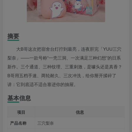
摘要
大B哥这次把宿舍台灯拧到最亮，连夜肝完「YUU三穴
梨奈」——一款号称“一壳三洞、一次满足三种幻想”的日系
新作。三个通道、三种纹理、三重刺激，是噱头还是真香？
B哥用五档手速、两轮耐久、三次冲洗，给你掰开揉碎了
讲：它到底适不适合塞进你的抽屉。
基本信息
项目
信息
产品名称
三穴梨奈