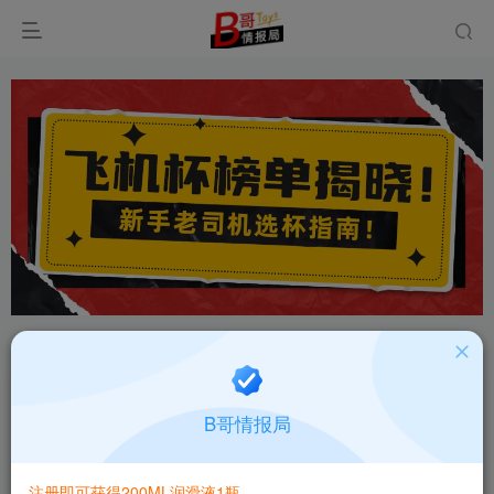
首页
飞机杯大全
产品百科
正文
国产YUU三穴梨奈三通道高刺激飞机杯测评报告
B哥情报局
B哥情报局-产品指南针
关注
私信
2个月前更新
注册即可获得200ML润滑液1瓶
0
408
12