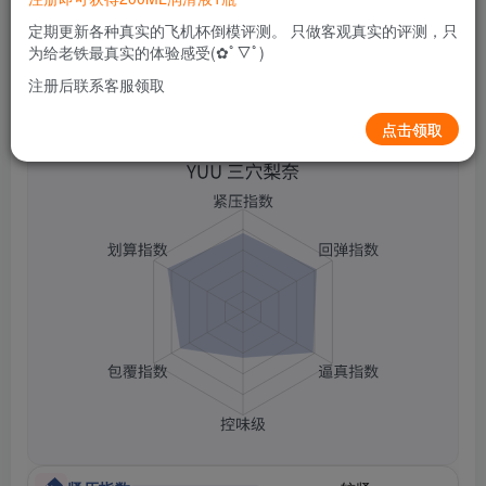
定期更新各种真实的飞机杯倒模评测。 只做客观真实的评测，只
为给老铁最真实的体验感受(✿ﾟ▽ﾟ)
注册后联系客服领取
YUU 三穴梨奈
点击领取