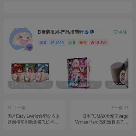
B哥情报局-产品指南针
关注
0
1039
0
5
18.4W+
国产谜姬江东三姐妹国潮飞机杯低中高刺激度全覆盖飞机杯测评报告
日本MODE召唤魅魔飞机杯高刺激榨汁姬名器倒模自慰器使用体验及测评报告
上一篇
下一篇
国产Easy Live波多野结衣名
日本TOMAX大魔王Virgo
器倒模高刺激倒模飞机杯深
Veritas Hard高刺激真实子宫
度测评报告
腔飞机杯深度测评报告