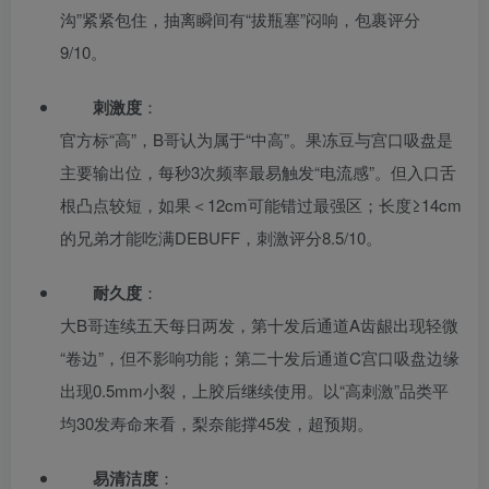
沟”紧紧包住，抽离瞬间有“拔瓶塞”闷响，包裹评分
9/10。
刺激度
：
官方标“高”，B哥认为属于“中高”。果冻豆与宫口吸盘是
主要输出位，每秒3次频率最易触发“电流感”。但入口舌
根凸点较短，如果＜12cm可能错过最强区；长度≥14cm
的兄弟才能吃满DEBUFF，刺激评分8.5/10。
耐久度
：
大B哥连续五天每日两发，第十发后通道A齿龈出现轻微
“卷边”，但不影响功能；第二十发后通道C宫口吸盘边缘
出现0.5mm小裂，上胶后继续使用。以“高刺激”品类平
均30发寿命来看，梨奈能撑45发，超预期。
易清洁度
：