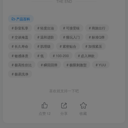
THE END
产品百科
# 卧室私享
# 轻度出油
# 可接受味
# 商旅出行
# 交谈掩盖
# 温和进阶
# 慢玩入门
# 标准Q弹
# 长久寿命
# 肌理级
# 紧密贴合
# 加强紧压
# 敏感体质
# 低
# 100-200
# 必入神款
# 极高性价比
# 瞬回回弹
# 极限刺激型
# YUU
# 极易洗净
喜欢就支持一下吧
点赞
12
分享
收藏