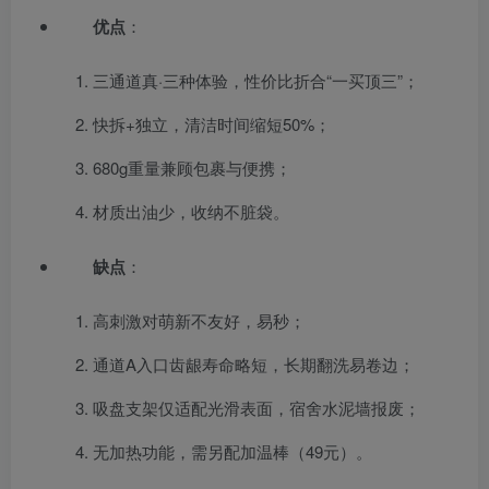
优点
：
三通道真·三种体验，性价比折合“一买顶三”；
快拆+独立，清洁时间缩短50%；
680g重量兼顾包裹与便携；
材质出油少，收纳不脏袋。
缺点
：
高刺激对萌新不友好，易秒；
通道A入口齿龈寿命略短，长期翻洗易卷边；
吸盘支架仅适配光滑表面，宿舍水泥墙报废；
无加热功能，需另配加温棒（49元）。