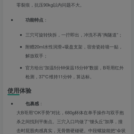
零裂痕，抗压90kg以内问题不大。
功能特点
：
三穴可旋转快拆，一拧即出，冲洗不再“掏隧道”；
附赠20ml水性润滑+吸盘支架，宿舍瓷砖墙一贴，
解放双手；
官方给出“加温5分钟保温15分钟”数据，B哥用红外
枪测，37℃维持11分钟，算达标。
使用体验
包裹感
：
大B哥用“OK手势”对比，680g杯体在单手操作与双手抱
杀之间找到平衡点。三穴入口均做了“馒头丘”加厚，撞
击时屁股肉感真实，无骨骼硬碰硬。中段螺旋能把“伞状